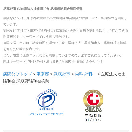
武蔵野市
の
医療法人社団陽和会 武蔵野陽和会病院
情報
病院なび では、
東京都
武蔵野市
の
武蔵野陽和会病院
の
評判・求人・転職
情報を掲載し
ています。
病院なび では市区町村別/診療科目別に病院・医院・薬局を探せるほか、予約ができる
医療機関や、キーワードでの検索も可能です。
病院を探したい時、診療時間を調べたい時、医師求人や看護師求人、薬剤師求人情報
を知りたい時に便利です。
また、役立つ医療コラムなども掲載していますので、是非ご覧になってください。
関連キーワード:
内科 / 外科 / 消化器科 / 腎臓内科 / 病院 / かかりつけ
病院なびトップ
>
東京都
>
武蔵野市
>
内科
外科
... >
医療法人社団
陽和会 武蔵野陽和会病院
プライバシーマークについて