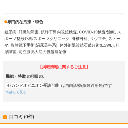
専門的な治療・特色
糖尿病
肝機能障害
鎮静下胃内視鏡検査
COVID-19検査/治療
ス
ポーツ整形外科/スポーツクリニック
脊椎外科
リウマチ
ストー
マ
腹腔鏡下手術(泌尿器科系)
体外衝撃波結石破砕術(ESWL)
排
尿障害
前立腺肥大症の低侵襲治療
【掲載情報に関するご注意】
機能・特徴
の項目の、
セカンドオピニオン受診可能
は自由診療(保険適用外)です
詳しく見る
口コミ (0件)