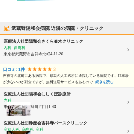
武蔵野陽和会病院
近隣の病院・クリニック
医療法人社団陽和会
さくら並木クリニック
内科, 皮膚科
東京都武蔵野市
吉祥寺北町4-11-20
3
口コミ:
1
件
吉祥寺の北町にある病院で、母親の人工透析に通院している病院です。駐車場
が少ないのが残全ですが、無料送迎サービスもあるので...
続きを読む
医療法人社団陽和会
にしくぼ診療所
内科
東京都武蔵野市
緑町2丁目1-40
医療法人社団静産会
吉祥寺バースクリニック
産婦人科, 麻酔科, 産科