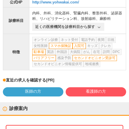
公式HP
http://www.yohwakai.com/
内科
、
外科
、
消化器科
、
腎臓内科
、
整形外科
、
泌尿器
科
、
リハビリテーション科
、
放射線科
、
麻酔科
診療科目
近くの医療機関を診療科目から探す
オンライン診療
ネット受付
電話予約
夜間
日祝
女性医師
スマホ保険証
入院可
キッズ
クレカ
特徴
駐車場
英語
外国語
大病院
がん
在宅
訪問
DPC
バリアフリー
感染予防
セカンドオピニオン受診可
セカンドオピニオン情報提供可
地域連携
直近の求人を確認する
[PR]
医師の方
看護師の方
診療案内