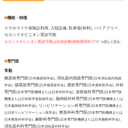
機能・特徴
スマホマイナ保険証利用
入院設備
駐車場(有料)
バリアフリー
セカンドオピニオン受診可能
セカンドオピニオン受診可能
は自由診療(保険適用外)です
詳しく見る
専門医
常勤
糖尿病専門医
消化器内視鏡専門医
(日本糖尿病学会)
(日本消化器内視鏡
循環器専門医
透析専門医
外科
学会)
(日本循環器学会)
(日本透析医学会)
専門医
放射線科専門医
(日本専門医機構または日本外科学会)
(日本専門医
脳神経外科専門医
機構または日本医学放射線学会)
(日本専門医機構または
リハビリテーション科専門医
日本脳神経外科学会)
(日本専門医機構また
整形外科専門医
は日本リハビリテーション医学会)
(日本専門医機構または
麻酔科専門医
日本整形外科学会)
(日本専門医機構または日本麻酔科学会)
消化器外科専門医
(日本消化器外科学会)