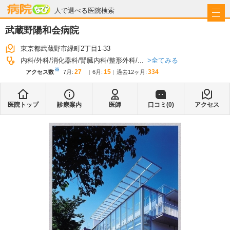
病院なび
人で選べる医院検索
武蔵野陽和会病院
東京都武蔵野市緑町2丁目1-33
全てみる
内科
外科
消化器科
腎臓内科
整形外科
...
※
27
15
334
アクセス数
7月
:
6月
:
過去12ヶ月:
医院トップ
診療案内
医師
口コミ(
0
)
アクセス