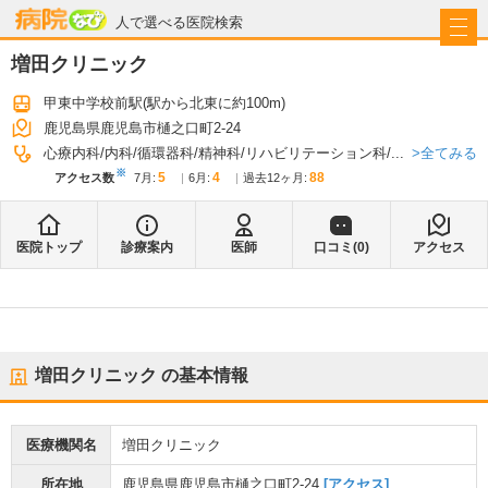
病院なび
人で選べる医院検索
増田クリニック
甲東中学校前駅
(駅から
北東に約100m
)
鹿児島県鹿児島市樋之口町2-24
全てみる
心療内科
内科
循環器科
精神科
リハビリテーション科
...
※
5
4
88
アクセス数
7月
:
6月
:
過去12ヶ月:
医院トップ
診療案内
医師
口コミ(
0
)
アクセス
増田クリニック
の基本情報
医療機関名
増田クリニック
所在地
鹿児島県鹿児島市樋之口町2-24
[アクセス]