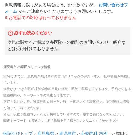
掲載情報に誤りがある場合には、お手数ですが、
お問い合わせフ
ォーム
からご連絡をいただけますようお願いいたします。
※お電話での対応は行っておりません
必ずお読みください
病気に関するご相談や各医院への個別のお問い合わせ・紹介な
どは受け付けておりません。
鹿児島市
の
増田クリニック
情報
病院なび では、
鹿児島県
鹿児島市
の
増田クリニック
の
評判・求人・転職
情報を掲載し
ています。
病院なび では市区町村別/診療科目別に病院・医院・薬局を探せるほか、予約ができる
医療機関や、キーワードでの検索も可能です。
病院を探したい時、診療時間を調べたい時、医師求人や看護師求人、薬剤師求人情報
を知りたい時に便利です。
また、役立つ医療コラムなども掲載していますので、是非ご覧になってください。
関連キーワード:
心療内科 / 内科 / 循環器科 / 精神科 / クリニック / かかりつけ
病院なびトップ
>
鹿児島県
>
鹿児島市
>
心療内科
内科
... >
増田ク