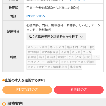
最寄駅
甲東中学校前駅
(駅から
北東に約100m
)
電話
099-219-1155
心療内科
、
内科
、
循環器科
、
精神科
、
リハビリテーシ
ョン科
、
放射線科
診療科目
近くの医療機関を診療科目から探す
オンライン診療
ネット受付
電話予約
夜間
日祝
女性医師
スマホ保険証
入院可
キッズ
クレカ
特徴
駐車場
英語
外国語
大病院
がん
在宅
訪問
DPC
バリアフリー
感染予防
セカンドオピニオン受診可
セカンドオピニオン情報提供可
地域連携
直近の求人を確認する
[PR]
PT/OT/STの方
看護師の方
診療案内