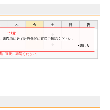
水
木
金
土
日
祝
●
す。来院前に必ず医療機関に直接ご確認ください。
●
×閉じる
関に直接ご確認ください。
。