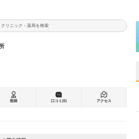
検索
所
医師
口コミ(
0
)
アクセス