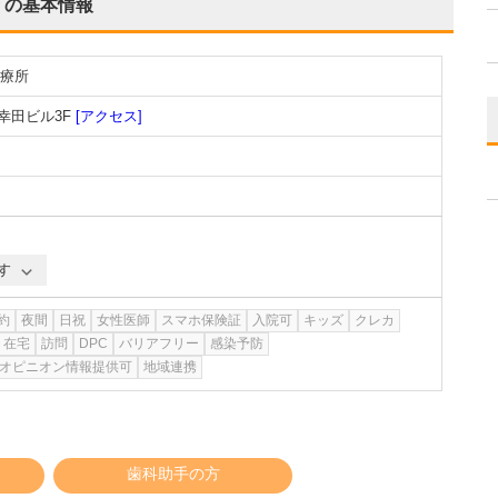
の基本情報
療所
幸田ビル3F
[アクセス]
す
約
夜間
日祝
女性医師
スマホ保険証
入院可
キッズ
クレカ
在宅
訪問
DPC
バリアフリー
感染予防
オピニオン情報提供可
地域連携
歯科助手の方