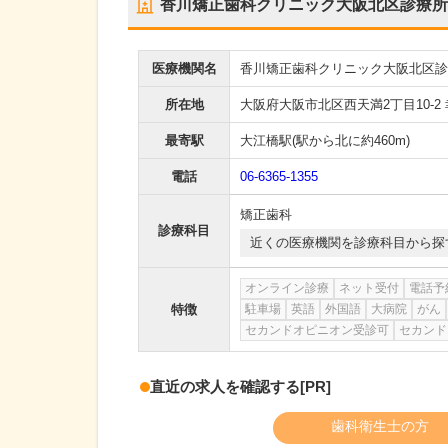
香川矯正歯科クリニック大阪北区診療所
医療機関名
香川矯正歯科クリニック大阪北区診
所在地
大阪府大阪市北区西天満2丁目10-2 
最寄駅
大江橋駅
(駅から
北に約460m
)
電話
06-6365-1355
矯正歯科
診療科目
近くの医療機関を診療科目から探
オンライン診療
ネット受付
電話予
特徴
駐車場
英語
外国語
大病院
がん
セカンドオピニオン受診可
セカンド
直近の求人を確認する
[PR]
歯科衛生士の方