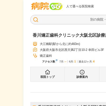
病院なび
人で選べる医院検索
香川矯正歯科クリニック大阪北区診療
大江橋駅
(駅から
北に約460m
)
大阪府大阪市北区西天満2丁目10-2 幸田ビル3F
矯正歯科
※
--
1
4
アクセス数
7月
:
6月
:
過去12ヶ月:
医院トップ
診療案内