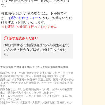
ではその賠償の責任を一切負わないものとしま
す。
掲載情報に誤りがある場合には、お手数です
が、
お問い合わせフォーム
からご連絡をいただ
けますようお願いいたします。
※お電話での対応は行っておりません
必ずお読みください
病気に関するご相談や各医院への個別のお問
い合わせ・紹介などは受け付けておりませ
ん。
大阪市北区
の
香川矯正歯科クリニック大阪北区診療所
情報
病院なび では、
大阪府
大阪市北区
の
香川矯正歯科クリニック大
阪北区診療所
の
評判・求人・転職
情報を掲載しています。
病院なび では市区町村別/診療科目別に病院・医院・薬局を探せ
るほか、予約ができる医療機関や、キーワードでの検索も可能
です。
病院を探したい時、診療時間を調べたい時、医師求人や看護師
求人、薬剤師求人情報を知りたい時に便利です。
また、役立つ医療コラムなども掲載していますので、是非ご覧
になってください。
関連キーワード:
矯正歯科 / 大阪府 / 大阪市北区 / 診療所 / かか