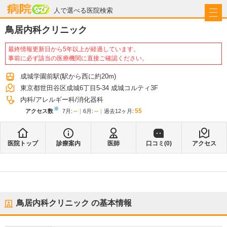
病院なび
人で選べる医院検索
鳥居内科クリニック
最終情報更新日から5年以上が経過しています。
事前に必ず該当の医療機関に直接ご確認ください。
成城学園前駅
(駅から
西に約20m
)
東京都世田谷区成城6丁目5-34 成城コルティ3F
内科
アレルギー科
消化器科
※
--
--
55
アクセス数
7月
:
6月
:
過去12ヶ月:
医院トップ
診療案内
医師
口コミ(
0
)
アクセス
鳥居内科クリニック
の基本情報