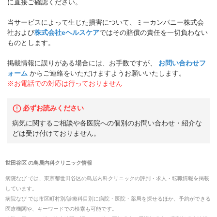
に直接ご確認ください。
当サービスによって生じた損害について、ミーカンパニー株式会
社および
株式会社eヘルスケア
ではその賠償の責任を一切負わない
ものとします。
掲載情報に誤りがある場合には、お手数ですが、
お問い合わせフ
ォーム
からご連絡をいただけますようお願いいたします。
※お電話での対応は行っておりません
必ずお読みください
病気に関するご相談や各医院への個別のお問い合わせ・紹介な
どは受け付けておりません。
世田谷区
の
鳥居内科クリニック
情報
病院なび では、
東京都
世田谷区
の
鳥居内科クリニック
の
評判・求人・転職
情報を掲載
しています。
病院なび では市区町村別/診療科目別に病院・医院・薬局を探せるほか、予約ができる
医療機関や、キーワードでの検索も可能です。