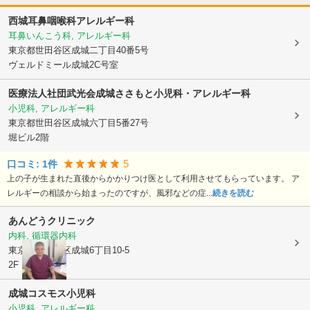
西城耳鼻咽喉科アレルギー科
耳鼻いんこう科, アレルギー科
東京都世田谷区
成城二丁目40番5号
ヴェルドミール成城2C号室
医療法人社団武光会成城ささもと小児科・アレルギー科
小児科, アレルギー科
東京都世田谷区
成城六丁目5番27号
堀ビル2階
5
口コミ:
1
件
上の子が生まれた直後からかかりつけ医として利用させてもらっています。 ア
レルギーの相談から始まったのですが、風邪などの症...
続きを読む
あんどうクリニック
内科, 循環器内科
東京都世田谷区
成城6丁目10-5
2F
成城コスモス小児科
小児科, アレルギー科