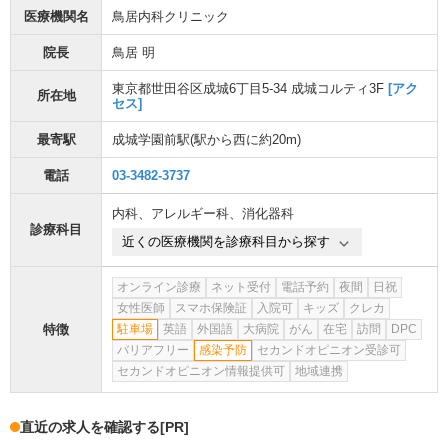
医療機関名
鳥居内科クリニック
院長
鳥居 明
東京都世田谷区成城6丁目5-34 成城コルティ3F
[アク
所在地
セス]
最寄駅
成城学園前駅
(駅から
西に約20m
)
電話
03-3482-3737
内科
、
アレルギー科
、
消化器科
診療科目
近くの医療機関を診療科目から探す
オンライン診療
ネット受付
電話予約
夜間
日祝
女性医師
スマホ保険証
入院可
キッズ
クレカ
特徴
駐車場
英語
外国語
大病院
がん
在宅
訪問
DPC
バリアフリー
感染予防
セカンドオピニオン受診可
セカンドオピニオン情報提供可
地域連携
直近の求人を確認する
[PR]