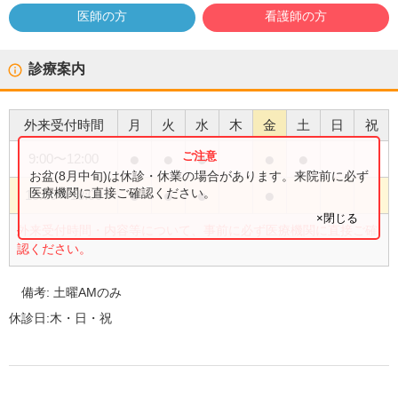
医師の方
看護師の方
診療案内
外来受付時間
月
火
水
木
金
土
日
祝
●
●
●
●
●
9:00
〜
12:00
お盆(8月中旬)は休診・休業の場合があります。来院前に必ず
●
●
●
●
医療機関に直接ご確認ください。
15:00
〜
18:00
×閉じる
外来受付時間・内容等について、事前に必ず医療機関に直接ご確
認ください。
備考:
土曜AMのみ
休診日:
木・日・祝