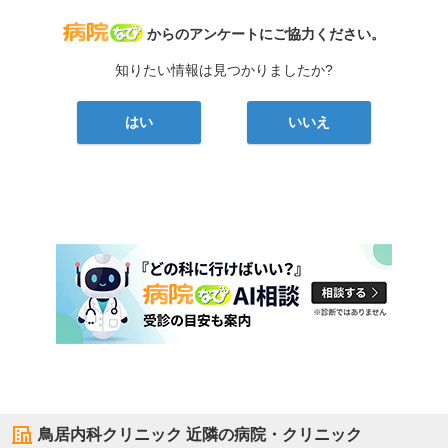
病院なび
からのアンケートにご協力ください。
知りたい情報は見つかりましたか?
はい
いいえ
鳥居内科クリニック
近隣の病院・クリニック