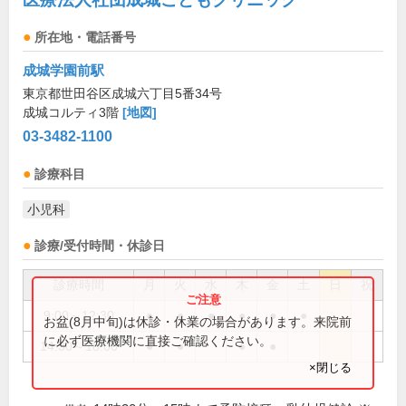
所在地・電話番号
成城学園前駅
東京都世田谷区成城六丁目5番34号
成城コルティ3階
[地図]
03-3482-1100
診療科目
小児科
診療/受付時間・休診日
診療時間
月
火
水
木
金
土
日
祝
9:00～12:30
●
●
●
●
●
●
お盆(8月中旬)は休診・休業の場合があります。来院前
に必ず医療機関に直接ご確認ください。
14:30～18:00
●
●
●
●
×閉じる