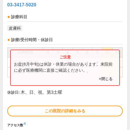
03-3417-5020
診療科目
皮膚科
診療/受付時間・休診日
診療時間
月
火
水
木
金
土
日
祝
10:00～13:00
●
●
●
●
●
お盆(8月中旬)は休診・休業の場合があります。来院前
に必ず医療機関に直接ご確認ください。
15:00～17:00
●
●
●
●
×閉じる
木、日、祝、第3土曜
休診日:
この医院の詳細をみる
※
アクセス数