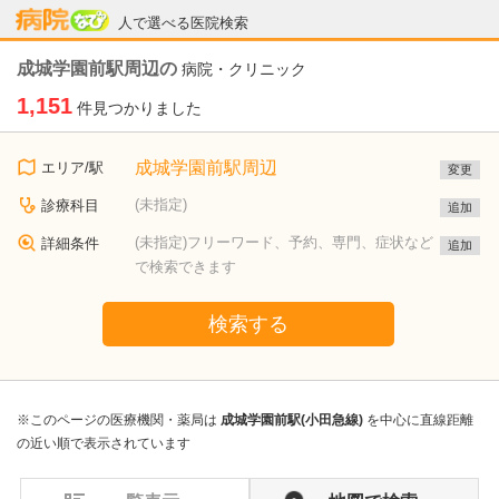
病院なび
人で選べる医院検索
成城学園前駅周辺の
病院・クリニック
1,151
件見つかりました
成城学園前駅周辺
エリア/駅
変更
(未指定)
診療科目
追加
(未指定)フリーワード、予約、専門、症状など
詳細条件
追加
で検索できます
検索する
※このページの医療機関・薬局は
成城学園前駅(小田急線)
を中心に直線距離
の近い順で表示されています