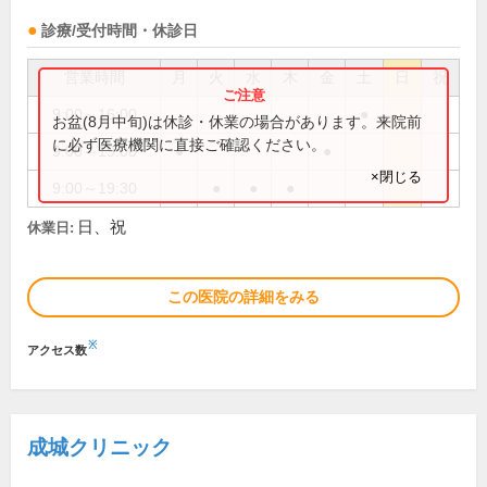
診療/受付時間・休診日
営業時間
月
火
水
木
金
土
日
祝
9:00～16:00
●
お盆(8月中旬)は休診・休業の場合があります。来院前
に必ず医療機関に直接ご確認ください。
9:00～19:00
●
●
×閉じる
9:00～19:30
●
●
●
日、祝
休業日:
この医院の詳細をみる
※
アクセス数
成城クリニック