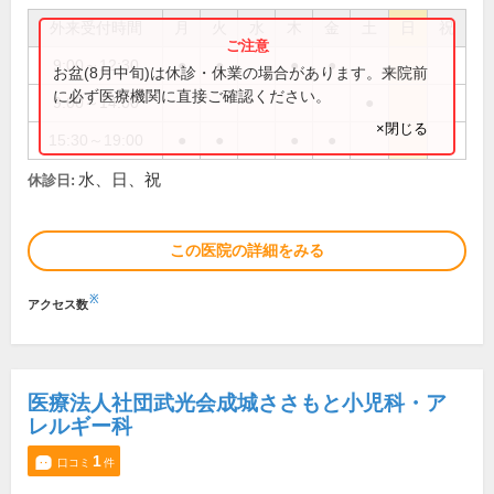
外来受付時間
月
火
水
木
金
土
日
祝
9:00～12:30
●
●
●
●
お盆(8月中旬)は休診・休業の場合があります。来院前
に必ず医療機関に直接ご確認ください。
9:00～14:00
●
×閉じる
15:30～19:00
●
●
●
●
水、日、祝
休診日:
この医院の詳細をみる
※
アクセス数
医療法人社団武光会成城ささもと小児科・ア
レルギー科
1
口コミ
件