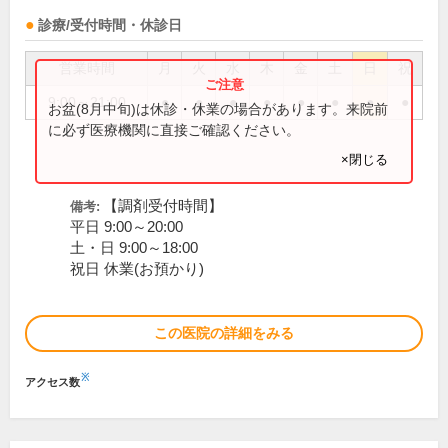
診療/受付時間・休診日
営業時間
月
火
水
木
金
土
日
祝
9:00～21:00
●
●
●
●
●
●
●
●
お盆(8月中旬)は休診・休業の場合があります。来院前
に必ず医療機関に直接ご確認ください。
×閉じる
【調剤受付時間】
備考:
平日 9:00～20:00
土・日 9:00～18:00
祝日 休業(お預かり)
この医院の詳細をみる
※
アクセス数