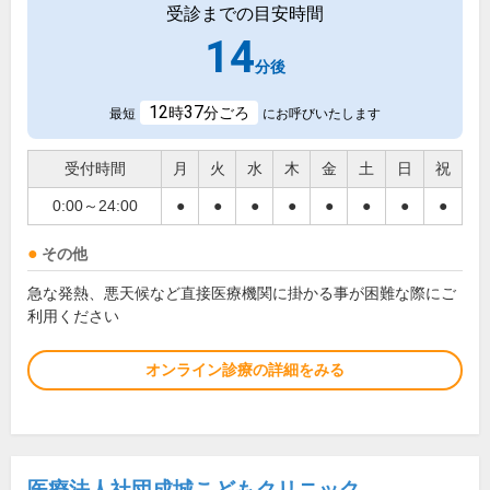
受診までの目安時間
14
分後
12
37
時
分ごろ
最短
にお呼びいたします
受付時間
月
火
水
木
金
土
日
祝
0:00～24:00
●
●
●
●
●
●
●
●
その他
急な発熱、悪天候など直接医療機関に掛かる事が困難な際にご
利用ください
オンライン診療の詳細をみる
医療法人社団成城こどもクリニック