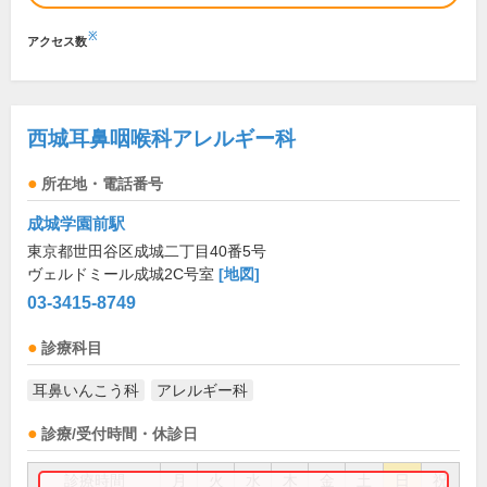
※
アクセス数
西城耳鼻咽喉科アレルギー科
所在地・電話番号
成城学園前駅
東京都世田谷区成城二丁目40番5号
ヴェルドミール成城2C号室
[地図]
03-3415-8749
診療科目
耳鼻いんこう科
アレルギー科
診療/受付時間・休診日
診療時間
月
火
水
木
金
土
日
祝