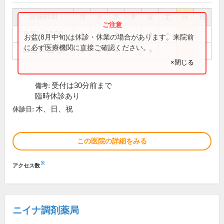
診療時間
月
火
水
木
金
土
日
祝
9:30～12:30
●
●
●
●
●
お盆(8月中旬)は休診・休業の場合があります。来院前
に必ず医療機関に直接ご確認ください。
14:30～18:00
●
●
●
●
×閉じる
受付は30分前まで
備考:
臨時休診あり
木、日、祝
休診日:
この医院の詳細をみる
※
アクセス数
ニイナ調剤薬局