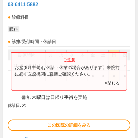
03-6411-5882
診療科目
眼科
診療/受付時間・休診日
診療時間
月
火
水
木
金
土
日
祝
10:00～13:00
●
●
●
●
●
●
●
お盆(8月中旬)は休診・休業の場合があります。来院前
に必ず医療機関に直接ご確認ください。
15:00～18:30
●
●
●
●
●
●
●
×閉じる
木曜日は日帰り手術を実施
備考:
木
休診日:
この医院の詳細をみる