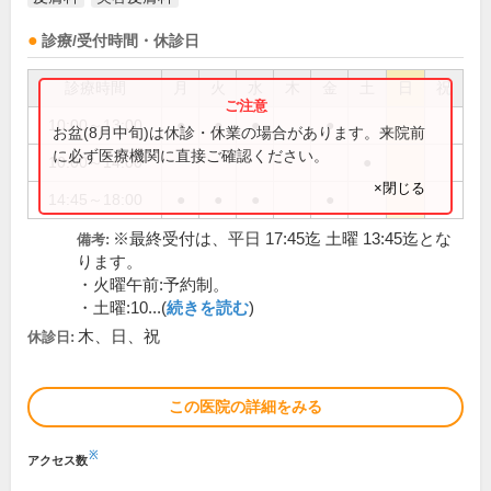
診療/受付時間・休診日
診療時間
月
火
水
木
金
土
日
祝
10:00～13:00
●
●
●
●
お盆(8月中旬)は休診・休業の場合があります。来院前
に必ず医療機関に直接ご確認ください。
10:00～14:00
●
×閉じる
14:45～18:00
●
●
●
●
※最終受付は、平日 17:45迄 土曜 13:45迄とな
備考:
ります。
・火曜午前:予約制。
・土曜:10...(
続きを読む
)
木、日、祝
休診日:
この医院の詳細をみる
※
アクセス数