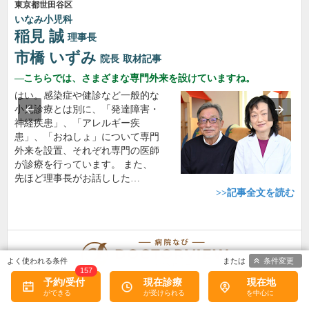
東京都世田谷区
いなみ小児科
稲見 誠
理事長
市橋 いずみ
院長
取材記事
こちらでは、さまざまな専門外来を設けていますね。
はい。感染症や健診など一般的な
小児診療とは別に、「発達障害・
神経疾患」、「アレルギー疾
患」、「おねしょ」について専門
外来を設置、それぞれ専門の医師
が診療を行っています。 また、
先ほど理事長がお話しした…
>>記事全文を読む
条件変更
157
予約/受付
現在診療
現在地