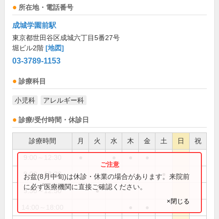
所在地・電話番号
成城学園前駅
東京都世田谷区成城六丁目5番27号
堀ビル2階
[地図]
03-3789-1153
診療科目
小児科
アレルギー科
診療/受付時間・休診日
診療時間
月
火
水
木
金
土
日
祝
9:00～12:30
●
●
●
●
9:00～13:30
●
お盆(8月中旬)は休診・休業の場合があります。来院前
に必ず医療機関に直接ご確認ください。
9:30～12:30
●
×閉じる
14:00～18:00
●
●