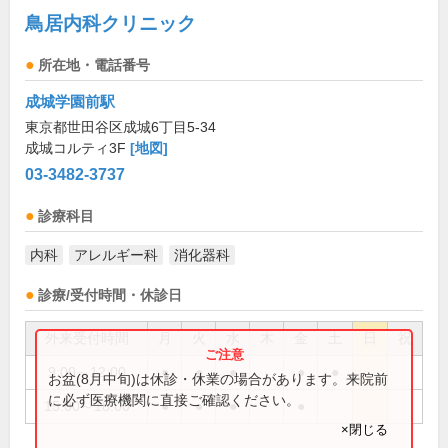
鳥居内科クリニック
所在地・電話番号
成城学園前駅
東京都世田谷区成城6丁目5-34
成城コルティ3F
[地図]
03-3482-3737
診療科目
内科
アレルギー科
消化器科
診療/受付時間・休診日
外来受付時間
月
火
水
木
金
土
日
祝
9:00～12:00
●
●
●
●
●
お盆(8月中旬)は休診・休業の場合があります。来院前
に必ず医療機関に直接ご確認ください。
15:00～18:00
●
●
●
●
×閉じる