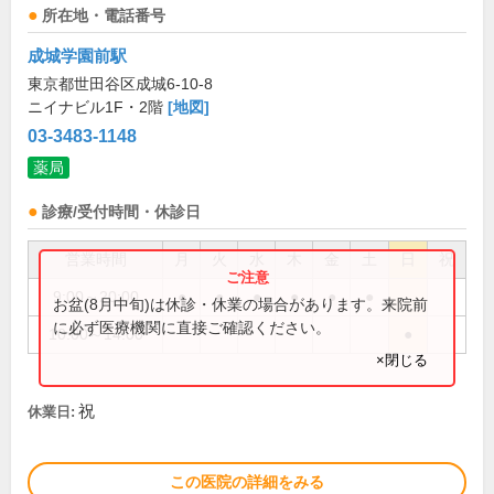
所在地・電話番号
成城学園前駅
東京都世田谷区成城6-10-8
ニイナビル1F・2階
[地図]
03-3483-1148
薬局
診療/受付時間・休診日
営業時間
月
火
水
木
金
土
日
祝
9:00～20:00
●
●
●
●
●
●
お盆(8月中旬)は休診・休業の場合があります。来院前
に必ず医療機関に直接ご確認ください。
10:00～14:00
●
×閉じる
祝
休業日:
この医院の詳細をみる