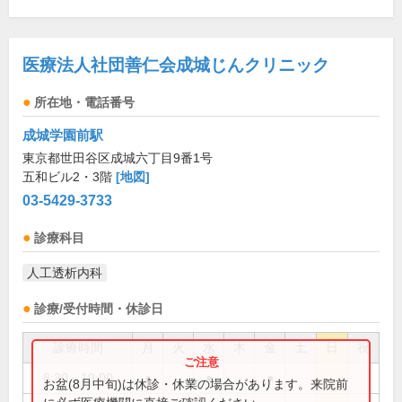
医療法人社団善仁会成城じんクリニック
所在地・電話番号
成城学園前駅
東京都世田谷区成城六丁目9番1号
五和ビル2・3階
[地図]
03-5429-3733
診療科目
人工透析内科
診療/受付時間・休診日
診療時間
月
火
水
木
金
土
日
祝
8:30～19:00
●
●
●
お盆(8月中旬)は休診・休業の場合があります。来院前