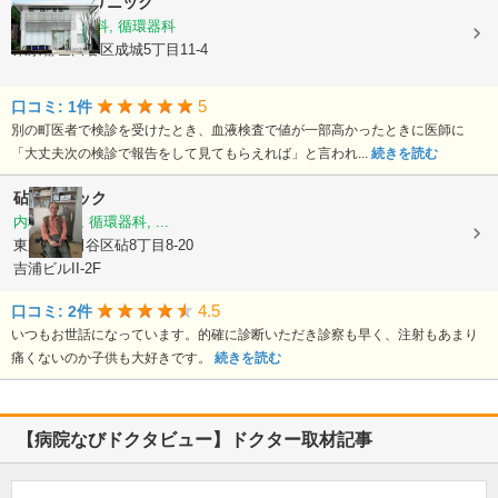
成城水野クリニック
内科, 消化器科, 循環器科
東京都世田谷区成城5丁目11-4
5
口コミ: 1件
別の町医者で検診を受けたとき、血液検査で値が一部高かったときに医師に
「大丈夫次の検診で報告をして見てもらえれば」と言われ...
続きを読む
砧クリニック
内科, 外科, 循環器科, ...
東京都世田谷区砧8丁目8-20
吉浦ビルII-2F
4.5
口コミ: 2件
いつもお世話になっています。的確に診断いただき診察も早く、注射もあまり
痛くないのか子供も大好きです。
続きを読む
【病院なびドクタビュー】ドクター取材記事