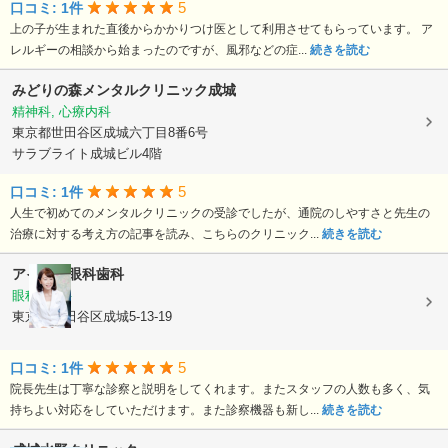
5
口コミ: 1件
上の子が生まれた直後からかかりつけ医として利用させてもらっています。 ア
レルギーの相談から始まったのですが、風邪などの症...
続きを読む
みどりの森メンタルクリニック成城
精神科, 心療内科
東京都世田谷区成城六丁目8番6号
サラブライト成城ビル4階
5
口コミ: 1件
人生で初めてのメンタルクリニックの受診でしたが、通院のしやすさと先生の
治療に対する考え方の記事を読み、こちらのクリニック...
続きを読む
アイリス眼科歯科
眼科, 歯科
東京都世田谷区成城5-13-19
5
口コミ: 1件
院長先生は丁寧な診察と説明をしてくれます。またスタッフの人数も多く、気
持ちよい対応をしていただけます。また診察機器も新し...
続きを読む