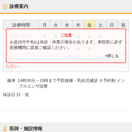
診療案内
診療時間
月
火
水
木
金
土
日
祝
●
●
●
●
●
●
9:00
〜
12:30
お盆(8月中旬)は休診・休業の場合があります。来院前に必ず
●
●
●
●
医療機関に直接ご確認ください。
14:30
〜
18:00
×閉じる
診療時間・内容等について、事前に必ず医療機関に直接ご確認く
ださい。
備考:
14時30分～15時まで予防接種・乳幼児健診 ※予約制 イン
フルエンザ診療
休診日:
日・祝
医師・施設情報