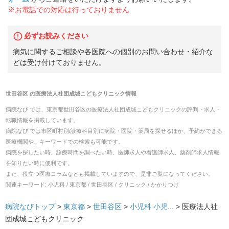
※お電話での対応は行っておりません
必ずお読みください
病気に関するご相談や各医院への個別のお問い合わせ・紹介な
どは受け付けておりません。
世田谷区
の
医療法人社団成城こどもクリニック
情報
病院なび では、
東京都
世田谷区
の
医療法人社団成城こどもクリニック
の
評判・求人・
転職
情報を掲載しています。
病院なび では市区町村別/診療科目別に病院・医院・薬局を探せるほか、予約ができる
医療機関や、キーワードでの検索も可能です。
病院を探したい時、診療時間を調べたい時、医師求人や看護師求人、薬剤師求人情報
を知りたい時に便利です。
また、役立つ医療コラムなども掲載していますので、是非ご覧になってください。
関連キーワード:
小児科 / 東京都 / 世田谷区 / クリニック / かかりつけ
病院なびトップ
>
東京都
>
世田谷区
>
小児科
小児
... >
医療法人社
団成城こどもクリニック