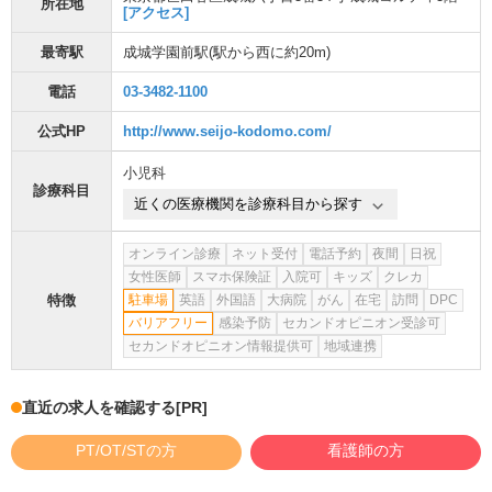
所在地
[アクセス]
最寄駅
成城学園前駅
(駅から
西に約20m
)
電話
03-3482-1100
公式HP
http://www.seijo-kodomo.com/
小児科
診療科目
近くの医療機関を診療科目から探す
オンライン診療
ネット受付
電話予約
夜間
日祝
女性医師
スマホ保険証
入院可
キッズ
クレカ
特徴
駐車場
英語
外国語
大病院
がん
在宅
訪問
DPC
バリアフリー
感染予防
セカンドオピニオン受診可
セカンドオピニオン情報提供可
地域連携
直近の求人を確認する
[PR]
PT/OT/STの方
看護師の方