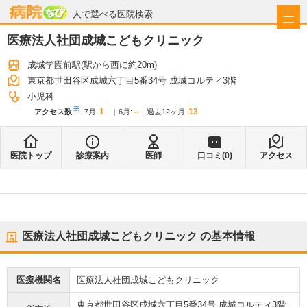
病院なび
人で選べる医院検索
医療法人社団成城こどもクリニック
成城学園前駅
(駅から
西に約20m
)
東京都世田谷区成城六丁目5番34号 成城コルティ3階
小児科
※
1
--
13
アクセス数
7月
:
6月
:
過去12ヶ月:
医院トップ
診療案内
医師
口コミ(
0
)
アクセス
医療法人社団成城こどもクリニック
の基本情報
医療機関名
医療法人社団成城こどもクリニック
東京都世田谷区成城六丁目5番34号 成城コルティ3階