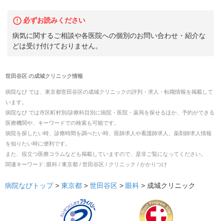
必ずお読みください
病気に関するご相談や各医院への個別のお問い合わせ・紹介な
どは受け付けておりません。
世田谷区
の
成城クリニック
情報
病院なび では、
東京都
世田谷区
の
成城クリニック
の
評判・求人・転職
情報を掲載して
います。
病院なび では市区町村別/診療科目別に病院・医院・薬局を探せるほか、予約ができる
医療機関や、キーワードでの検索も可能です。
病院を探したい時、診療時間を調べたい時、医師求人や看護師求人、薬剤師求人情報
を知りたい時に便利です。
また、役立つ医療コラムなども掲載していますので、是非ご覧になってください。
関連キーワード:
眼科 / 東京都 / 世田谷区 / クリニック / かかりつけ
病院なびトップ
>
東京都
>
世田谷区
>
眼科
>
成城クリニック