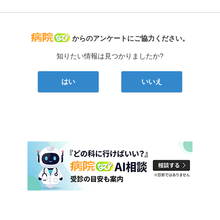
病院なび
からのアンケートにご協力ください。
知りたい情報は見つかりましたか?
はい
いいえ