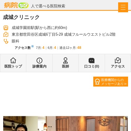
病院なび
人で選べる医院検索
成城クリニック
成城学園前駅
(駅から
西に約60m
)
東京都世田谷区成城6丁目5-29 成城フルールウエストビル2階
眼科
※
4
4
48
アクセス数
7月
:
6月
:
過去12ヶ月:
医院トップ
診療案内
医師
口コミ(
0
)
アクセス
医療機関からの
メッセージあり