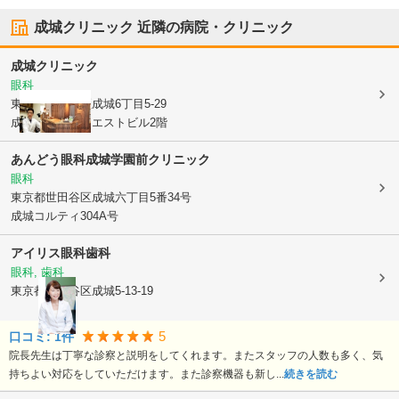
成城クリニック
近隣の病院・クリニック
成城クリニック
眼科
東京都世田谷区
成城6丁目5-29
成城フルールウエストビル2階
あんどう眼科成城学園前クリニック
眼科
東京都世田谷区
成城六丁目5番34号
成城コルティ304A号
アイリス眼科歯科
眼科, 歯科
東京都世田谷区
成城5-13-19
5
口コミ:
1
件
院長先生は丁寧な診察と説明をしてくれます。またスタッフの人数も多く、気
持ちよい対応をしていただけます。また診察機器も新し...
続きを読む