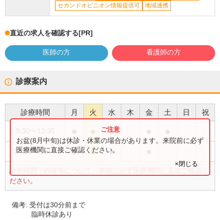
セカンドオピニオン情報提供可
地域連携
直近の求人を確認する
[PR]
医師の方
看護師の方
診療案内
診療時間
月
火
水
木
金
土
日
祝
●
●
●
●
●
9:30
〜
12:30
お盆(8月中旬)は休診・休業の場合があります。来院前に必ず
●
●
●
●
医療機関に直接ご確認ください。
14:30
〜
18:00
×閉じる
診療時間・内容等について、事前に必ず医療機関に直接ご確認く
ださい。
備考:
受付は30分前まで
臨時休診あり