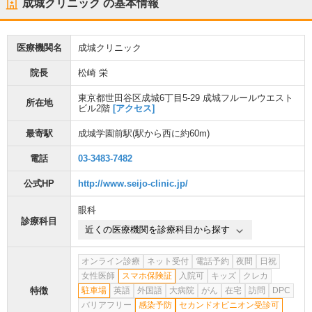
成城クリニック
の基本情報
医療機関名
成城クリニック
院長
松崎 栄
東京都世田谷区成城6丁目5-29 成城フルールウエスト
所在地
ビル2階
[アクセス]
最寄駅
成城学園前駅
(駅から
西に約60m
)
電話
03-3483-7482
公式HP
http://www.seijo-clinic.jp/
眼科
診療科目
近くの医療機関を診療科目から探す
オンライン診療
ネット受付
電話予約
夜間
日祝
女性医師
スマホ保険証
入院可
キッズ
クレカ
特徴
駐車場
英語
外国語
大病院
がん
在宅
訪問
DPC
バリアフリー
感染予防
セカンドオピニオン受診可