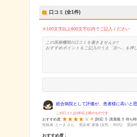
口コミ (全
1
件)
※100文字以上800文字以内でご記入ください
総合病院として評価が、患者様に高いと思わ
この口コミは1年以上前のものです
4
おすすめ度:
[
対応:
5
清潔感:
5
待ち時
投稿者: とーま さん
受診者: 家族 (女性・ 60代)
受診時
おすすめ度 :