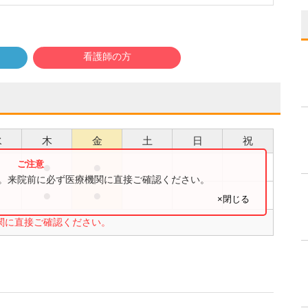
看護師の方
水
木
金
土
日
祝
●
●
●
す。来院前に必ず医療機関に直接ご確認ください。
●
●
●
×閉じる
関に直接ご確認ください。