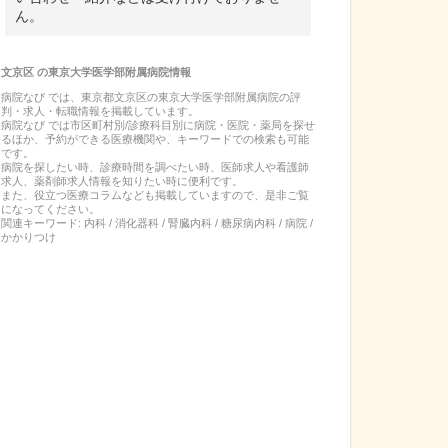
ん。
文京区
の
東京大学医学部附属病院
情報
病院なび では、
東京都
文京区
の
東京大学医学部附属病院
の
評
判・求人・転職
情報を掲載しています。
病院なび では市区町村別/診療科目別に病院・医院・薬局を探せ
るほか、予約ができる医療機関や、キーワードでの検索も可能
です。
病院を探したい時、診療時間を調べたい時、医師求人や看護師
求人、薬剤師求人情報を知りたい時に便利です。
また、役立つ医療コラムなども掲載していますので、是非ご覧
になってください。
関連キーワード:
内科 / 消化器科 / 腎臓内科 / 糖尿病内科 / 病院 /
かかりつけ