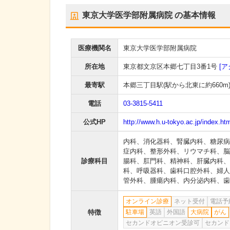
東京大学医学部附属病院
の基本情報
医療機関名
東京大学医学部附属病院
所在地
東京都文京区本郷七丁目3番1号
[ア
最寄駅
本郷三丁目駅
(駅から
北東に約660m
電話
03-3815-5411
公式HP
http://www.h.u-tokyo.ac.jp/index.ht
内科
、
消化器科
、
腎臓内科
、
糖尿病
症内科
、
整形外科
、
リウマチ科
、
脳
診療科目
腸科
、
肛門科
、
精神科
、
肝臓内科
、
科
、
呼吸器科
、
歯科口腔外科
、
婦人
管外科
、
腫瘍内科
、
内分泌内科
、
歯
オンライン診療
ネット受付
電話予
特徴
駐車場
英語
外国語
大病院
がん
セカンドオピニオン受診可
セカンド