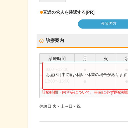
直近の求人を確認する
[PR]
医師の方
診療案内
診療時間
月
火
●
9:00
〜
12:00
お盆(8月中旬)は休診・休業の場合がありま
●
13:00
〜
16:00
診療時間・内容等について、事前に必ず医療機
休診日:
火・土～日・祝