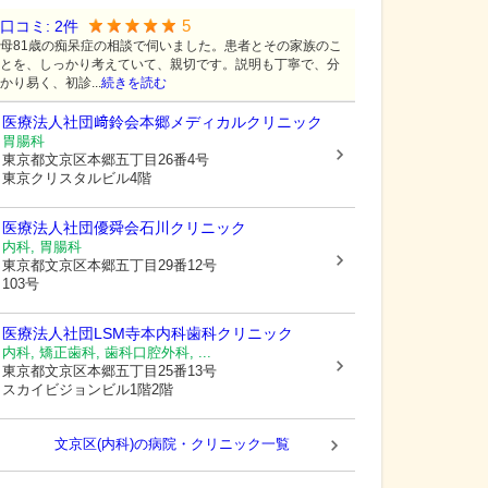
5
口コミ:
2
件
母81歳の痴呆症の相談で伺いました。患者とその家族のこ
とを、しっかり考えていて、親切です。説明も丁寧で、分
かり易く、初診...
続きを読む
医療法人社団﨑鈴会本郷メディカルクリニック
胃腸科
東京都文京区
本郷五丁目26番4号
東京クリスタルビル4階
医療法人社団優舜会石川クリニック
内科, 胃腸科
東京都文京区
本郷五丁目29番12号
103号
医療法人社団LSM寺本内科歯科クリニック
内科, 矯正歯科, 歯科口腔外科, ...
東京都文京区
本郷五丁目25番13号
スカイビジョンビル1階2階
文京区(内科)の病院・クリニック一覧