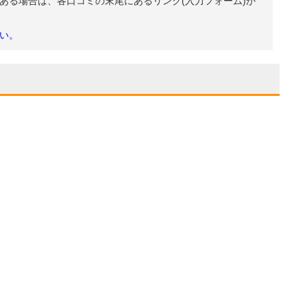
ある場合は、各口コミの末尾にあるリンク(入力フォーム)か
い。