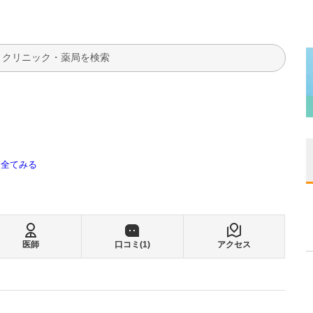
検索
全てみる
医師
口コミ(
1
)
アクセス