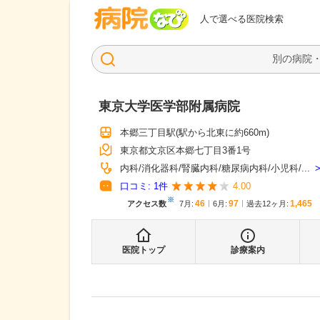
病院なび
人で選べる医院検索
東京大学医学部附属病院
本郷三丁目駅
(駅から
北東に約660m
)
東京都文京区本郷七丁目3番1号
内科
消化器科
腎臓内科
糖尿病内科
小児科
...
口コミ:
1
件
4.00
※
46
97
1,465
アクセス数
7月
:
6月
:
過去12ヶ月:
医院トップ
診療案内