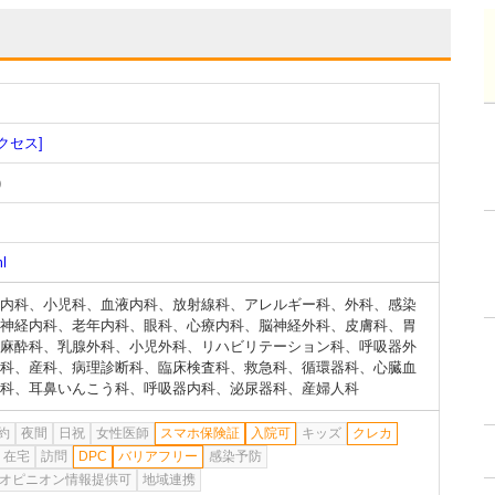
クセス]
)
ml
内科
、
小児科
、
血液内科
、
放射線科
、
アレルギー科
、
外科
、
感染
神経内科
、
老年内科
、
眼科
、
心療内科
、
脳神経外科
、
皮膚科
、
胃
麻酔科
、
乳腺外科
、
小児外科
、
リハビリテーション科
、
呼吸器外
科
、
産科
、
病理診断科
、
臨床検査科
、
救急科
、
循環器科
、
心臓血
科
、
耳鼻いんこう科
、
呼吸器内科
、
泌尿器科
、
産婦人科
約
夜間
日祝
女性医師
スマホ保険証
入院可
キッズ
クレカ
在宅
訪問
DPC
バリアフリー
感染予防
オピニオン情報提供可
地域連携