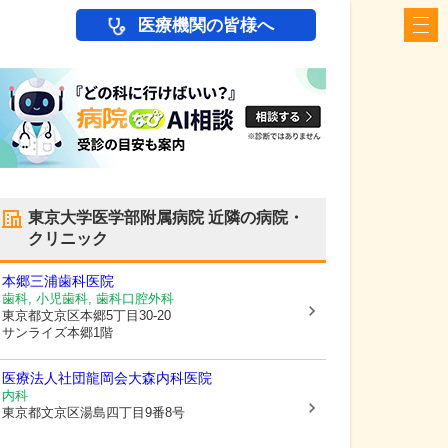
医療機関の皆様へ
東京大学医学部附属病院
近隣の病院・
クリニック
本郷三浦歯科医院
歯科, 小児歯科, 歯科口腔外科
東京都文京区
本郷5丁目30-20
サンライズ本郷1階
医療法人社団龍岡会大森内科医院
内科
東京都文京区
湯島四丁目9番8号