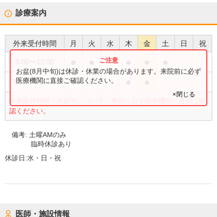
診療案内
外来受付時間
月
火
水
木
金
土
日
祝
●
●
●
●
●
9:00
〜
12:00
お盆(8月中旬)は休診・休業の場合があります。来院前に必ず
●
●
●
●
医療機関に直接ご確認ください。
15:00
〜
18:00
×閉じる
外来受付時間・内容等について、事前に必ず医療機関に直接ご確
認ください。
備考:
土曜AMのみ
臨時休診あり
休診日:
水・日・祝
医師・施設情報