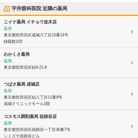
宇井眼科医院
近隣の薬局
ニイナ薬局 イチョウ並木店
薬局
東京都世田谷区
成城六丁目15番14号
緑蔭館103
わかくさ薬局
薬局
東京都世田谷区
砧8-21-8
つばさ薬局 成城店
薬局
東京都世田谷区
砧八丁目11番9号
成城クリニックモール1階
コスモス調剤薬局 祖師谷店
薬局
東京都世田谷区
祖師谷一丁目36番7号
シミズヤ祖師谷ビル