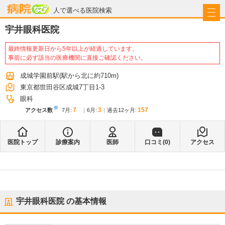
病院なび
人で選べる医院検索
宇井眼科医院
最終情報更新日から5年以上が経過しています。
事前に必ず該当の医療機関に直接ご確認ください。
成城学園前駅
(駅から
北に約710m
)
東京都世田谷区成城7丁目1-3
眼科
※
7
3
157
アクセス数
7月
:
6月
:
過去12ヶ月:
医院トップ
診療案内
医師
口コミ(
0
)
アクセス
宇井眼科医院
の基本情報