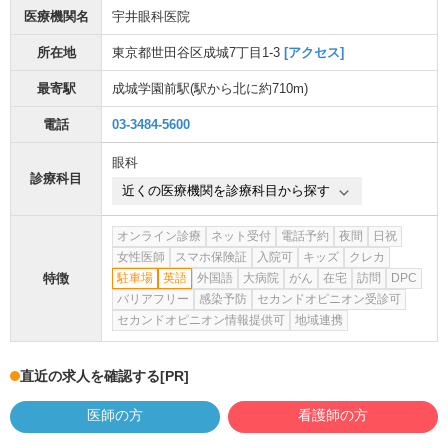
医療機関名
宇井眼科医院
所在地
東京都世田谷区成城7丁目1-3
[アクセス]
最寄駅
成城学園前駅
(駅から
北に約710m
)
電話
03-3484-5600
眼科
診療科目
近くの医療機関を診療科目から探す
オンライン診療
ネット受付
電話予約
夜間
日祝
女性医師
スマホ保険証
入院可
キッズ
クレカ
特徴
駐車場
英語
外国語
大病院
がん
在宅
訪問
DPC
バリアフリー
感染予防
セカンドオピニオン受診可
セカンドオピニオン情報提供可
地域連携
直近の求人を確認する
[PR]
医師の方
看護師の方