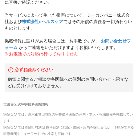
に直接ご確認ください。
当サービスによって生じた損害について、ミーカンパニー株式会
社および
株式会社eヘルスケア
ではその賠償の責任を一切負わない
ものとします。
掲載情報に誤りがある場合には、お手数ですが、
お問い合わせフ
ォーム
からご連絡をいただけますようお願いいたします。
※お電話での対応は行っておりません
必ずお読みください
病気に関するご相談や各医院への個別のお問い合わせ・紹介な
どは受け付けておりません。
世田谷区
の
宇井眼科医院
情報
病院なび では、
東京都
世田谷区
の
宇井眼科医院
の
評判・求人・転職
情報を掲載してい
ます。
病院なび では市区町村別/診療科目別に病院・医院・薬局を探せるほか、予約ができる
医療機関や、キーワードでの検索も可能です。