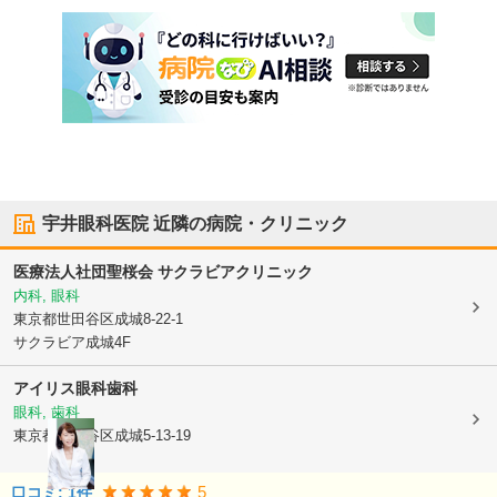
宇井眼科医院
近隣の病院・クリニック
医療法人社団聖桜会 サクラビアクリニック
内科, 眼科
東京都世田谷区
成城8-22-1
サクラビア成城4F
アイリス眼科歯科
眼科, 歯科
東京都世田谷区
成城5-13-19
5
口コミ:
1
件