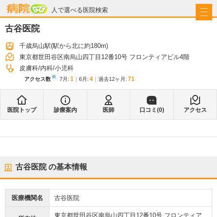
病院なび
人で選べる医院検索
古谷医院
千歳烏山駅
(駅から
北に約180m
)
東京都世田谷区南烏山四丁目12番10号 フロンティアビル4階
皮膚科
内科
小児科
※
1
4
71
アクセス数
7月
:
6月
:
過去12ヶ月:
医院トップ
診療案内
医師
口コミ(
0
)
アクセス
古谷医院
の基本情報
医療機関名
古谷医院
東京都世田谷区南烏山四丁目12番10号 フロンティア