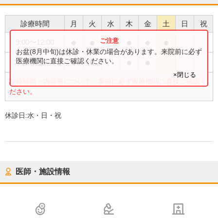
診療時間
月
火
水
木
金
土
日
祝
●
●
●
●
●
9:00
〜
12:00
お盆(8月中旬)は休診・休業の場合があります。来院前に必ず
●
●
●
●
医療機関に直接ご確認ください。
15:45
〜
19:30
×閉じる
診療時間・内容等について、事前に必ず医療機関に直接ご確認く
ださい。
休診日:
水・日・祝
医師・施設情報