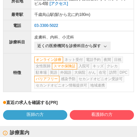
所在地
ビル4階
[アクセス]
最寄駅
千歳烏山駅
(駅から
北に約180m
)
電話
03-3300-5022
皮膚科
、
内科
、
小児科
診療科目
近くの医療機関を診療科目から探す
オンライン診療
ネット受付
電話予約
夜間
日祝
女性医師
スマホ保険証
入院可
キッズ
クレカ
特徴
駐車場
英語
外国語
大病院
がん
在宅
訪問
DPC
バリアフリー
感染予防
セカンドオピニオン受診可
セカンドオピニオン情報提供可
地域連携
直近の求人を確認する
[PR]
医師の方
看護師の方
診療案内