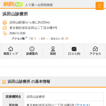
病院なび
人で選べる医院検索
浜田山診療所
浜田山駅
(駅から
南に約220m
)
東京都杉並区浜田山二丁目14番5号
内科
小児科
※
3
--
25
アクセス数
7月
:
6月
:
過去12ヶ月:
医院トップ
診療案内
医師
口コミ(
0
)
アクセス
浜田山診療所
の基本情報
医療機関名
浜田山診療所
所在地
東京都杉並区浜田山二丁目14番5号
[アクセス]