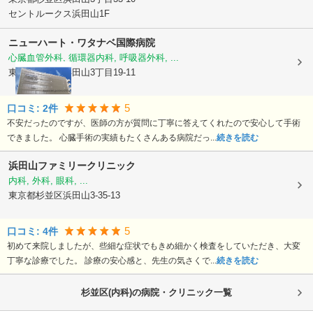
セントルークス浜田山1F
ニューハート・ワタナベ国際病院
心臓血管外科, 循環器内科, 呼吸器外科, ...
東京都杉並区
浜田山3丁目19-11
5
口コミ:
2
件
不安だったのですが、医師の方が質問に丁寧に答えてくれたので安心して手術
できました。 心臓手術の実績もたくさんある病院だっ...
続きを読む
浜田山ファミリークリニック
内科, 外科, 眼科, ...
東京都杉並区
浜田山3-35-13
5
口コミ:
4
件
初めて来院しましたが、些細な症状でもきめ細かく検査をしていただき、大変
丁寧な診療でした。 診療の安心感と、先生の気さくで...
続きを読む
杉並区(内科)の病院・クリニック一覧