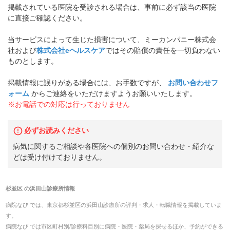
掲載されている医院を受診される場合は、事前に必ず該当の医院
に直接ご確認ください。
当サービスによって生じた損害について、ミーカンパニー株式会
社および
株式会社eヘルスケア
ではその賠償の責任を一切負わない
ものとします。
掲載情報に誤りがある場合には、お手数ですが、
お問い合わせフ
ォーム
からご連絡をいただけますようお願いいたします。
※お電話での対応は行っておりません
必ずお読みください
病気に関するご相談や各医院への個別のお問い合わせ・紹介な
どは受け付けておりません。
杉並区
の
浜田山診療所
情報
病院なび では、
東京都
杉並区
の
浜田山診療所
の
評判・求人・転職
情報を掲載していま
す。
病院なび では市区町村別/診療科目別に病院・医院・薬局を探せるほか、予約ができる