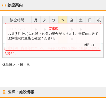
診療案内
診療時間
月
火
水
木
金
土
日
祝
●
●
●
●
●
9:00
〜
12:00
お盆(8月中旬)は休診・休業の場合があります。来院前に必ず
●
●
●
●
医療機関に直接ご確認ください。
15:00
〜
17:00
×閉じる
診療時間・内容等について、事前に必ず医療機関に直接ご確認く
ださい。
休診日:
木・日・祝
医師・施設情報