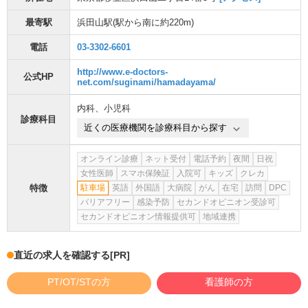
最寄駅
浜田山駅
(駅から
南に約220m
)
電話
03-3302-6601
http://www.e-doctors-
公式HP
net.com/suginami/hamadayama/
内科
、
小児科
診療科目
近くの医療機関を診療科目から探す
オンライン診療
ネット受付
電話予約
夜間
日祝
女性医師
スマホ保険証
入院可
キッズ
クレカ
特徴
駐車場
英語
外国語
大病院
がん
在宅
訪問
DPC
バリアフリー
感染予防
セカンドオピニオン受診可
セカンドオピニオン情報提供可
地域連携
直近の求人を確認する
[PR]
PT/OT/STの方
看護師の方