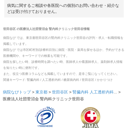
病気に関するご相談や各医院への個別のお問い合わせ・紹介な
どは受け付けておりません。
世田谷区
の
医療法人社団菅沼会 腎内科クリニック世田谷
情報
病院なび では、
東京都
世田谷区
の
腎内科クリニック世田谷
の
評判・求人・転職
情報を
掲載しています。
病院なび では市区町村別/診療科目別に病院・医院・薬局を探せるほか、予約ができる
医療機関や、キーワードでの検索も可能です。
病院を探したい時、診療時間を調べたい時、医師求人や看護師求人、薬剤師求人情報
を知りたい時に便利です。
また、役立つ医療コラムなども掲載していますので、是非ご覧になってください。
関連キーワード:
腎臓内科 / 人工透析内科 / 糖尿病内科 / 世田谷区 / かかりつけ
病院なびトップ
>
東京都
>
世田谷区
>
腎臓内科
人工透析内科
... >
医療法人社団菅沼会 腎内科クリニック世田谷