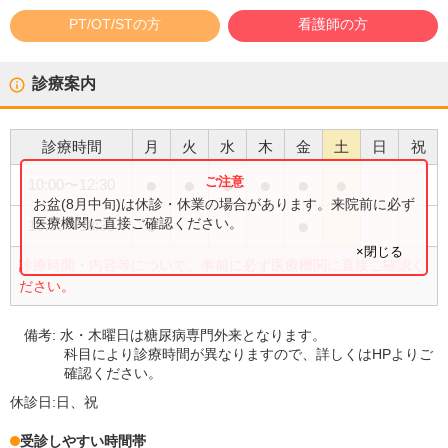
PT/OT/STの方
看護師の方
診療案内
診療時間
月
火
水
木
金
土
日
祝
●
●
●
●
●
●
10:00
〜
12:30
お盆(8月中旬)は休診・休業の場合があります。来院前に必ず
●
●
医療機関に直接ご確認ください。
16:00
〜
18:30
×閉じる
診療時間・内容等について、事前に必ず医療機関に直接ご確認く
ださい。
備考:
水・木曜日は糖尿病専門外来となります。
科目により診療時間が異なりますので、詳しくはHPよりご
確認ください。
休診日:
日、祝
受診しやすい時間帯