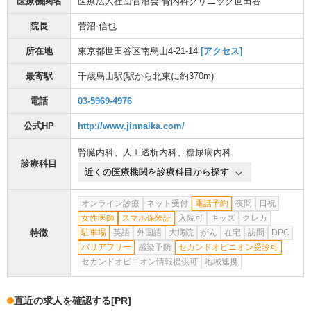
医療機関名
医療法人社団菅沼会 腎内科クリニック世田谷
院長
菅沼 信也
所在地
東京都世田谷区南烏山4-21-14
[アクセス]
最寄駅
千歳烏山駅
(駅から
北東に約370m
)
電話
03-5969-4976
公式HP
http://www.jinnaika.com/
腎臓内科
、
人工透析内科
、
糖尿病内科
診療科目
近くの医療機関を診療科目から探す
オンライン診療
ネット受付
電話予約
夜間
日祝
女性医師
スマホ保険証
入院可
キッズ
クレカ
特徴
駐車場
英語
外国語
大病院
がん
在宅
訪問
DPC
バリアフリー
感染予防
セカンドオピニオン受診可
セカンドオピニオン情報提供可
地域連携
直近の求人を確認する
[PR]