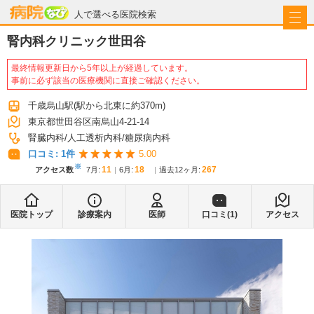
病院なび
人で選べる医院検索
腎内科クリニック世田谷
最終情報更新日から5年以上が経過しています。
事前に必ず該当の医療機関に直接ご確認ください。
千歳烏山駅
(駅から
北東に約370m
)
東京都世田谷区南烏山4-21-14
腎臓内科
人工透析内科
糖尿病内科
口コミ:
1
件
5.00
※
11
18
267
アクセス数
7月
:
6月
:
過去12ヶ月:
医院トップ
診療案内
医師
口コミ(
1
)
アクセス