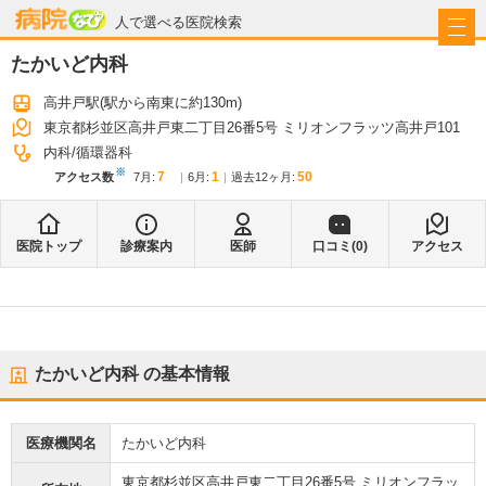
病院なび
人で選べる医院検索
たかいど内科
高井戸駅
(駅から
南東に約130m
)
東京都杉並区高井戸東二丁目26番5号 ミリオンフラッツ高井戸101
内科
循環器科
※
7
1
50
アクセス数
7月
:
6月
:
過去12ヶ月:
医院トップ
診療案内
医師
口コミ(
0
)
アクセス
たかいど内科
の基本情報
医療機関名
たかいど内科
東京都杉並区高井戸東二丁目26番5号 ミリオンフラッ