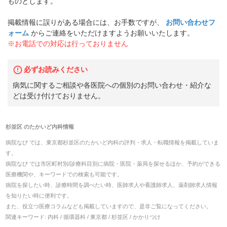
ものとします。
掲載情報に誤りがある場合には、お手数ですが、
お問い合わせフ
ォーム
からご連絡をいただけますようお願いいたします。
※お電話での対応は行っておりません
必ずお読みください
病気に関するご相談や各医院への個別のお問い合わせ・紹介な
どは受け付けておりません。
杉並区
の
たかいど内科
情報
病院なび では、
東京都
杉並区
の
たかいど内科
の
評判・求人・転職
情報を掲載していま
す。
病院なび では市区町村別/診療科目別に病院・医院・薬局を探せるほか、予約ができる
医療機関や、キーワードでの検索も可能です。
病院を探したい時、診療時間を調べたい時、医師求人や看護師求人、薬剤師求人情報
を知りたい時に便利です。
また、役立つ医療コラムなども掲載していますので、是非ご覧になってください。
関連キーワード:
内科 / 循環器科 / 東京都 / 杉並区 / かかりつけ