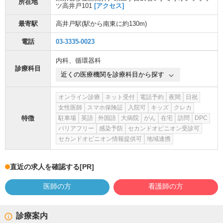
所在地
ツ高井戸101
[アクセス]
最寄駅
高井戸駅
(駅から
南東に約130m
)
電話
03-3335-0023
内科
、
循環器科
診療科目
近くの医療機関を診療科目から探す
オンライン診療
ネット受付
電話予約
夜間
日祝
女性医師
スマホ保険証
入院可
キッズ
クレカ
特徴
駐車場
英語
外国語
大病院
がん
在宅
訪問
DPC
バリアフリー
感染予防
セカンドオピニオン受診可
セカンドオピニオン情報提供可
地域連携
直近の求人を確認する
[PR]
医師の方
看護師の方
診療案内