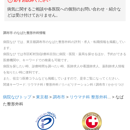
病気に関するご相談や各医院への個別のお問い合わせ・紹介な
どは受け付けておりません。
調布市
の
なばた整形外科
情報
病院なび では、
東京都
調布市
の
なばた整形外科
の
評判・求人・転職
情報を掲載してい
ます。
病院なび では市区町村別/診療科目別に病院・医院・薬局を探せるほか、予約ができる
医療機関や、キーワードでの検索も可能です。
病院を探したい時、診療時間を調べたい時、医師求人や看護師求人、薬剤師求人情報
を知りたい時に便利です。
また、役立つ医療コラムなども掲載していますので、是非ご覧になってください。
関連キーワード:
リウマチ科 / 整形外科 / リハビリテーション科 / 調布市 / かかりつけ
病院なびトップ
>
東京都
>
調布市
>
リウマチ科
整形外科
... >
なば
た整形外科