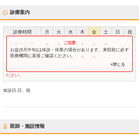
診療案内
診療時間
月
火
水
木
金
土
日
祝
●
●
●
●
●
●
9:00
〜
12:00
お盆(8月中旬)は休診・休業の場合があります。来院前に必ず
●
●
●
●
●
医療機関に直接ご確認ください。
15:00
〜
18:00
×閉じる
診療時間・内容等について、事前に必ず医療機関に直接ご確認く
ださい。
休診日:
日、祝
医師・施設情報