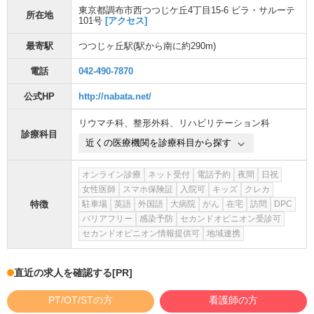
東京都調布市西つつじケ丘4丁目15-6 ビラ・サルーテ
所在地
101号
[アクセス]
最寄駅
つつじヶ丘駅
(駅から
南に約290m
)
電話
042-490-7870
公式HP
http://nabata.net/
リウマチ科
、
整形外科
、
リハビリテーション科
診療科目
近くの医療機関を診療科目から探す
オンライン診療
ネット受付
電話予約
夜間
日祝
女性医師
スマホ保険証
入院可
キッズ
クレカ
特徴
駐車場
英語
外国語
大病院
がん
在宅
訪問
DPC
バリアフリー
感染予防
セカンドオピニオン受診可
セカンドオピニオン情報提供可
地域連携
直近の求人を確認する
[PR]
PT/OT/STの方
看護師の方