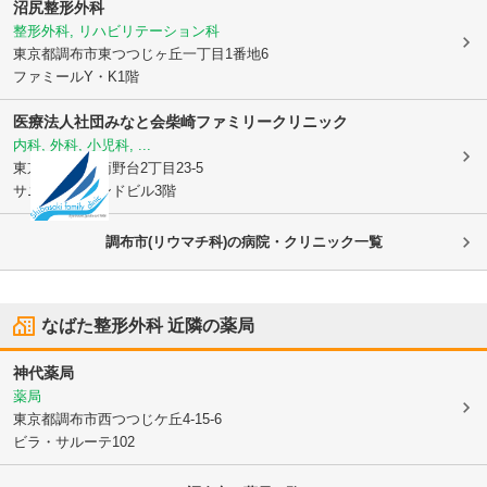
沼尻整形外科
整形外科, リハビリテーション科
東京都調布市
東つつじヶ丘一丁目1番地6
ファミールY・K1階
医療法人社団みなと会
柴崎ファミリークリニック
内科, 外科, 小児科, ...
東京都調布市
菊野台2丁目23-5
サニーアイランドビル3階
調布市(リウマチ科)の病院・クリニック一覧
なばた整形外科
近隣の薬局
神代薬局
薬局
東京都調布市
西つつじケ丘4-15-6
ビラ・サルーテ102