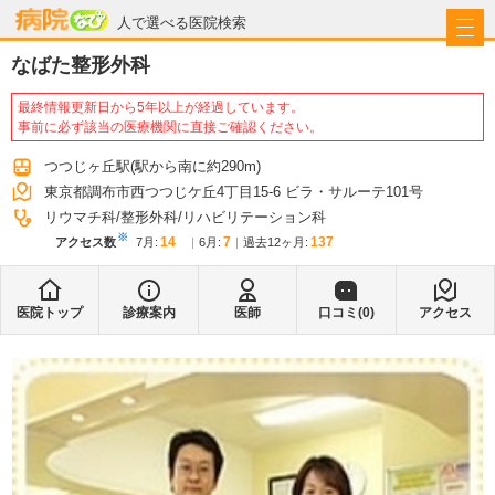
病院なび
人で選べる医院検索
なばた整形外科
最終情報更新日から5年以上が経過しています。
事前に必ず該当の医療機関に直接ご確認ください。
つつじヶ丘駅
(駅から
南に約290m
)
東京都調布市西つつじケ丘4丁目15-6 ビラ・サルーテ101号
リウマチ科
整形外科
リハビリテーション科
※
14
7
137
アクセス数
7月
:
6月
:
過去12ヶ月:
医院トップ
診療案内
医師
口コミ(
0
)
アクセス