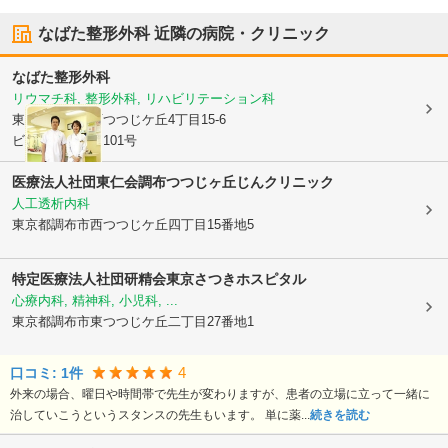
なばた整形外科
近隣の病院・クリニック
なばた整形外科
リウマチ科, 整形外科, リハビリテーション科
東京都調布市
西つつじケ丘4丁目15-6
ビラ・サルーテ101号
医療法人社団東仁会調布つつじヶ丘じんクリニック
人工透析内科
東京都調布市
西つつじケ丘四丁目15番地5
特定医療法人社団研精会東京さつきホスピタル
心療内科, 精神科, 小児科, ...
東京都調布市
東つつじケ丘二丁目27番地1
4
口コミ:
1
件
外来の場合、曜日や時間帯で先生が変わりますが、患者の立場に立って一緒に
治していこうというスタンスの先生もいます。 単に薬...
続きを読む