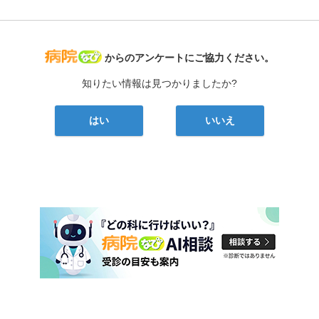
病院なび
からのアンケートにご協力ください。
知りたい情報は見つかりましたか?
はい
いいえ