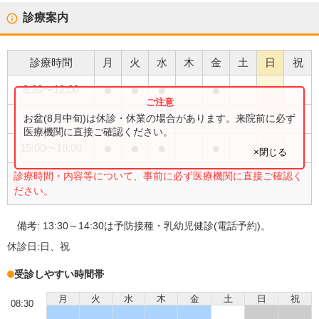
診療案内
診療時間
月
火
水
木
金
土
日
祝
●
●
●
●
8:30
〜
12:00
●
●
お盆(8月中旬)は休診・休業の場合があります。来院前に必ず
8:30
〜
13:00
医療機関に直接ご確認ください。
●
●
●
●
15:00
〜
18:00
×閉じる
診療時間・内容等について、事前に必ず医療機関に直接ご確認く
ださい。
備考:
13:30～14:30は予防接種・乳幼児健診(電話予約)。
休診日:
日、祝
受診しやすい時間帯
月
火
水
木
金
土
日
祝
08:30