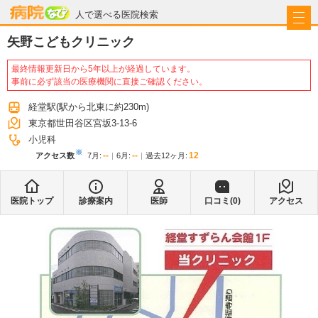
病院なび
人で選べる医院検索
矢野こどもクリニック
最終情報更新日から5年以上が経過しています。
事前に必ず該当の医療機関に直接ご確認ください。
経堂駅
(駅から
北東に約230m
)
東京都世田谷区宮坂3-13-6
小児科
※
--
--
12
アクセス数
7月
:
6月
:
過去12ヶ月:
医院トップ
診療案内
医師
口コミ(
0
)
アクセス