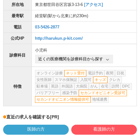
所在地
東京都世田谷区宮坂3-13-6
[アクセス]
最寄駅
経堂駅
(駅から
北東に約230m
)
電話
03-5426-2877
公式HP
http://harukun.p-kit.com/
小児科
診療科目
近くの医療機関を診療科目から探す
オンライン診療
ネット受付
電話予約
夜間
日祝
女性医師
スマホ保険証
入院可
キッズ
クレカ
特徴
駐車場
英語
外国語
大病院
がん
在宅
訪問
DPC
バリアフリー
感染予防
セカンドオピニオン受診可
セカンドオピニオン情報提供可
地域連携
直近の求人を確認する
[PR]
医師の方
看護師の方