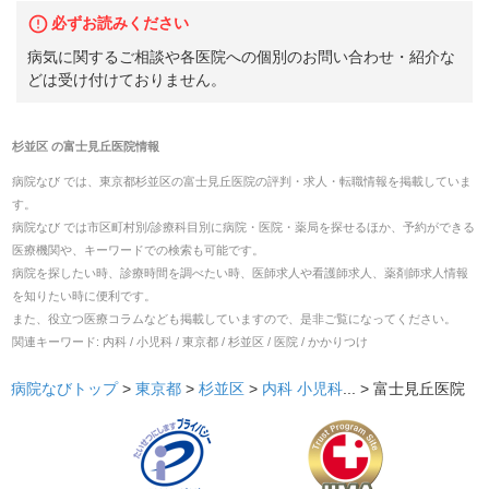
必ずお読みください
病気に関するご相談や各医院への個別のお問い合わせ・紹介な
どは受け付けておりません。
杉並区
の
富士見丘医院
情報
病院なび では、
東京都
杉並区
の
富士見丘医院
の
評判・求人・転職
情報を掲載していま
す。
病院なび では市区町村別/診療科目別に病院・医院・薬局を探せるほか、予約ができる
医療機関や、キーワードでの検索も可能です。
病院を探したい時、診療時間を調べたい時、医師求人や看護師求人、薬剤師求人情報
を知りたい時に便利です。
また、役立つ医療コラムなども掲載していますので、是非ご覧になってください。
関連キーワード:
内科 / 小児科 / 東京都 / 杉並区 / 医院 / かかりつけ
病院なびトップ
>
東京都
>
杉並区
>
内科
小児科
... >
富士見丘医院