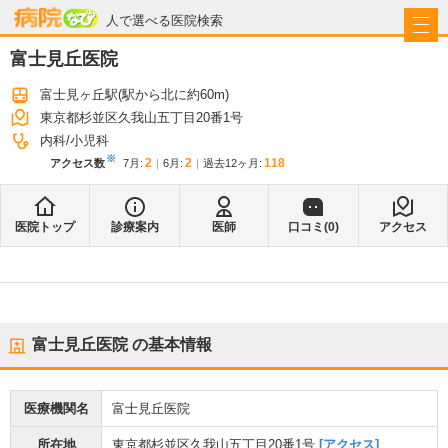
病院なび
人で選べる医院検索
富士見丘医院
富士見ヶ丘駅
(駅から
北に約60m
)
東京都杉並区久我山五丁目20番1号
内科
小児科
※
2
2
118
アクセス数
7月
:
6月
:
過去12ヶ月:
医院トップ
診療案内
医師
口コミ(
0
)
アクセス
富士見丘医院
の基本情報
医療機関名
富士見丘医院
所在地
東京都杉並区久我山五丁目20番1号
[アクセス]