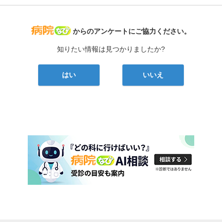
病院なび
からのアンケートにご協力ください。
知りたい情報は見つかりましたか?
はい
いいえ