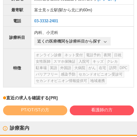
最寄駅
富士見ヶ丘駅
(駅から
北に約60m
)
電話
03-3332-2401
内科
、
小児科
診療科目
近くの医療機関を診療科目から探す
オンライン診療
ネット受付
電話予約
夜間
日祝
女性医師
スマホ保険証
入院可
キッズ
クレカ
特徴
駐車場
英語
外国語
大病院
がん
在宅
訪問
DPC
バリアフリー
感染予防
セカンドオピニオン受診可
セカンドオピニオン情報提供可
地域連携
直近の求人を確認する
[PR]
PT/OT/STの方
看護師の方
診療案内