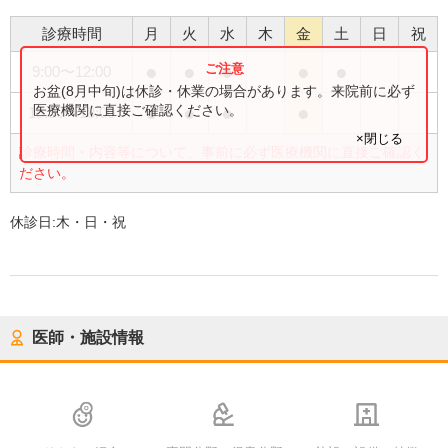
診療時間
月
火
水
木
金
土
日
祝
●
●
●
●
●
9:00
〜
12:00
お盆(8月中旬)は休診・休業の場合があります。来院前に必ず
●
●
●
●
医療機関に直接ご確認ください。
15:30
〜
18:00
×閉じる
診療時間・内容等について、事前に必ず医療機関に直接ご確認く
ださい。
休診日:
木・日・祝
医師・施設情報