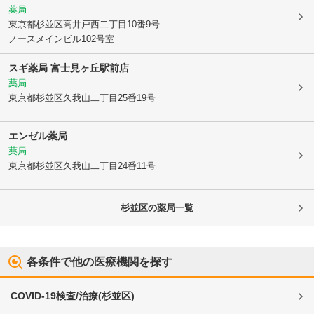
薬局
東京都杉並区
高井戸西二丁目10番9号
ノースメインビル102号室
スギ薬局 富士見ヶ丘駅前店
薬局
東京都杉並区
久我山二丁目25番19号
エンゼル薬局
薬局
東京都杉並区
久我山二丁目24番11号
杉並区
の薬局一覧
各条件で他の医療機関を探す
COVID-19検査/治療
(
杉並区
)