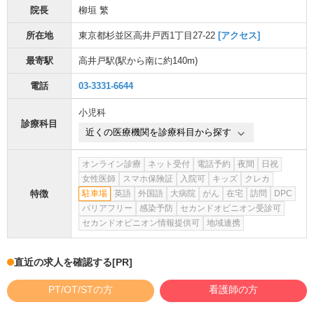
院長
柳垣 繁
所在地
東京都杉並区高井戸西1丁目27-22
[アクセス]
最寄駅
高井戸駅
(駅から
南に約140m
)
電話
03-3331-6644
小児科
診療科目
近くの医療機関を診療科目から探す
オンライン診療
ネット受付
電話予約
夜間
日祝
女性医師
スマホ保険証
入院可
キッズ
クレカ
特徴
駐車場
英語
外国語
大病院
がん
在宅
訪問
DPC
バリアフリー
感染予防
セカンドオピニオン受診可
セカンドオピニオン情報提供可
地域連携
直近の求人を確認する
[PR]
PT/OT/STの方
看護師の方