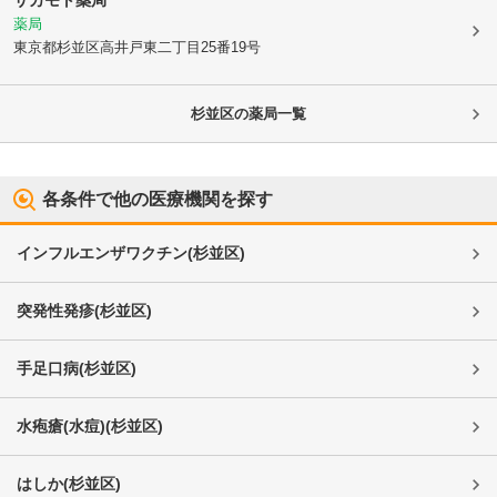
サカモト薬局
薬局
東京都杉並区
高井戸東二丁目25番19号
杉並区
の薬局一覧
各条件で他の医療機関を探す
インフルエンザワクチン
(
杉並区
)
突発性発疹
(
杉並区
)
手足口病
(
杉並区
)
水疱瘡(水痘)
(
杉並区
)
はしか
(
杉並区
)