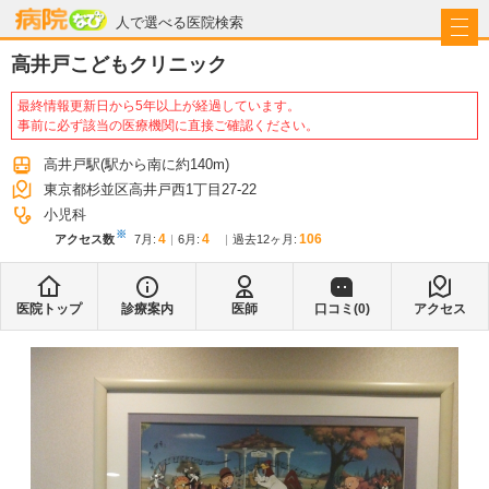
病院なび
人で選べる医院検索
高井戸こどもクリニック
最終情報更新日から5年以上が経過しています。
事前に必ず該当の医療機関に直接ご確認ください。
高井戸駅
(駅から
南に約140m
)
東京都杉並区高井戸西1丁目27-22
小児科
※
4
4
106
アクセス数
7月
:
6月
:
過去12ヶ月:
医院トップ
診療案内
医師
口コミ(
0
)
アクセス