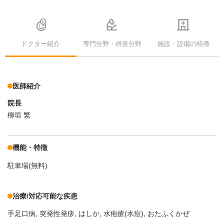
ドクター紹介
専門分野・得意分野
施設・設備の特徴
医師紹介
院長
柳垣 繁
機能・特徴
駐車場(無料)
治療/対応可能な疾患
手足口病
突発性発疹
はしか
水疱瘡(水痘)
おたふくかぜ