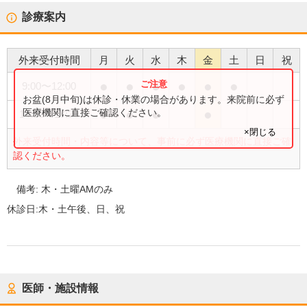
診療案内
外来受付時間
月
火
水
木
金
土
日
祝
●
●
●
●
●
●
9:00
〜
12:00
お盆(8月中旬)は休診・休業の場合があります。来院前に必ず
●
●
●
●
医療機関に直接ご確認ください。
14:30
〜
17:30
×閉じる
外来受付時間・内容等について、事前に必ず医療機関に直接ご確
認ください。
備考:
木・土曜AMのみ
休診日:
木・土午後、日、祝
医師・施設情報