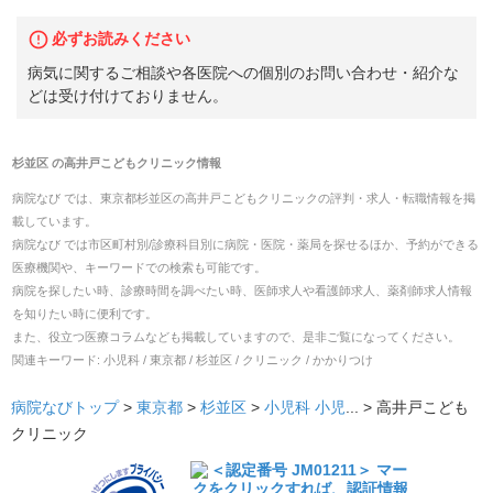
必ずお読みください
病気に関するご相談や各医院への個別のお問い合わせ・紹介な
どは受け付けておりません。
杉並区
の
高井戸こどもクリニック
情報
病院なび では、
東京都
杉並区
の
高井戸こどもクリニック
の
評判・求人・転職
情報を掲
載しています。
病院なび では市区町村別/診療科目別に病院・医院・薬局を探せるほか、予約ができる
医療機関や、キーワードでの検索も可能です。
病院を探したい時、診療時間を調べたい時、医師求人や看護師求人、薬剤師求人情報
を知りたい時に便利です。
また、役立つ医療コラムなども掲載していますので、是非ご覧になってください。
関連キーワード:
小児科 / 東京都 / 杉並区 / クリニック / かかりつけ
病院なびトップ
>
東京都
>
杉並区
>
小児科
小児
... >
高井戸こども
クリニック