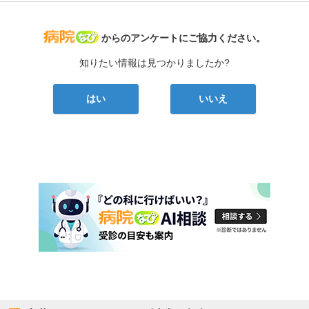
病院なび
からのアンケートにご協力ください。
知りたい情報は見つかりましたか?
はい
いいえ