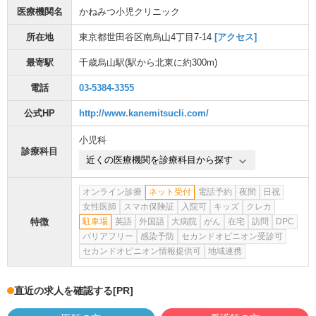
医療機関名
かねみつ小児クリニック
所在地
東京都世田谷区南烏山4丁目7-14
[アクセス]
最寄駅
千歳烏山駅
(駅から
北東に約300m
)
電話
03-5384-3355
公式HP
http://www.kanemitsucli.com/
小児科
診療科目
近くの医療機関を診療科目から探す
オンライン診療
ネット受付
電話予約
夜間
日祝
女性医師
スマホ保険証
入院可
キッズ
クレカ
特徴
駐車場
英語
外国語
大病院
がん
在宅
訪問
DPC
バリアフリー
感染予防
セカンドオピニオン受診可
セカンドオピニオン情報提供可
地域連携
直近の求人を確認する
[PR]