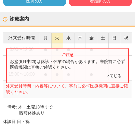
医師の方
看護師の方
診療案内
外来受付時間
月
火
水
木
金
土
日
祝
●
●
●
●
9:00
〜
12:00
●
●
お盆(8月中旬)は休診・休業の場合があります。来院前に必ず
9:00
〜
13:00
医療機関に直接ご確認ください。
●
●
●
●
15:00
〜
18:00
×閉じる
外来受付時間・内容等について、事前に必ず医療機関に直接ご確
認ください。
備考:
木・土曜13時まで
臨時休診あり
休診日:
日・祝