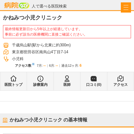
病院なび
人で選べる医院検索
かねみつ小児クリニック
最終情報更新日から5年以上が経過しています。
事前に必ず該当の医療機関に直接ご確認ください。
千歳烏山駅
(駅から
北東に約300m
)
東京都世田谷区南烏山4丁目7-14
小児科
※
--
--
6
アクセス数
7月
:
6月
:
過去12ヶ月:
医院トップ
診療案内
医師
口コミ(
0
)
アクセス
かねみつ小児クリニック
の基本情報