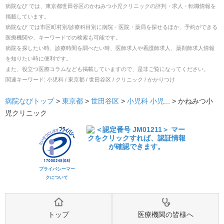
病院なび では、
東京都
世田谷区
の
かねみつ小児クリニック
の
評判・求人・転職
情報を
掲載しています。
病院なび では市区町村別/診療科目別に病院・医院・薬局を探せるほか、予約ができる
医療機関や、キーワードでの検索も可能です。
病院を探したい時、診療時間を調べたい時、医師求人や看護師求人、薬剤師求人情報
を知りたい時に便利です。
また、役立つ医療コラムなども掲載していますので、是非ご覧になってください。
関連キーワード:
小児科 / 東京都 / 世田谷区 / クリニック / かかりつけ
病院なびトップ
>
東京都
>
世田谷区
>
小児科
小児
... >
かねみつ小
児クリニック
プライバシーマー
クについて
トップ
医療機関の皆様へ