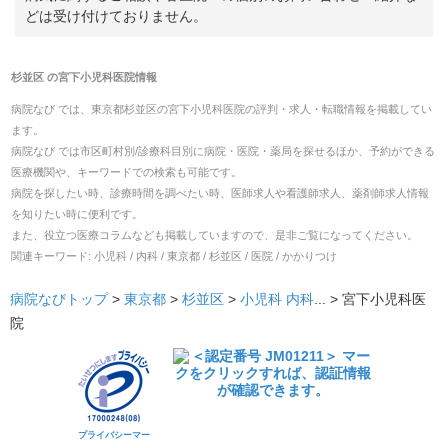
どは受け付けておりません。
杉並区
の
宮下小児科医院
情報
病院なび では、
東京都
杉並区
の
宮下小児科医院
の
評判・求人・転職
情報を掲載してい
ます。
病院なび では市区町村別/診療科目別に病院・医院・薬局を探せるほか、予約ができる
医療機関や、キーワードでの検索も可能です。
病院を探したい時、診療時間を調べたい時、医師求人や看護師求人、薬剤師求人情報
を知りたい時に便利です。
また、役立つ医療コラムなども掲載していますので、是非ご覧になってください。
関連キーワード:
小児科 / 内科 / 東京都 / 杉並区 / 医院 / かかりつけ
病院なびトップ
>
東京都
>
杉並区
>
小児科
内科
... >
宮下小児科医
院
プライバシーマー