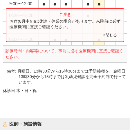
●
●
●
●
●
9:00
〜
12:00
●
13:30
〜
15:00
お盆(8月中旬)は休診・休業の場合があります。来院前に必ず
●
医療機関に直接ご確認ください。
13:30
〜
17:00
×閉じる
●
●
●
15:00
〜
17:00
診療時間・内容等について、事前に必ず医療機関に直接ご確認く
ださい。
備考:
月曜日、13時30分から16時30分までは予防接種を、金曜日
13時30分から15時までは乳幼児健診を完全予約制で行って
います。
休診日:
木・日・祝
医師・施設情報