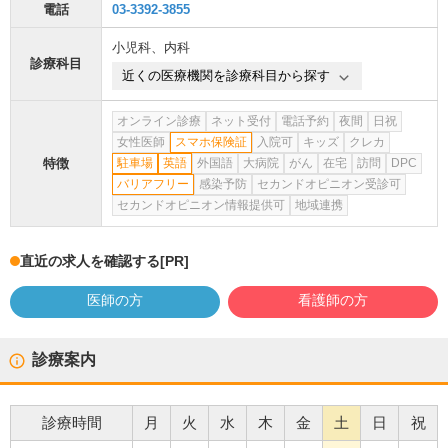
電話
03-3392-3855
小児科
、
内科
診療科目
近くの医療機関を診療科目から探す
オンライン診療
ネット受付
電話予約
夜間
日祝
女性医師
スマホ保険証
入院可
キッズ
クレカ
特徴
駐車場
英語
外国語
大病院
がん
在宅
訪問
DPC
バリアフリー
感染予防
セカンドオピニオン受診可
セカンドオピニオン情報提供可
地域連携
直近の求人を確認する
[PR]
医師の方
看護師の方
診療案内
診療時間
月
火
水
木
金
土
日
祝