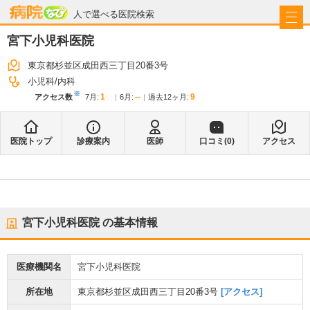
病院なび
人で選べる医院検索
宮下小児科医院
東京都杉並区成田西三丁目20番3号
小児科
内科
※
1
--
9
アクセス数
7月
:
6月
:
過去12ヶ月:
医院トップ
診療案内
医師
口コミ(
0
)
アクセス
宮下小児科医院
の基本情報
医療機関名
宮下小児科医院
所在地
東京都杉並区成田西三丁目20番3号
[アクセス]