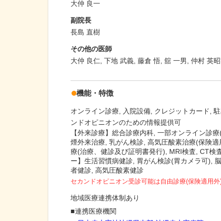
大仲 良一
副院長
長島 直樹
その他の医師
大仲 良仁, 下地 武義, 藤倉 悟, 舘 一男, 仲村 英昭
機能・特徴
オンライン診療
入院設備
クレジットカード
駐
ンドオピニオンのための情報提供可
【外来診療】総合診療内科, 一部オンライン診療(脳
煙外来治療, 乳がん検診, 高気圧酸素治療(保険適用
療(治療、健診及び証明書発行), MRI検査, CT
ー】生活習慣病健診, 胃がん検診(胃カメラ可), 
者健診, 高気圧酸素健診
セカンドオピニオン受診可能
は自由診療(保険適用外
地域医療連携体制あり
連携医療機関