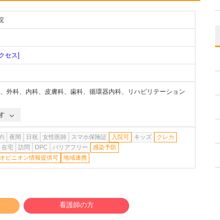
院
クセス]
、
外科
、
内科
、
皮膚科
、
歯科
、
循環器内科
、
リハビリテーション
す
約
夜間
日祝
女性医師
スマホ保険証
入院可
キッズ
クレカ
在宅
訪問
DPC
バリアフリー
感染予防
オピニオン情報提供可
地域連携
看護師の方