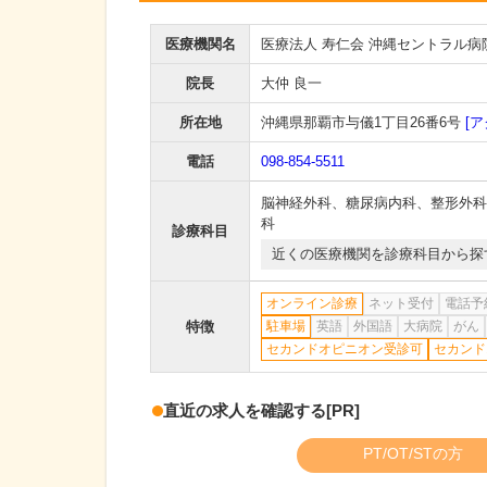
医療機関名
医療法人 寿仁会 沖縄セントラル病
院長
大仲 良一
所在地
沖縄県那覇市与儀1丁目26番6号
[ア
電話
098-854-5511
脳神経外科
、
糖尿病内科
、
整形外科
科
診療科目
近くの医療機関を診療科目から探
オンライン診療
ネット受付
電話予
特徴
駐車場
英語
外国語
大病院
がん
セカンドオピニオン受診可
セカンド
直近の求人を確認する
[PR]
PT/OT/STの方