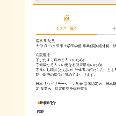
ドクター紹介
専
理事長/院長
大仲 良一(久留米大学医学部 卒業)脳神経外科
病院理念
①ひたすら病める人々のために
②健康なる人々の更なる健康増進のために
③集いし職員(とも)の生涯修養の館たらんこと
良い医療の提供に努めてまいります。
日本リハビリテーション学会 臨床認定医、日本麻
定 産業医、指定航空身体検査医
医師紹介
院長