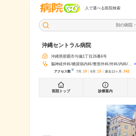
病院なび
人で選べる医院検索
沖縄セントラル病院
沖縄県那覇市与儀1丁目26番6号
脳神経外科
糖尿病内科
整形外科
外科
内科
...
※
10
15
342
アクセス数
7月
:
6月
:
過去12ヶ月:
医院トップ
診療案内