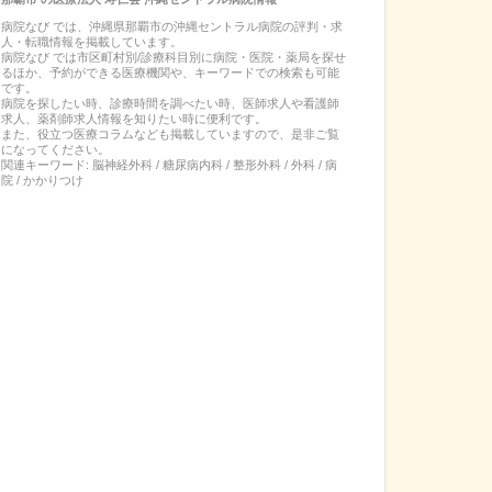
病院なび では、
沖縄県
那覇市
の
沖縄セントラル病院
の
評判・求
人・転職
情報を掲載しています。
病院なび では市区町村別/診療科目別に病院・医院・薬局を探せ
るほか、予約ができる医療機関や、キーワードでの検索も可能
です。
病院を探したい時、診療時間を調べたい時、医師求人や看護師
求人、薬剤師求人情報を知りたい時に便利です。
また、役立つ医療コラムなども掲載していますので、是非ご覧
になってください。
関連キーワード:
脳神経外科 / 糖尿病内科 / 整形外科 / 外科 / 病
院 / かかりつけ