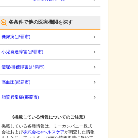
各条件で他の医療機関を探す
糖尿病
(
那覇市
)
小児発達障害
(
那覇市
)
便秘/排便障害
(
那覇市
)
高血圧
(
那覇市
)
脂質異常症
(
那覇市
)
《掲載している情報についてのご注意》
掲載している各種情報は、ミーカンパニー株式
会社および
株式会社eヘルスケア
が調査した情報
をもとにしています。 正確な情報掲載に努めて