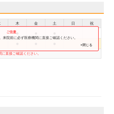
水
木
金
土
日
祝
●
●
●
●
す。来院前に必ず医療機関に直接ご確認ください。
●
●
●
●
×閉じる
関に直接ご確認ください。