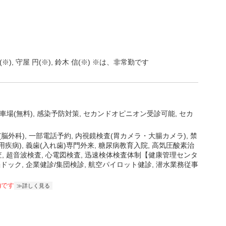
(※), 守屋 円(※), 鈴木 信(※) ※は、非常勤です
車場(無料)
感染予防対策
セカンドオピニオン受診可能
セカ
外科), 一部電話予約, 内視鏡検査(胃カメラ・大腸カメラ), 禁
疾病), 義歯(入れ歯)専門外来, 糖尿病教育入院, 高気圧酸素治
検査, 超音波検査, 心電図検査, 迅速検体検査体制【健康管理センタ
脳ドック, 企業健診/集団検診, 航空パイロット健診, 潜水業務従事
)です
詳しく見る