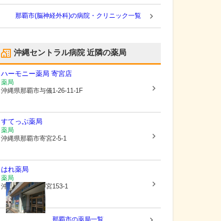
那覇市(脳神経外科)の病院・クリニック一覧
沖縄セントラル病院
近隣の薬局
ハーモニー薬局 寄宮店
薬局
沖縄県那覇市
与儀1-26-11-1F
すてっぷ薬局
薬局
沖縄県那覇市
寄宮2-5-1
はれ薬局
薬局
沖縄県那覇市
寄宮153-1
那覇市
の薬局一覧