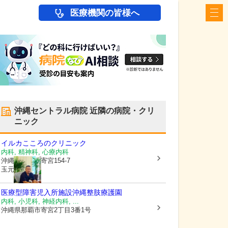
医療機関の皆様へ
沖縄セントラル病院
近隣の病院・クリ
ニック
イルカこころのクリニック
内科, 精神科, 心療内科
沖縄県那覇市
寄宮154-7
玉元ビル202
医療型障害児入所施設
沖縄整肢療護園
内科, 小児科, 神経内科, ...
沖縄県那覇市
寄宮2丁目3番1号