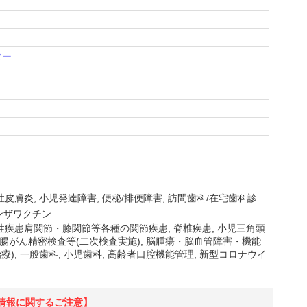
ター
性皮膚炎
小児発達障害
便秘/排便障害
訪問歯科/在宅歯科診
ンザワクチン
陳旧性疾患肩関節・膝関節等各種の関節疾患, 脊椎疾患, 小児三角頭
・大腸がん精密検査等(二次検査実施), 脳腫瘍・脳血管障害・機能
), 一般歯科, 小児歯科, 高齢者口腔機能管理, 新型コロナウイ
情報に関するご注意】