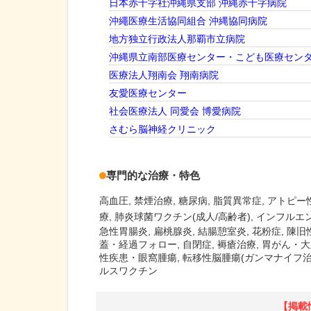
日本赤十字社沖縄県支部 沖縄赤十字病院
沖繩医療生活協同組合 沖縄協同病院
地方独立行政法人那覇市立病院
沖縄県立南部医療センター・こども医療セン
医療法人翔南会 翔南病院
友愛医療センター
社会医療法人 同愛会 博愛病院
さむら脳神経クリニック
専門的な治療・特色
高血圧
禁煙治療
糖尿病
脂質異常症
アトピー
療
肺炎球菌ワクチン(成人/高齢者)
インフルエ
急性胃腸炎, 扁桃腺炎, 結腸憩室炎, 花粉症, 
蓋・経過フォロー, 自閉症, 褥瘡治療, 胃がん
性疾患・眼窩腫瘍, 転移性脳腫瘍(ガンマナイフ治療
ルスワクチン
【掲載