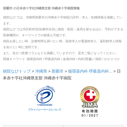
那覇市
の
日本赤十字社沖縄県支部 沖縄赤十字病院
情報
病院なび では、
沖縄県
那覇市
の
沖縄赤十字病院
の
評判・求人・転職
情報を掲載してい
ます。
病院なび では市区町村別/診療科目別に病院・医院・薬局を探せるほか、予約ができる
医療機関や、キーワードでの検索も可能です。
病院を探したい時、診療時間を調べたい時、医師求人や看護師求人、薬剤師求人情報
を知りたい時に便利です。
また、役立つ医療コラムなども掲載していますので、是非ご覧になってください。
関連キーワード:
循環器内科 / 呼吸器内科 / 血液内科 / 内科(腎臓) / 病院 / かかりつけ
病院なびトップ
>
沖縄県
>
那覇市
>
循環器内科
呼吸器内科
... >
日
本赤十字社沖縄県支部 沖縄赤十字病院
プライバシーマークについて