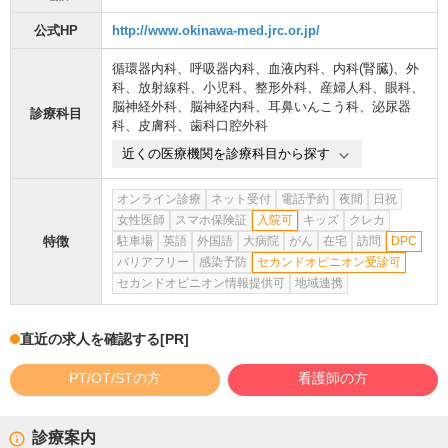
公式HP
http://www.okinawa-med.jrc.or.jp/
循環器内科
、
呼吸器内科
、
血液内科
、
内科(腎臓)
、
外
科
、
放射線科
、
小児科
、
整形外科
、
産婦人科
、
眼科
、
脳神経外科
、
脳神経内科
、
耳鼻いんこう科
、
泌尿器
診療科目
科
、
皮膚科
、
歯科口腔外科
近くの医療機関を診療科目から探す
オンライン診療
ネット受付
電話予約
夜間
日祝
女性医師
スマホ保険証
入院可
キッズ
クレカ
特徴
駐車場
英語
外国語
大病院
がん
在宅
訪問
DPC
バリアフリー
感染予防
セカンドオピニオン受診可
セカンドオピニオン情報提供可
地域連携
直近の求人を確認する
[PR]
PT/OT/STの方
看護師の方
診療案内