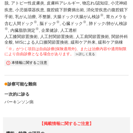
脱
アトピー性皮膚炎
皮膚科アレルギー
物忘れ/認知症
小児神経
疾患
小児循環器疾患
腹腔鏡下胆嚢摘出術
消化管疾患の腹腔鏡下
※
手術
乳がん治療
不整脈
大腸ドック/大腸がん検診
胃カメラを
※
※
※
含む人間ドック
脳ドック
心臓ドック
肺ドック/肺がん検診
※
※
内臓脂肪測定
企業健診
人工透析
人工膝関節置換術, 人工肘関節置換術, 人工肩関節置換術, 関節外科
全般, MISによる人口膝関節置換術, 緩和ケア外来, 緩和ケア病棟
「※」がつく項目は自由診療(保険適用外)、または治療内容や適用制限
により自由診療となる場合があります。
詳しく見る
本情報に関するご注意
診察可能な難病
一次的に診る
パーキンソン病
【掲載情報に関するご注意】