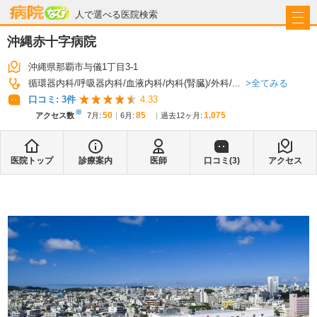
病院なび
人で選べる医院検索
沖縄赤十字病院
沖縄県那覇市与儀1丁目3-1
全てみる
循環器内科
呼吸器内科
血液内科
内科(腎臓)
外科
...
口コミ:
3
件
4.33
※
50
85
1,075
アクセス数
7月
:
6月
:
過去12ヶ月:
医院トップ
診療案内
医師
口コミ(
3
)
アクセス