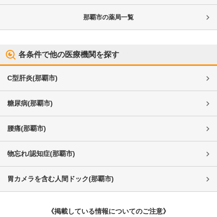
那覇市
の薬局一覧
各条件で他の医療機関を探す
C型肝炎
(
那覇市
)
糖尿病
(
那覇市
)
腰痛
(
那覇市
)
物忘れ/認知症
(
那覇市
)
胃カメラを含む人間ドック
(
那覇市
)
《掲載している情報についてのご注意》