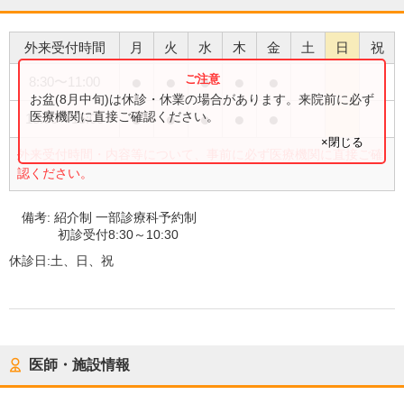
外来受付時間
月
火
水
木
金
土
日
祝
●
●
●
●
●
8:30
〜
11:00
お盆(8月中旬)は休診・休業の場合があります。来院前に必ず
●
●
●
●
●
医療機関に直接ご確認ください。
13:00
〜
15:00
×閉じる
外来受付時間・内容等について、事前に必ず医療機関に直接ご確
認ください。
備考:
紹介制 一部診療科予約制
初診受付8:30～10:30
休診日:
土、日、祝
医師・施設情報