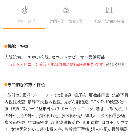
ドクター紹介
専門分野・得意分野
施設・設備の特徴
機能・特徴
入院設備
DPC参加病院
セカンドオピニオン受診可能
セカンドオピニオン受診可能
は自由診療(保険適用外)です
詳しく見る
専門的な治療・特色
C型肝炎
肥満/ダイエット
禁煙治療
糖尿病
肝機能障害
鎮静下胃
内視鏡検査
鎮静下大腸内視鏡
抗がん剤治療
COVID-19検査/治
療
腰痛
スポーツ整形外科/スポーツクリニック
巻き爪/陥入爪
手
の外科
足の外科
股関節疾患
膝関節疾患
MIS人工股関節置換術
肩関節疾患
肘関節疾患
超音波骨折治療
骨粗鬆症
ロコモ
リウマ
チ
女性医師のいる産科/婦人科
腹腔鏡下手術(婦人科系)
骨盤臓器