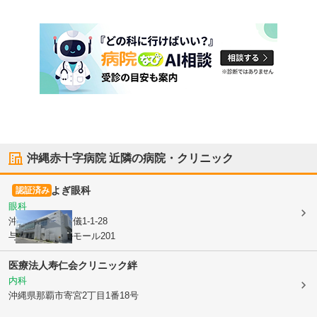
沖縄赤十字病院
近隣の病院・クリニック
よぎ眼科
認証済み
眼科
沖縄県那覇市
与儀1-1-28
与儀メディカルモール201
医療法人寿仁会クリニック絆
内科
沖縄県那覇市
寄宮2丁目1番18号