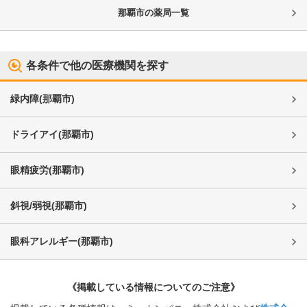
那覇市
の薬局一覧
各条件で他の医療機関を探す
緑内障
(
那覇市
)
ドライアイ
(
那覇市
)
眼精疲労
(
那覇市
)
斜視/弱視
(
那覇市
)
眼科アレルギー
(
那覇市
)
《掲載している情報についてのご注意》