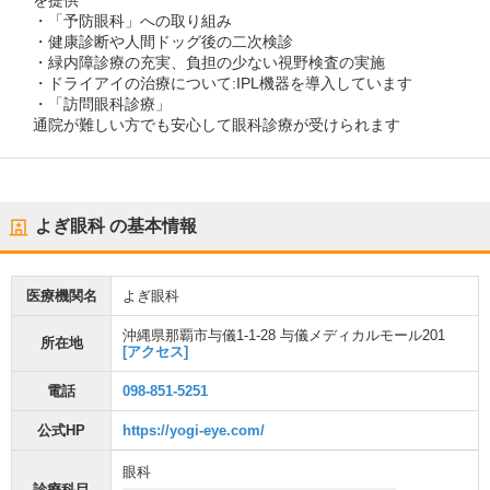
を提供
・「予防眼科」への取り組み
・健康診断や人間ドッグ後の二次検診
・緑内障診療の充実、負担の少ない視野検査の実施
・ドライアイの治療について:IPL機器を導入しています
・「訪問眼科診療」
通院が難しい方でも安心して眼科診療が受けられます
よぎ眼科
の基本情報
医療機関名
よぎ眼科
沖縄県那覇市与儀1-1-28 与儀メディカルモール201
所在地
[アクセス]
電話
098-851-5251
公式HP
https://yogi-eye.com/
眼科
診療科目