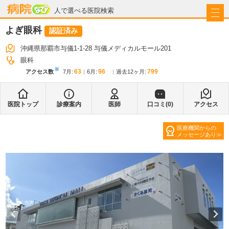
病院なび
人で選べる医院検索
よぎ眼科
認証済み
沖縄県那覇市与儀1-1-28 与儀メディカルモール201
眼科
※
63
96
799
アクセス数
7月
:
6月
:
過去12ヶ月:
医院トップ
診療案内
医師
口コミ(
0
)
アクセス
医療機関からの
メッセージあり