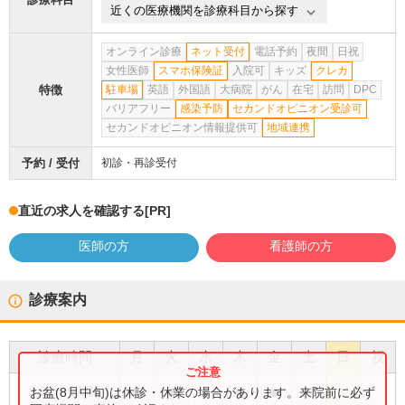
近くの医療機関を診療科目から探す
オンライン診療
ネット受付
電話予約
夜間
日祝
女性医師
スマホ保険証
入院可
キッズ
クレカ
特徴
駐車場
英語
外国語
大病院
がん
在宅
訪問
DPC
バリアフリー
感染予防
セカンドオピニオン受診可
セカンドオピニオン情報提供可
地域連携
予約 / 受付
初診・再診受付
直近の求人を確認する
[PR]
医師の方
看護師の方
診療案内
診療時間
月
火
水
木
金
土
日
祝
●
●
●
●
●
9:00
〜
17:00
お盆(8月中旬)は休診・休業の場合があります。来院前に必ず