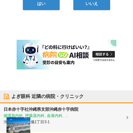
はい
いいえ
よぎ眼科
近隣の病院・クリニック
日本赤十字社沖縄県支部
沖縄赤十字病院
循環器内科, 呼吸器内科, 血液内科, ...
沖縄県那覇市
与儀1丁目3-1