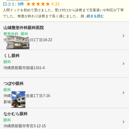
4.33
口コミ:
3
件
人間ドックを初めて受けました。受け付けから診察まで言葉遣いや対応が丁寧
でした。 検査が終わり診察まで長く感じました。 雑...
続きを読む
山城整形外科眼科医院
整形外科, 眼科
沖縄県那覇市
樋川1丁目18-22
くし眼科
眼科
沖縄県那覇市
国場1161-4
つぼや眼科
眼科
沖縄県那覇市
壺屋1丁目7-16
新城ビル1F
なかむら眼科
眼科
沖縄県那覇市
寄宮3-12-15