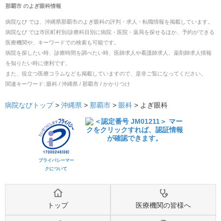
那覇市
の
よぎ眼科
情報
病院なび では、
沖縄県
那覇市
の
よぎ眼科
の
評判・求人・転職
情報を掲載しています。
病院なび では市区町村別/診療科目別に病院・医院・薬局を探せるほか、予約ができる
医療機関や、キーワードでの検索も可能です。
病院を探したい時、診療時間を調べたい時、医師求人や看護師求人、薬剤師求人情報
を知りたい時に便利です。
また、役立つ医療コラムなども掲載していますので、是非ご覧になってください。
関連キーワード:
眼科 / 沖縄県 / 那覇市 / かかりつけ
病院なびトップ
>
沖縄県
>
那覇市
>
眼科
>
よぎ眼科
プライバシーマー
クについて
トップ
医療機関の皆様へ