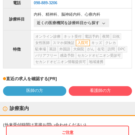
電話
098-889-3206
内科
、
精神科
、
脳神経内科
、
心療内科
診療科目
近くの医療機関を診療科目から探す
オンライン診療
ネット受付
電話予約
夜間
日祝
女性医師
スマホ保険証
入院可
キッズ
クレカ
特徴
駐車場
英語
外国語
大病院
がん
在宅
訪問
DPC
バリアフリー
感染予防
セカンドオピニオン受診可
セカンドオピニオン情報提供可
地域連携
直近の求人を確認する
[PR]
医師の方
看護師の方
診療案内
(
外来受付時間
は直接お問い合わせください)