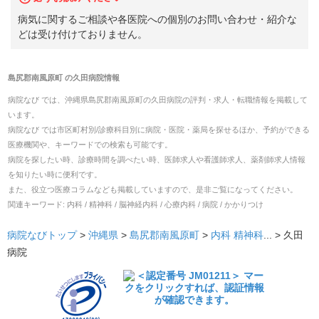
病気に関するご相談や各医院への個別のお問い合わせ・紹介な
どは受け付けておりません。
島尻郡南風原町
の
久田病院
情報
病院なび では、
沖縄県
島尻郡南風原町
の
久田病院
の
評判・求人・転職
情報を掲載して
います。
病院なび では市区町村別/診療科目別に病院・医院・薬局を探せるほか、予約ができる
医療機関や、キーワードでの検索も可能です。
病院を探したい時、診療時間を調べたい時、医師求人や看護師求人、薬剤師求人情報
を知りたい時に便利です。
また、役立つ医療コラムなども掲載していますので、是非ご覧になってください。
関連キーワード:
内科 / 精神科 / 脳神経内科 / 心療内科 / 病院 / かかりつけ
病院なびトップ
>
沖縄県
>
島尻郡南風原町
>
内科
精神科
... >
久田
病院