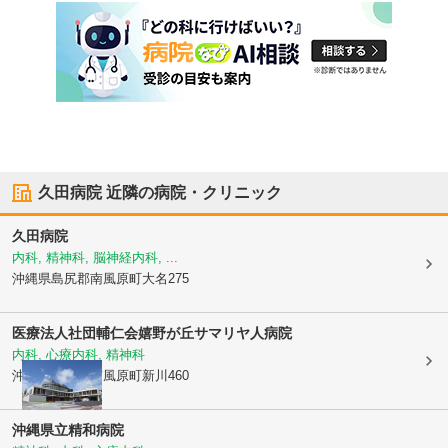
久田病院
近隣の病院・クリニック
久田病院
内科, 精神科, 脳神経内科, ...
沖縄県島尻郡南風原町
大名275
医療法人社団輔仁会
嬉野が丘サマリヤ人病院
内科, 心療内科, 精神科
沖縄県島尻郡南風原町
新川460
沖縄県立精和病院