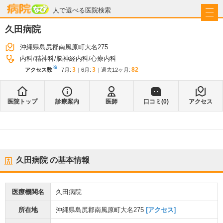
病院なび
人で選べる医院検索
久田病院
沖縄県島尻郡南風原町大名275
内科
精神科
脳神経内科
心療内科
※
3
3
82
アクセス数
7月
:
6月
:
過去12ヶ月:
医院トップ
診療案内
医師
口コミ(
0
)
アクセス
久田病院
の基本情報
医療機関名
久田病院
所在地
沖縄県島尻郡南風原町大名275
[アクセス]