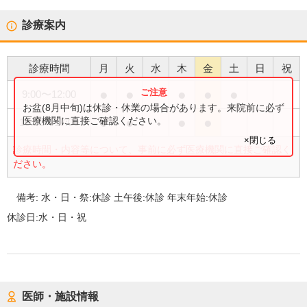
診療案内
診療時間
月
火
水
木
金
土
日
祝
●
●
●
●
●
9:00
〜
12:00
お盆(8月中旬)は休診・休業の場合があります。来院前に必ず
●
●
●
●
医療機関に直接ご確認ください。
15:00
〜
17:00
×閉じる
診療時間・内容等について、事前に必ず医療機関に直接ご確認く
ださい。
備考:
水・日・祭:休診 土午後:休診 年末年始:休診
休診日:
水・日・祝
医師・施設情報