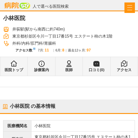
病院なび
人で選べる医院検索
小林医院
井荻駅
(駅から
南西に約740m
)
東京都杉並区今川一丁目17番15号 エステート柿の木1階
外科
内科
肛門科
胃腸科
※
11
8
97
アクセス数
7月
:
6月
:
過去12ヶ月:
医院トップ
診療案内
医師
口コミ(
0
)
アクセス
小林医院
の基本情報
医療機関名
小林医院
東京都杉並区今川一丁目17番15号 エステート柿の木1