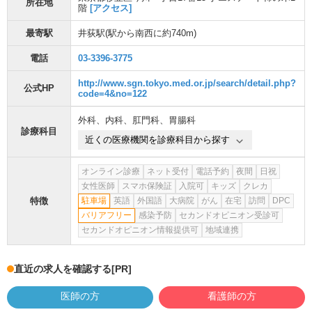
所在地
階
[アクセス]
最寄駅
井荻駅
(駅から
南西に約740m
)
電話
03-3396-3775
http://www.sgn.tokyo.med.or.jp/search/detail.php?
公式HP
code=4&no=122
外科
、
内科
、
肛門科
、
胃腸科
診療科目
近くの医療機関を診療科目から探す
オンライン診療
ネット受付
電話予約
夜間
日祝
女性医師
スマホ保険証
入院可
キッズ
クレカ
特徴
駐車場
英語
外国語
大病院
がん
在宅
訪問
DPC
バリアフリー
感染予防
セカンドオピニオン受診可
セカンドオピニオン情報提供可
地域連携
直近の求人を確認する
[PR]
医師の方
看護師の方