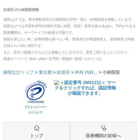
杉並区
の
小林医院
情報
病院なび では、
東京都
杉並区
の
小林医院
の
評判・求人・転職
情報を掲載しています。
病院なび では市区町村別/診療科目別に病院・医院・薬局を探せるほか、予約ができる
医療機関や、キーワードでの検索も可能です。
病院を探したい時、診療時間を調べたい時、医師求人や看護師求人、薬剤師求人情報
を知りたい時に便利です。
また、役立つ医療コラムなども掲載していますので、是非ご覧になってください。
関連キーワード:
外科 / 内科 / 肛門科 / 胃腸科 / 医院 / かかりつけ
病院なびトップ
>
東京都
>
杉並区
>
外科
内科
... >
小林医院
プライバシーマー
クについて
トップ
医療機関の皆様へ