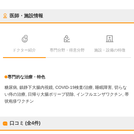
医師・施設情報
ドクター紹介
専門分野・得意分野
施設・設備の特徴
専門的な治療・特色
糖尿病
鎮静下大腸内視鏡
COVID-19検査/治療
睡眠障害
切らな
い痔の治療
日帰り大腸ポリープ切除
インフルエンザワクチン
帯
状疱疹ワクチン
口コミ (全
4
件)