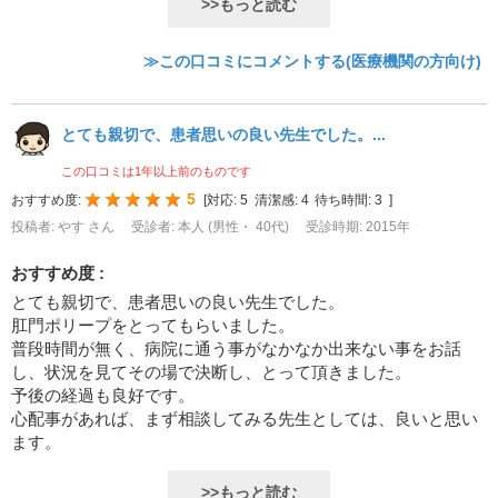
>>もっと読む
≫この口コミにコメントする(医療機関の方向け)
とても親切で、患者思いの良い先生でした。...
この口コミは1年以上前のものです
5
おすすめ度:
[
対応:
5
清潔感:
4
待ち時間:
3
]
投稿者: やす さん
受診者: 本人 (男性・ 40代)
受診時期: 2015年
おすすめ度 :
とても親切で、患者思いの良い先生でした。
肛門ポリープをとってもらいました。
普段時間が無く、病院に通う事がなかなか出来ない事をお話
し、状況を見てその場で決断し、とって頂きました。
予後の経過も良好です。
心配事があれば、まず相談してみる先生としては、良いと思い
ます。
>>もっと読む