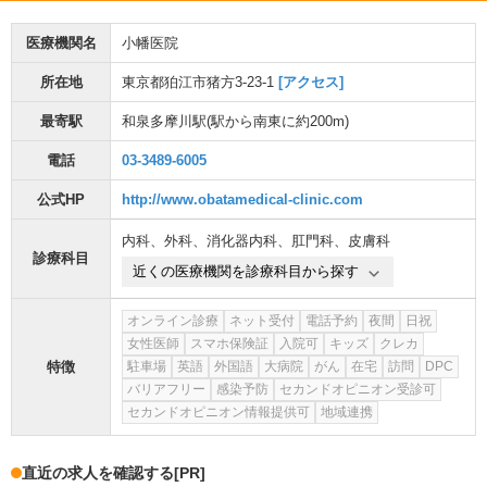
医療機関名
小幡医院
所在地
東京都狛江市猪方3-23-1
[アクセス]
最寄駅
和泉多摩川駅
(駅から
南東に約200m
)
電話
03-3489-6005
公式HP
http://www.obatamedical-clinic.com
内科
、
外科
、
消化器内科
、
肛門科
、
皮膚科
診療科目
近くの医療機関を診療科目から探す
オンライン診療
ネット受付
電話予約
夜間
日祝
女性医師
スマホ保険証
入院可
キッズ
クレカ
特徴
駐車場
英語
外国語
大病院
がん
在宅
訪問
DPC
バリアフリー
感染予防
セカンドオピニオン受診可
セカンドオピニオン情報提供可
地域連携
直近の求人を確認する
[PR]