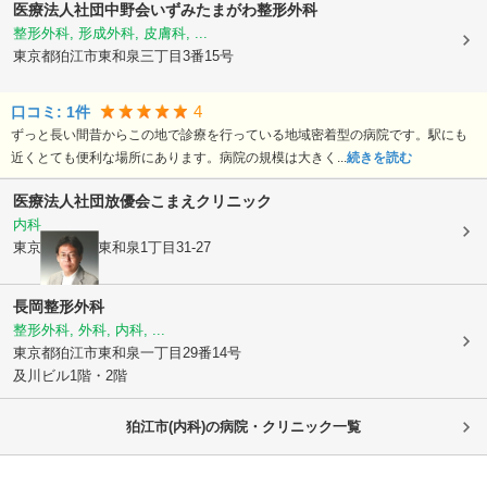
医療法人社団中野会いずみたまがわ整形外科
整形外科, 形成外科, 皮膚科, ...
東京都狛江市
東和泉三丁目3番15号
4
口コミ:
1
件
ずっと長い間昔からこの地で診療を行っている地域密着型の病院です。駅にも
近くとても便利な場所にあります。病院の規模は大きく...
続きを読む
医療法人社団放優会
こまえクリニック
内科
東京都狛江市
東和泉1丁目31-27
長岡整形外科
整形外科, 外科, 内科, ...
東京都狛江市
東和泉一丁目29番14号
及川ビル1階・2階
狛江市(内科)の病院・クリニック一覧