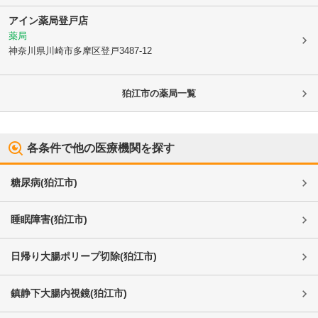
アイン薬局登戸店
薬局
神奈川県川崎市多摩区
登戸3487-12
狛江市
の薬局一覧
各条件で他の医療機関を探す
糖尿病
(
狛江市
)
睡眠障害
(
狛江市
)
日帰り大腸ポリープ切除
(
狛江市
)
鎮静下大腸内視鏡
(
狛江市
)