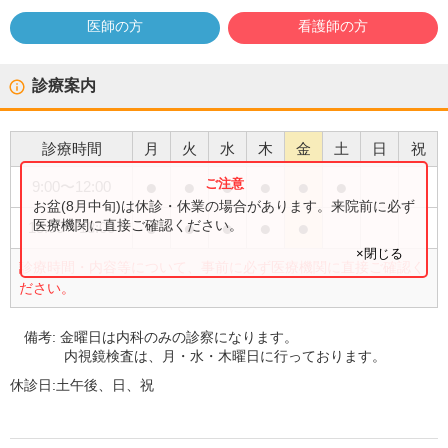
医師の方
看護師の方
診療案内
診療時間
月
火
水
木
金
土
日
祝
●
●
●
●
●
●
9:00
〜
12:00
お盆(8月中旬)は休診・休業の場合があります。来院前に必ず
●
●
●
●
●
医療機関に直接ご確認ください。
15:00
〜
18:00
×閉じる
診療時間・内容等について、事前に必ず医療機関に直接ご確認く
ださい。
備考:
金曜日は内科のみの診察になります。
内視鏡検査は、月・水・木曜日に行っております。
休診日:
土午後、日、祝