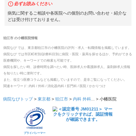
必ずお読みください
病気に関するご相談や各医院への個別のお問い合わせ・紹介な
どは受け付けておりません。
狛江市
の
小幡医院
情報
病院なび では、
東京都
狛江市
の
小幡医院
の
評判・求人・転職
情報を掲載しています。
病院なび では市区町村別/診療科目別に病院・医院・薬局を探せるほか、予約ができる
医療機関や、キーワードでの検索も可能です。
病院を探したい時、診療時間を調べたい時、医師求人や看護師求人、薬剤師求人情報
を知りたい時に便利です。
また、役立つ医療コラムなども掲載していますので、是非ご覧になってください。
関連キーワード:
内科 / 外科 / 消化器内科 / 肛門科 / 医院 / かかりつけ
病院なびトップ
>
東京都
>
狛江市
>
内科
外科
... >
小幡医院
プライバシーマー