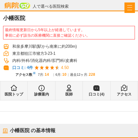
病院なび
人で選べる医院検索
小幡医院
最終情報更新日から5年以上が経過しています。
事前に必ず該当の医療機関に直接ご確認ください。
和泉多摩川駅
(駅から
南東に約200m
)
東京都狛江市猪方3-23-1
内科
外科
消化器内科
肛門科
皮膚科
口コミ:
4
件
4.50
※
14
10
228
アクセス数
7月
:
6月
:
過去12ヶ月:
医院トップ
診療案内
医師
口コミ(
4
)
アクセス
小幡医院
の基本情報