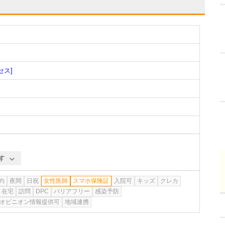
セス]
す
約
夜間
日祝
女性医師
スマホ保険証
入院可
キッズ
クレカ
在宅
訪問
DPC
バリアフリー
感染予防
オピニオン情報提供可
地域連携