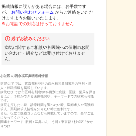
掲載情報に誤りがある場合には、お手数です
が、
お問い合わせフォーム
からご連絡をいただ
けますようお願いいたします。
※お電話での対応は行っておりません
必ずお読みください
病気に関するご相談や各医院への個別のお問
い合わせ・紹介などは受け付けておりませ
ん。
杉並区
の
西永福耳鼻咽喉科
情報
病院なび では、
東京都
杉並区
の
西永福耳鼻咽喉科
の
評判・求
人・転職
情報を掲載しています。
病院なび では市区町村別/診療科目別に病院・医院・薬局を探せ
るほか、予約ができる医療機関や、キーワードでの検索も可能
です。
病院を探したい時、診療時間を調べたい時、医師求人や看護師
求人、薬剤師求人情報を知りたい時に便利です。
また、役立つ医療コラムなども掲載していますので、是非ご覧
になってください。
関連キーワード:
眼科 / 耳鼻いんこう科 / 東京都 / 杉並区 / かか
りつけ