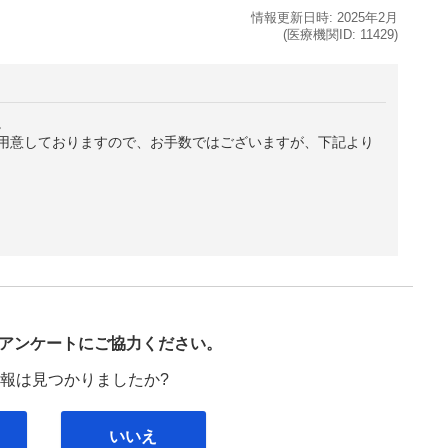
情報更新日時:
2025年
2月
(医療機関ID:
11429
)
。
用意しておりますので、お手数ではございますが、下記より
び
アンケートにご協力ください。
報は見つかりましたか?
いいえ