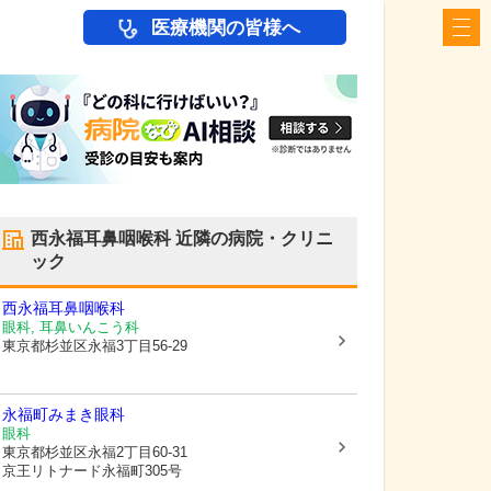
医療機関の皆様へ
西永福耳鼻咽喉科
近隣の病院・クリニ
ック
西永福耳鼻咽喉科
眼科, 耳鼻いんこう科
東京都杉並区
永福3丁目56-29
永福町みまき眼科
眼科
東京都杉並区
永福2丁目60-31
京王リトナード永福町305号