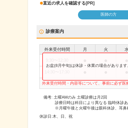
直近の求人を確認する
[PR]
医師の方
診療案内
外来受付時間
月
火
●
●
9:30
〜
12:30
お盆(8月中旬)は休診・休業の場合がありま
●
●
14:30
〜
17:30
外来受付時間・内容等について、事前に必ず医
備考:
土曜AMのみ 土曜診療は月2回
診療日時は科目により異なる 臨時休診
※月曜午後と火曜午後は眼科休診、耳鼻
休診日:
木、日、祝