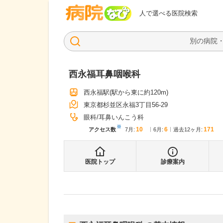
病院なび
人で選べる医院検索
西永福耳鼻咽喉科
西永福駅
(駅から
東に約120m
)
東京都杉並区永福3丁目56-29
眼科
耳鼻いんこう科
※
10
6
171
アクセス数
7月
:
6月
:
過去12ヶ月:
医院トップ
診療案内