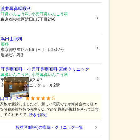
荒井耳鼻咽喉科
耳鼻いんこう科, 小児耳鼻いんこう科
東京都杉並区
浜田山3丁目24-8
浜田山眼科
眼科
東京都杉並区
浜田山三丁目31番7号
近藤ビル2階
耳鼻咽喉科・小児耳鼻咽喉科 宮崎クリニック
耳鼻いんこう科, 小児耳鼻いんこう科
東京都杉並区
和泉3-4-7
永福町駅前クリニックモール2階
5
口コミ:
2
件
家族が受診しましたが、新しい病院ですが海外含めて様々
な診察経験を持つ先生がCT含めて最新の機材を使って診察
してくれるので...
続きを読む
杉並区(眼科)の病院・クリニック一覧