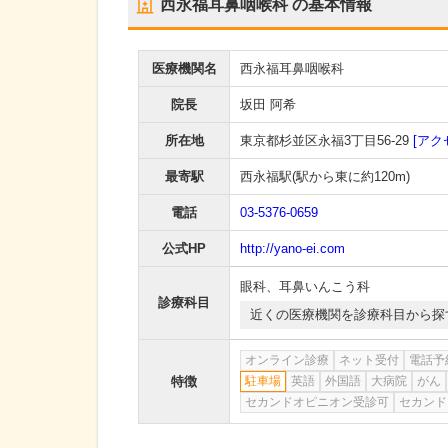
西永福耳鼻咽喉科
の基本情報
医療機関名
西永福耳鼻咽喉科
院長
坂田 阿希
所在地
東京都杉並区永福3丁目56-29
[アク
最寄駅
西永福駅
(駅から
東に約120m
)
電話
03-5376-0659
公式HP
http://yano-ei.com
眼科
、
耳鼻いんこう科
診療科目
近くの医療機関を診療科目から探
オンライン診療
ネット受付
電話予
特徴
駐車場
英語
外国語
大病院
がん
セカンドオピニオン受診可
セカンド