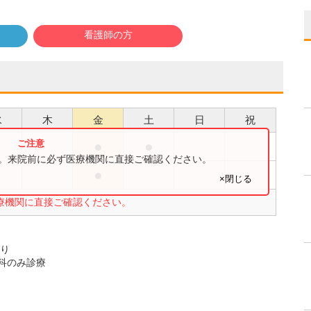
看護師の方
水
木
金
土
日
祝
●
●
●
す。来院前に必ず医療機関に直接ご確認ください。
●
●
×閉じる
療機関に直接ご確認ください。
あり
科のみ診療