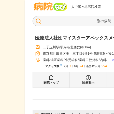
病院なび
人で選べる医院検索
医療法人社団マイスターアペックスメ
二子玉川駅
(駅から
北西に約80m
)
東京都世田谷区玉川三丁目6番1号 第6明友ビル
歯科
矯正歯科
小児歯科
歯科口腔外科
内科
...
※
3
24
554
アクセス数
7月
:
6月
:
過去12ヶ月:
医院トップ
診療案内