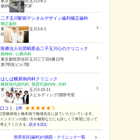
東京都世田谷区
玉川3-6-1
第6明友ビル2F3F
二子玉川駅前デンタルデザイン歯列矯正歯科
矯正歯科
東京都世田谷区
玉川3-6-1
6階
医療法人社団昭星会二子玉川心のクリニック
精神科, 心療内科
東京都世田谷区
玉川三丁目6番12号
第7明友ビル7階
はしば糖尿病内科クリニック
糖尿病代謝内科, 脂質代謝内科, 内科
東京都世田谷区
玉川3-10-11
ジ・エイペックスビルディング2階B号室
5
口コミ:
1
件
1型糖尿病と橋本病で橋場先生に診ていただいています。
インスリンの使い方や種類などにも詳しくて希望に沿って
考えてくださる...
続きを読む
世田谷区(歯科)の病院・クリニック一覧