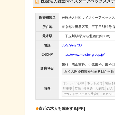
医療法人社団マイスターアペックスメデ
医療機関名
医療法人社団マイスターアペックス
所在地
東京都世田谷区玉川三丁目6番1号 
最寄駅
二子玉川駅
(駅から
北西に約80m
)
電話
03-5797-2730
公式HP
https://www.meister-group.jp/
歯科
、
矯正歯科
、
小児歯科
、
歯科口
診療科目
近くの医療機関を診療科目から探
オンライン診療
ネット受付
電話予
特徴
駐車場
英語
外国語
大病院
がん
セカンドオピニオン受診可
セカンド
直近の求人を確認する
[PR]