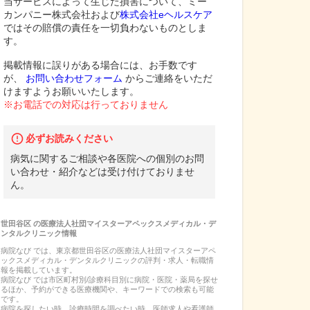
当サービスによって生じた損害について、ミー
カンパニー株式会社および
株式会社eヘルスケア
ではその賠償の責任を一切負わないものとしま
す。
掲載情報に誤りがある場合には、お手数です
が、
お問い合わせフォーム
からご連絡をいただ
けますようお願いいたします。
※お電話での対応は行っておりません
必ずお読みください
病気に関するご相談や各医院への個別のお問
い合わせ・紹介などは受け付けておりませ
ん。
世田谷区
の
医療法人社団マイスターアペックスメディカル・デ
ンタルクリニック
情報
病院なび では、
東京都
世田谷区
の
医療法人社団マイスターアペ
ックスメディカル・デンタルクリニック
の
評判・求人・転職
情
報を掲載しています。
病院なび では市区町村別/診療科目別に病院・医院・薬局を探せ
るほか、予約ができる医療機関や、キーワードでの検索も可能
です。
病院を探したい時、診療時間を調べたい時、医師求人や看護師