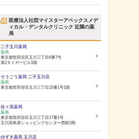
医療法人社団マイスターアペックスメデ
ィカル・デンタルクリニック
近隣の薬
局
二子玉川薬局
薬局
東京都世田谷区
玉川三丁目6番7号
第2タイガービル1階
そうごう薬局 二子玉川店
薬局
東京都世田谷区
玉川三丁目15番1号1階
佐々浪薬局
薬局
東京都世田谷区
玉川三丁目17番1号
玉川高島屋ショッピングセンター西館1階
ゆずき薬局 玉川店