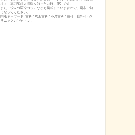
求人、薬剤師求人情報を知りたい時に便利です。
また、役立つ医療コラムなども掲載していますので、是非ご覧
になってください。
関連キーワード:
歯科 / 矯正歯科 / 小児歯科 / 歯科口腔外科 / ク
リニック / かかりつけ