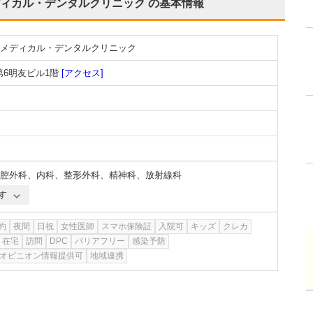
ィカル・デンタルクリニック
の基本情報
メディカル・デンタルクリニック
第6明友ビル1階
[アクセス]
腔外科
、
内科
、
整形外科
、
精神科
、
放射線科
す
約
夜間
日祝
女性医師
スマホ保険証
入院可
キッズ
クレカ
在宅
訪問
DPC
バリアフリー
感染予防
オピニオン情報提供可
地域連携