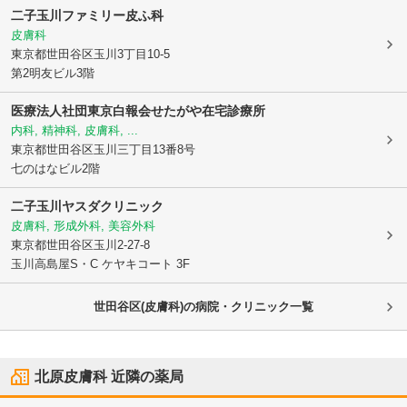
二子玉川ファミリー皮ふ科
皮膚科
東京都世田谷区
玉川3丁目10-5
第2明友ビル3階
医療法人社団東京白報会せたがや在宅診療所
内科, 精神科, 皮膚科, ...
東京都世田谷区
玉川三丁目13番8号
七のはなビル2階
二子玉川ヤスダクリニック
皮膚科, 形成外科, 美容外科
東京都世田谷区
玉川2-27-8
玉川高島屋S・C ケヤキコート 3F
世田谷区(皮膚科)の病院・クリニック一覧
北原皮膚科
近隣の薬局