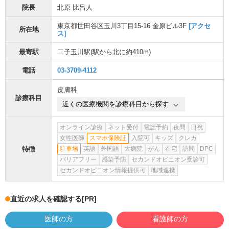
院長
北原 比呂人
東京都世田谷区玉川3丁目15-16 金原ビル3F
[アクセ
所在地
ス]
最寄駅
二子玉川駅
(駅から
北に約410m
)
電話
03-3709-4112
皮膚科
診療科目
近くの医療機関を診療科目から探す
オンライン診療
ネット受付
電話予約
夜間
日祝
女性医師
スマホ保険証
入院可
キッズ
クレカ
特徴
駐車場
英語
外国語
大病院
がん
在宅
訪問
DPC
バリアフリー
感染予防
セカンドオピニオン受診可
セカンドオピニオン情報提供可
地域連携
直近の求人を確認する
[PR]
医師の方
看護師の方