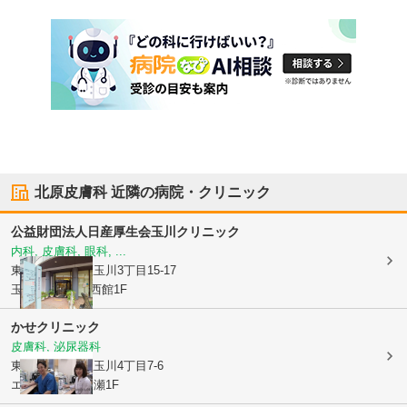
北原皮膚科
近隣の病院・クリニック
公益財団法人日産厚生会
玉川クリニック
内科, 皮膚科, 眼科, ...
東京都世田谷区
玉川3丁目15-17
玉川高島屋S.C西館1F
かせクリニック
皮膚科, 泌尿器科
東京都世田谷区
玉川4丁目7-6
エスポワール加瀬1F