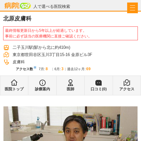
病院なび
人で選べる医院検索
北原皮膚科
最終情報更新日から5年以上が経過しています。
事前に必ず該当の医療機関に直接ご確認ください。
二子玉川駅
(駅から
北に約410m
)
東京都世田谷区玉川3丁目15-16 金原ビル3F
皮膚科
※
8
3
69
アクセス数
7月
:
6月
:
過去12ヶ月:
医院トップ
診療案内
医師
口コミ(
0
)
アクセス