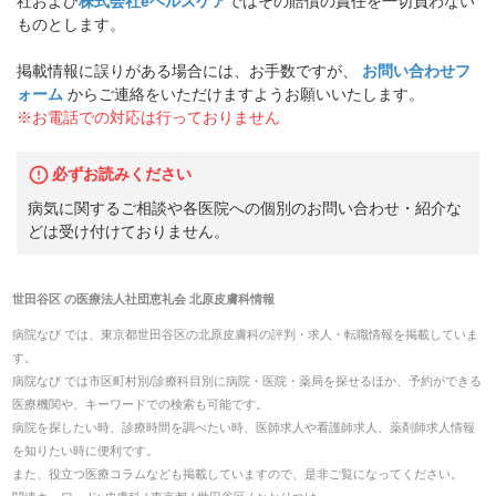
社および
株式会社eヘルスケア
ではその賠償の責任を一切負わない
ものとします。
掲載情報に誤りがある場合には、お手数ですが、
お問い合わせフ
ォーム
からご連絡をいただけますようお願いいたします。
※お電話での対応は行っておりません
必ずお読みください
病気に関するご相談や各医院への個別のお問い合わせ・紹介な
どは受け付けておりません。
世田谷区
の
医療法人社団恵礼会 北原皮膚科
情報
病院なび では、
東京都
世田谷区
の
北原皮膚科
の
評判・求人・転職
情報を掲載していま
す。
病院なび では市区町村別/診療科目別に病院・医院・薬局を探せるほか、予約ができる
医療機関や、キーワードでの検索も可能です。
病院を探したい時、診療時間を調べたい時、医師求人や看護師求人、薬剤師求人情報
を知りたい時に便利です。
また、役立つ医療コラムなども掲載していますので、是非ご覧になってください。