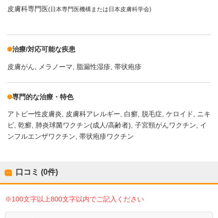
皮膚科専門医
(日本専門医機構または日本皮膚科学会)
治療/対応可能な疾患
皮膚がん
メラノーマ
脂漏性湿疹
帯状疱疹
専門的な治療・特色
アトピー性皮膚炎
皮膚科アレルギー
白癬
脱毛症
ケロイド
ニキ
ビ
乾癬
肺炎球菌ワクチン(成人/高齢者)
子宮頸がんワクチン
イ
ンフルエンザワクチン
帯状疱疹ワクチン
口コミ (0件)
※100文字以上800文字以内でご記入ください