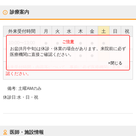
診療案内
外来受付時間
月
火
水
木
金
土
日
祝
●
●
●
●
●
10:00
〜
13:00
お盆(8月中旬)は休診・休業の場合があります。来院前に必ず
●
●
●
●
医療機関に直接ご確認ください。
15:00
〜
19:00
×閉じる
外来受付時間・内容等について、事前に必ず医療機関に直接ご確
認ください。
備考:
土曜AMのみ
休診日:
水・日・祝
医師・施設情報