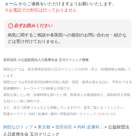
ォーム
からご連絡をいただけますようお願いいたします。
※お電話での対応は行っておりません
必ずお読みください
病気に関するご相談や各医院への個別のお問い合わせ・紹介な
どは受け付けておりません。
世田谷区
の
公益財団法人日産厚生会 玉川クリニック
情報
病院なび では、
東京都
世田谷区
の
玉川クリニック
の
評判・求人・転職
情報を掲載して
います。
病院なび では市区町村別/診療科目別に病院・医院・薬局を探せるほか、予約ができる
医療機関や、キーワードでの検索も可能です。
病院を探したい時、診療時間を調べたい時、医師求人や看護師求人、薬剤師求人情報
を知りたい時に便利です。
また、役立つ医療コラムなども掲載していますので、是非ご覧になってください。
関連キーワード:
内科 / 皮膚科 / 眼科 / 呼吸器内科 / クリニック / かかりつけ
病院なびトップ
>
東京都
>
世田谷区
>
内科
皮膚科
... >
公益財団法
人日産厚生会 玉川クリニック