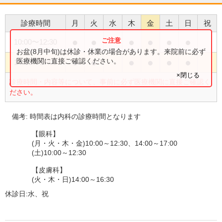
診療時間
月
火
水
木
金
土
日
祝
●
●
●
●
●
●
10:00
〜
12:30
お盆(8月中旬)は休診・休業の場合があります。来院前に必ず
●
●
●
●
●
●
医療機関に直接ご確認ください。
14:00
〜
17:00
×閉じる
診療時間・内容等について、事前に必ず医療機関に直接ご確認く
ださい。
備考:
時間表は内科の診療時間となります
【眼科】
(月・火・木・金)10:00～12:30、14:00～17:00
(土)10:00～12:30
【皮膚科】
(火・木・日)14:00～16:30
休診日:
水、祝