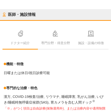
医師・施設情報
ドクター紹介
専門分野・得意分野
施設・設備の特徴
機能・特徴
日曜または休日/祝日診療可能
専門的な治療・特色
漢方
COVID-19検査/治療
リウマチ
睡眠障害
乳がん治療
いび
※
き/睡眠時無呼吸症候群(SAS)
胃カメラを含む人間ドック
「※」がつく項目は自由診療(保険適用外)、または治療内容や適用制限