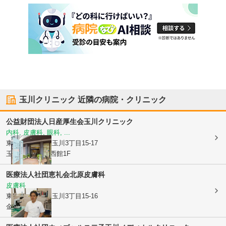
玉川クリニック
近隣の病院・クリニック
公益財団法人日産厚生会
玉川クリニック
内科, 皮膚科, 眼科, ...
東京都世田谷区
玉川3丁目15-17
玉川高島屋S.C西館1F
医療法人社団恵礼会
北原皮膚科
皮膚科
東京都世田谷区
玉川3丁目15-16
金原ビル3F