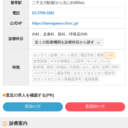
最寄駅
二子玉川駅
(駅から
北に約400m
)
電話
03-3709-3281
公式HP
https://tamagawa-clinic.jp/
内科
、
皮膚科
、
眼科
、
呼吸器内科
診療科目
近くの医療機関を診療科目から探す
オンライン診療
ネット受付
電話予約
夜間
日祝
女性医師
スマホ保険証
入院可
キッズ
クレカ
特徴
駐車場
英語
外国語
大病院
がん
在宅
訪問
DPC
バリアフリー
感染予防
セカンドオピニオン受診可
セカンドオピニオン情報提供可
地域連携
直近の求人を確認する
[PR]
医師の方
看護師の方
診療案内