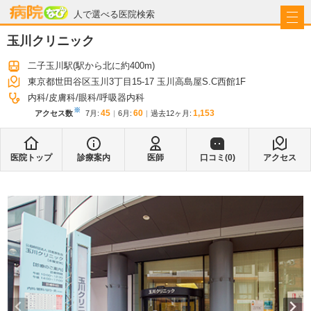
病院なび
人で選べる医院検索
玉川クリニック
二子玉川駅
(駅から
北に約400m
)
東京都世田谷区玉川3丁目15-17 玉川高島屋S.C西館1F
内科
皮膚科
眼科
呼吸器内科
※
45
60
1,153
アクセス数
7月
:
6月
:
過去12ヶ月:
医院トップ
診療案内
医師
口コミ(
0
)
アクセス