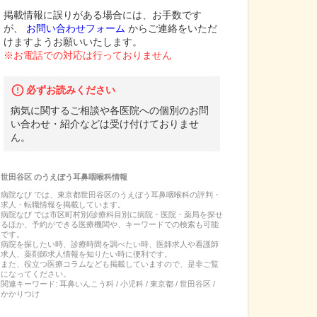
掲載情報に誤りがある場合には、お手数です
が、
お問い合わせフォーム
からご連絡をいただ
けますようお願いいたします。
※お電話での対応は行っておりません
必ずお読みください
病気に関するご相談や各医院への個別のお問
い合わせ・紹介などは受け付けておりませ
ん。
世田谷区
の
うえぼう耳鼻咽喉科
情報
病院なび では、
東京都
世田谷区
の
うえぼう耳鼻咽喉科
の
評判・
求人・転職
情報を掲載しています。
病院なび では市区町村別/診療科目別に病院・医院・薬局を探せ
るほか、予約ができる医療機関や、キーワードでの検索も可能
です。
病院を探したい時、診療時間を調べたい時、医師求人や看護師
求人、薬剤師求人情報を知りたい時に便利です。
また、役立つ医療コラムなども掲載していますので、是非ご覧
になってください。
関連キーワード:
耳鼻いんこう科 / 小児科 / 東京都 / 世田谷区 /
かかりつけ