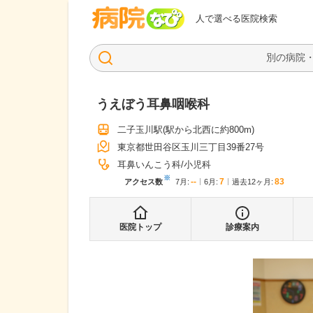
病院なび
人で選べる医院検索
うえぼう耳鼻咽喉科
二子玉川駅
(駅から
北西に約800m
)
東京都世田谷区玉川三丁目39番27号
耳鼻いんこう科
小児科
※
--
7
83
アクセス数
7月
:
6月
:
過去12ヶ月:
医院トップ
診療案内