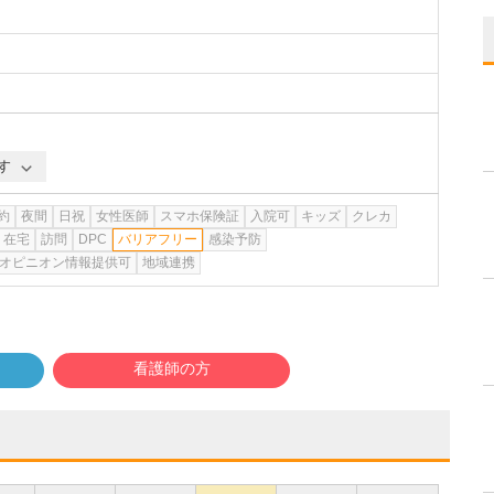
す
約
夜間
日祝
女性医師
スマホ保険証
入院可
キッズ
クレカ
在宅
訪問
DPC
バリアフリー
感染予防
オピニオン情報提供可
地域連携
看護師の方