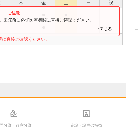
水
木
金
土
日
祝
●
●
●
す。来院前に必ず医療機関に直接ご確認ください。
●
●
×閉じる
関に直接ご確認ください。
門分野・得意分野
施設・設備の特徴