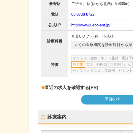
最寄駅
二子玉川駅
(駅から
北西に約800m
)
電話
03-3708-8722
公式HP
http://www.uebo-ent.jp/
耳鼻いんこう科
、
小児科
診療科目
近くの医療機関を診療科目から探
オンライン診療
ネット受付
電話予
特徴
駐車場
英語
外国語
大病院
がん
セカンドオピニオン受診可
セカンド
直近の求人を確認する
[PR]
医師の方
診療案内