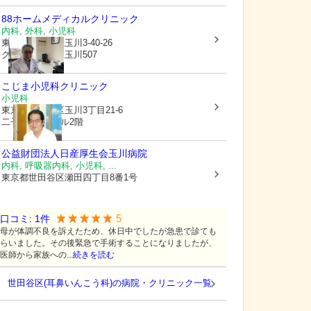
88ホームメディカルクリニック
内科, 外科, 小児科
東京都世田谷区
玉川3-40-26
グレイスコート玉川507
こじま小児科クリニック
小児科
東京都世田谷区
玉川3丁目21-6
二子玉川第1ビル2階
公益財団法人日産厚生会玉川病院
内科, 呼吸器内科, 小児科, ...
東京都世田谷区
瀬田四丁目8番1号
5
口コミ:
1
件
母が体調不良を訴えたため、休日中でしたが急患で診ても
らいました。その後緊急で手術することになりましたが、
医師から家族への...
続きを読む
世田谷区(耳鼻いんこう科)の病院・クリニック一覧