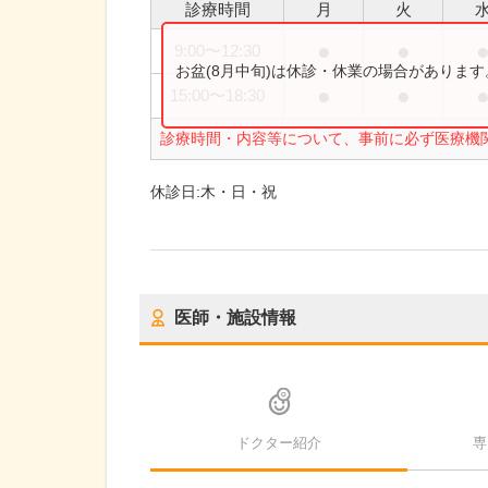
診療時間
月
火
●
●
9:00
〜
12:30
お盆(8月中旬)は休診・休業の場合がありま
●
●
15:00
〜
18:30
診療時間・内容等について、事前に必ず医療機
休診日:
木・日・祝
医師・施設情報
ドクター紹介
専