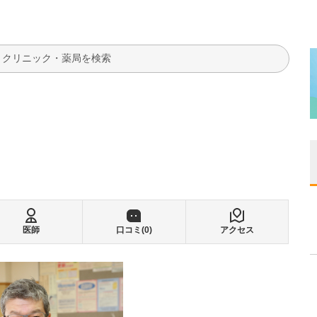
検索
医師
口コミ(
0
)
アクセス