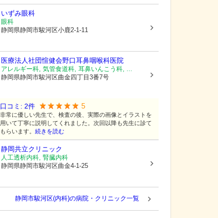
いずみ眼科
眼科
静岡県静岡市駿河区
小鹿2-1-11
医療法人社団愃健会
野口耳鼻咽喉科医院
アレルギー科, 気管食道科, 耳鼻いんこう科, ...
静岡県静岡市駿河区
曲金四丁目3番7号
5
口コミ:
2
件
非常に優しい先生で、検査の後、実際の画像とイラストを
用いて丁寧に説明してくれました。次回以降も先生に診て
もらいます。
続きを読む
静岡共立クリニック
人工透析内科, 腎臓内科
静岡県静岡市駿河区
曲金4-1-25
静岡市駿河区(内科)の病院・クリニック一覧