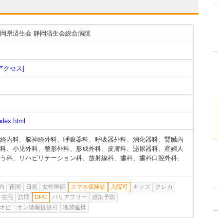
岡県済生会 静岡済生会総合病院
アクセス]
index.html
経内科
、
脳神経外科
、
呼吸器科
、
呼吸器外科
、
消化器科
、
腎臓内
科
、
小児外科
、
整形外科
、
形成外科
、
皮膚科
、
泌尿器科
、
産婦人
う科
、
リハビリテーション科
、
放射線科
、
歯科
、
歯科口腔外科
、
約
夜間
日祝
女性医師
スマホ保険証
入院可
キッズ
クレカ
在宅
訪問
DPC
バリアフリー
感染予防
オピニオン情報提供可
地域連携