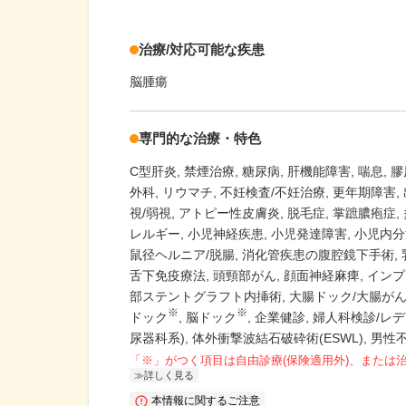
治療/対応可能な疾患
脳腫瘍
専門的な治療・特色
C型肝炎
禁煙治療
糖尿病
肝機能障害
喘息
膠
外科
リウマチ
不妊検査/不妊治療
更年期障害
視/弱視
アトピー性皮膚炎
脱毛症
掌蹠膿疱症
レルギー
小児神経疾患
小児発達障害
小児内分
鼠径ヘルニア/脱腸
消化管疾患の腹腔鏡下手術
舌下免疫療法
頭頸部がん
顔面神経麻痺
インプ
部ステントグラフト内挿術
大腸ドック/大腸が
※
※
ドック
脳ドック
企業健診
婦人科検診/レ
尿器科系)
体外衝撃波結石破砕術(ESWL)
男性
「※」がつく項目は自由診療(保険適用外)、または
詳しく見る
本情報に関するご注意