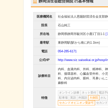
静岡済生会総合病院
の基本情報
医療機関名
社会福祉法人恩賜財団済生会支部静
院長
石山純三
所在地
静岡県静岡市駿河区小鹿1丁目1-1
[
最寄駅
東静岡駅
(駅から
南に約1.1km
)
電話
054-285-6171
公式HP
http://www.siz.saiseikai.or.jp/hosp/
内科
、
血液内科
、
外科
、
精神科
、
神
科
、
循環器科
、
心臓血管外科
、
小児
診療科目
科
、
内分泌内科
、
眼科
、
耳鼻いんこ
麻酔科
オンライン診療
ネット受付
電話予
特徴
駐車場
英語
外国語
大病院
がん
セカンドオピニオン受診可
セカンド