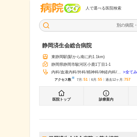
病院なび
人で選べる医院検索
静岡済生会総合病院
東静岡駅
(駅から
南に約1.1km
)
静岡県静岡市駿河区小鹿1丁目1-1
全て
内科
血液内科
外科
精神科
神経内科
...
※
51
55
757
アクセス数
7月
:
6月
:
過去12ヶ月:
医院トップ
診療案内