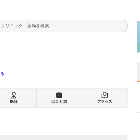
検索
みる
医師
口コミ(
0
)
アクセス