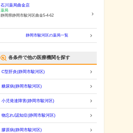
石川薬局曲金店
薬局
静岡県静岡市駿河区
曲金5-4-62
静岡市駿河区
の薬局一覧
各条件で他の医療機関を探す
C型肝炎
(
静岡市駿河区
)
糖尿病
(
静岡市駿河区
)
小児発達障害
(
静岡市駿河区
)
物忘れ/認知症
(
静岡市駿河区
)
膠原病
(
静岡市駿河区
)