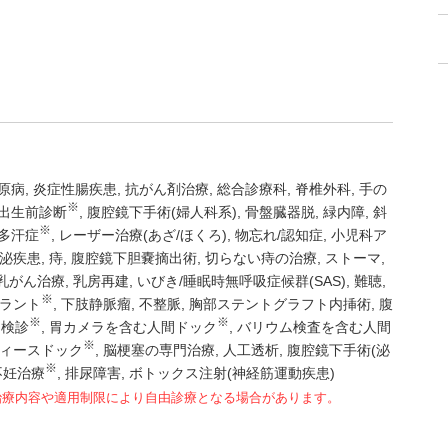
原病
炎症性腸疾患
抗がん剤治療
総合診療科
脊椎外科
手の
※
出生前診断
腹腔鏡下手術(婦人科系)
骨盤臓器脱
緑内障
斜
※
多汗症
レーザー治療(あざ/ほくろ)
物忘れ/認知症
小児科ア
泌疾患
痔
腹腔鏡下胆嚢摘出術
切らない痔の治療
ストーマ
乳がん治療
乳房再建
いびき/睡眠時無呼吸症候群(SAS)
難聴
※
ラント
下肢静脈瘤
不整脈
胸部ステントグラフト内挿術
腹
※
※
ん検診
胃カメラを含む人間ドック
バリウム検査を含む人間
※
ディースドック
脳梗塞の専門治療
人工透析
腹腔鏡下手術(泌
※
不妊治療
排尿障害
ボトックス注射(神経筋運動疾患)
治療内容や適用制限により自由診療となる場合があります。