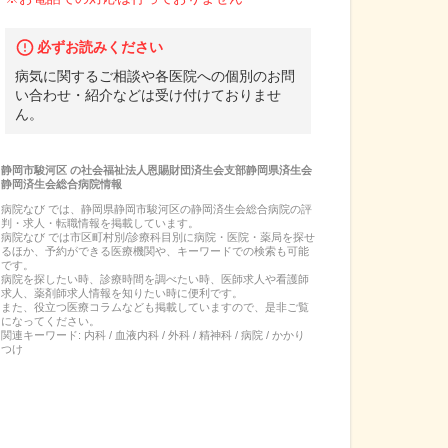
必ずお読みください
病気に関するご相談や各医院への個別のお問
い合わせ・紹介などは受け付けておりませ
ん。
静岡市駿河区
の
社会福祉法人恩賜財団済生会支部静岡県済生会
静岡済生会総合病院
情報
病院なび では、
静岡県
静岡市駿河区
の
静岡済生会総合病院
の
評
判・求人・転職
情報を掲載しています。
病院なび では市区町村別/診療科目別に病院・医院・薬局を探せ
るほか、予約ができる医療機関や、キーワードでの検索も可能
です。
病院を探したい時、診療時間を調べたい時、医師求人や看護師
求人、薬剤師求人情報を知りたい時に便利です。
また、役立つ医療コラムなども掲載していますので、是非ご覧
になってください。
関連キーワード:
内科 / 血液内科 / 外科 / 精神科 / 病院 / かかり
つけ