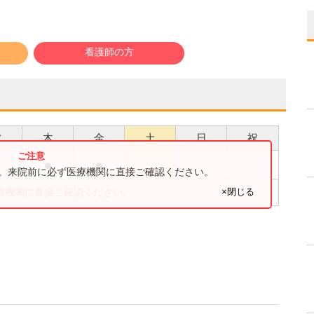
看護師の方
水
木
金
土
日
祝
●
●
●
す。来院前に必ず医療機関に直接ご確認ください。
×閉じる
療機関に直接ご確認ください。