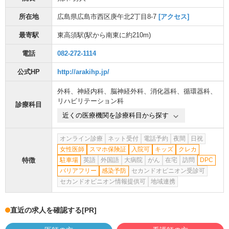
所在地
広島県広島市西区庚午北2丁目8-7
[アクセス]
最寄駅
東高須駅
(駅から
南東に約210m
)
電話
082-272-1114
公式HP
http://arakihp.jp/
外科
、
神経内科
、
脳神経外科
、
消化器科
、
循環器科
、
リハビリテーション科
診療科目
近くの医療機関を診療科目から探す
オンライン診療
ネット受付
電話予約
夜間
日祝
女性医師
スマホ保険証
入院可
キッズ
クレカ
特徴
駐車場
英語
外国語
大病院
がん
在宅
訪問
DPC
バリアフリー
感染予防
セカンドオピニオン受診可
セカンドオピニオン情報提供可
地域連携
直近の求人を確認する
[PR]