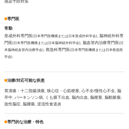
感染予防対策
専門医
常勤
形成外科専門医
脳神経外科専
(日本専門医機構または日本形成外科学会)
門医
脳血管内治療専門医
(日本専門医機構または日本脳神経外科学会)
(日
救急科専門医
本脳神経血管内治療学会)
(日本専門医機構または日本救急医
学会)
治療/対応可能な疾患
胃潰瘍・十二指腸潰瘍
狭心症・心筋梗塞
心不全/慢性心不全
脳
卒中
パーキンソン病
くも膜下出血
脳内出血
脳梗塞
脳動脈瘤
急性脳症
脳腫瘍
逆流性食道炎
専門的な治療・特色