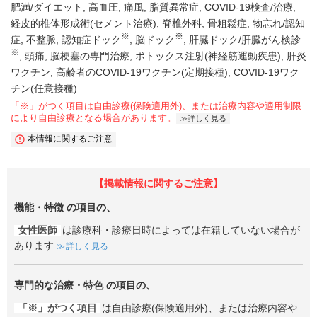
肥満/ダイエット
高血圧
痛風
脂質異常症
COVID-19検査/治療
経皮的椎体形成術(セメント治療)
脊椎外科
骨粗鬆症
物忘れ/認知
※
※
症
不整脈
認知症ドック
脳ドック
肝臓ドック/肝臓がん検診
※
頭痛
脳梗塞の専門治療
ボトックス注射(神経筋運動疾患)
肝炎
ワクチン
高齢者のCOVID-19ワクチン(定期接種)
COVID-19ワク
チン(任意接種)
「※」がつく項目は自由診療(保険適用外)、または治療内容や適用制限
により自由診療となる場合があります。
詳しく見る
本情報に関するご注意
【掲載情報に関するご注意】
機能・特徴
の項目の、
女性医師
は診療科・診療日時によっては在籍していない場合が
あります
詳しく見る
専門的な治療・特色
の項目の、
「※」がつく項目
は自由診療(保険適用外)、または治療内容や