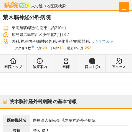
病院なび
人で選べる医院検索
荒木脳神経外科病院
東高須駅
(駅から
南東に約210m
)
広島県広島市西区庚午北2丁目8-7
全てみる
外科
神経内科
脳神経外科
消化器科
循環器科
...
※
20
18
257
アクセス数
7月
:
6月
:
過去12ヶ月:
医院トップ
診療案内
医師
口コミ(
0
)
アクセス
荒木脳神経外科病院
の基本情報
医療機関名
医療法人光臨会 荒木脳神経外科病院
院長
荒木 勇人