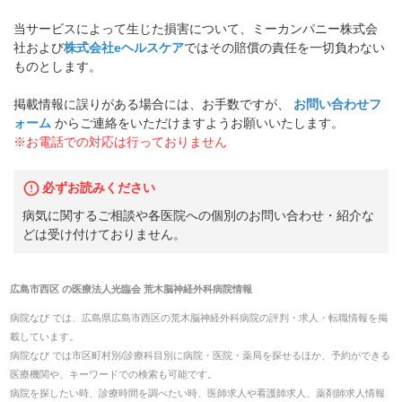
当サービスによって生じた損害について、ミーカンパニー株式会
社および
株式会社eヘルスケア
ではその賠償の責任を一切負わない
ものとします。
掲載情報に誤りがある場合には、お手数ですが、
お問い合わせフ
ォーム
からご連絡をいただけますようお願いいたします。
※お電話での対応は行っておりません
必ずお読みください
病気に関するご相談や各医院への個別のお問い合わせ・紹介な
どは受け付けておりません。
広島市西区
の
医療法人光臨会 荒木脳神経外科病院
情報
病院なび では、
広島県
広島市西区
の
荒木脳神経外科病院
の
評判・求人・転職
情報を掲
載しています。
病院なび では市区町村別/診療科目別に病院・医院・薬局を探せるほか、予約ができる
医療機関や、キーワードでの検索も可能です。
病院を探したい時、診療時間を調べたい時、医師求人や看護師求人、薬剤師求人情報