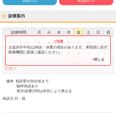
医師の方
看護師の方
診療案内
診療時間
月
火
水
木
金
土
日
祝
●
●
●
●
●
●
9:00
〜
12:00
お盆(8月中旬)は休診・休業の場合があります。来院前に必ず
●
●
●
●
●
●
医療機関に直接ご確認ください。
15:00
〜
18:00
×閉じる
診療時間・内容等について、事前に必ず医療機関に直接ご確認く
ださい。
備考:
初診受付30分前まで
臨時休診あり
受付/診療日時は科目により異なる
休診日:
日・祝