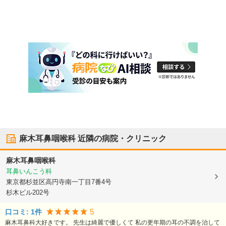
麻木耳鼻咽喉科
近隣の病院・クリニック
麻木耳鼻咽喉科
耳鼻いんこう科
東京都杉並区
高円寺南一丁目7番4号
杉木ビル202号
5
口コミ:
1
件
麻木耳鼻科大好きです。 先生は綺麗で優しくて 私の更年期の耳の不調を治して