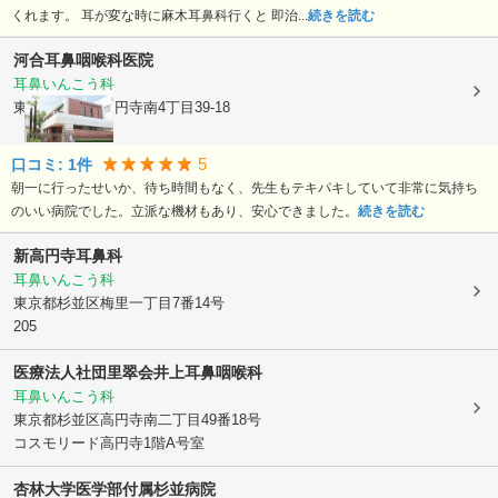
くれます。 耳が変な時に麻木耳鼻科行くと 即治...
続きを読む
河合耳鼻咽喉科医院
耳鼻いんこう科
東京都杉並区
高円寺南4丁目39-18
5
口コミ:
1
件
朝一に行ったせいか、待ち時間もなく、先生もテキパキしていて非常に気持ち
のいい病院でした。立派な機材もあり、安心できました。
続きを読む
新高円寺耳鼻科
耳鼻いんこう科
東京都杉並区
梅里一丁目7番14号
205
医療法人社団里翠会井上耳鼻咽喉科
耳鼻いんこう科
東京都杉並区
高円寺南二丁目49番18号
コスモリード高円寺1階A号室
杏林大学医学部付属杉並病院