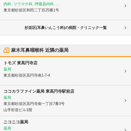
内科, リウマチ科, 呼吸器内科, ...
東京都杉並区
和田二丁目25番1号
杉並区(耳鼻いんこう科)の病院・クリニック一覧
麻木耳鼻咽喉科
近隣の薬局
トモズ 東高円寺店
薬局
東京都杉並区
高円寺南1-7-4
ココカラファイン薬局 東高円寺駅前店
薬局
東京都杉並区
高円寺南一丁目7番3号
山手杉並ビル1階
ニコニコ薬局
薬局