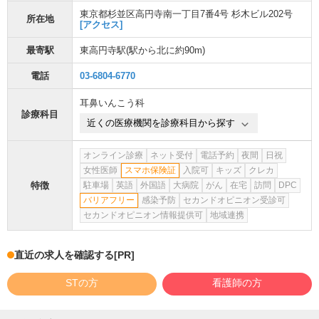
東京都杉並区高円寺南一丁目7番4号 杉木ビル202号
所在地
[アクセス]
最寄駅
東高円寺駅
(駅から
北に約90m
)
電話
03-6804-6770
耳鼻いんこう科
診療科目
近くの医療機関を診療科目から探す
オンライン診療
ネット受付
電話予約
夜間
日祝
女性医師
スマホ保険証
入院可
キッズ
クレカ
特徴
駐車場
英語
外国語
大病院
がん
在宅
訪問
DPC
バリアフリー
感染予防
セカンドオピニオン受診可
セカンドオピニオン情報提供可
地域連携
直近の求人を確認する
[PR]
STの方
看護師の方