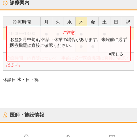
診療案内
診療時間
月
火
水
木
金
土
日
祝
●
●
●
●
10:00
〜
13:00
お盆(8月中旬)は休診・休業の場合があります。来院前に必ず
●
●
●
●
医療機関に直接ご確認ください。
15:30
〜
18:30
×閉じる
診療時間・内容等について、事前に必ず医療機関に直接ご確認く
ださい。
休診日:
水・日・祝
医師・施設情報