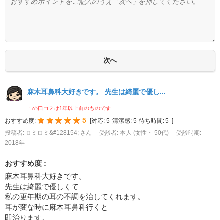
麻木耳鼻科大好きです。 先生は綺麗で優し...
この口コミは1年以上前のものです
5
おすすめ度:
[
対応:
5
清潔感:
5
待ち時間:
5
]
投稿者: ロミロミ&#128154; さん
受診者: 本人 (女性・ 50代)
受診時期:
2018年
おすすめ度 :
麻木耳鼻科大好きです。
先生は綺麗で優しくて
私の更年期の耳の不調を治してくれます。
耳が変な時に麻木耳鼻科行くと
即治ります。