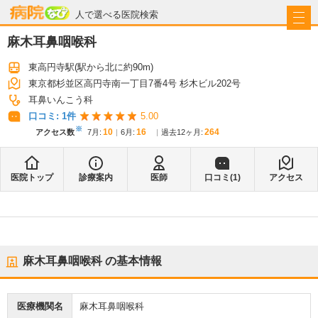
病院なび
人で選べる医院検索
麻木耳鼻咽喉科
東高円寺駅
(駅から
北に約90m
)
東京都杉並区高円寺南一丁目7番4号 杉木ビル202号
耳鼻いんこう科
口コミ:
1
件
5.00
※
10
16
264
アクセス数
7月
:
6月
:
過去12ヶ月:
医院トップ
診療案内
医師
口コミ(
1
)
アクセス
麻木耳鼻咽喉科
の基本情報
医療機関名
麻木耳鼻咽喉科