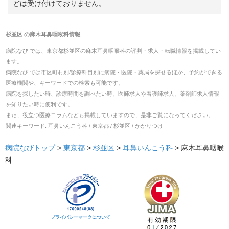
どは受け付けておりません。
杉並区
の
麻木耳鼻咽喉科
情報
病院なび では、
東京都
杉並区
の
麻木耳鼻咽喉科
の
評判・求人・転職
情報を掲載してい
ます。
病院なび では市区町村別/診療科目別に病院・医院・薬局を探せるほか、予約ができる
医療機関や、キーワードでの検索も可能です。
病院を探したい時、診療時間を調べたい時、医師求人や看護師求人、薬剤師求人情報
を知りたい時に便利です。
また、役立つ医療コラムなども掲載していますので、是非ご覧になってください。
関連キーワード:
耳鼻いんこう科 / 東京都 / 杉並区 / かかりつけ
病院なびトップ
>
東京都
>
杉並区
>
耳鼻いんこう科
>
麻木耳鼻咽喉
科
プライバシーマークについて