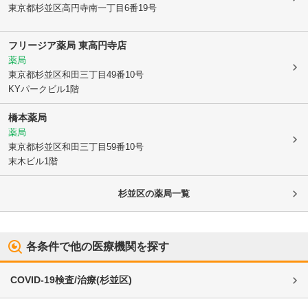
東京都杉並区
高円寺南一丁目6番19号
フリージア薬局 東高円寺店
薬局
東京都杉並区
和田三丁目49番10号
KYパークビル1階
橋本薬局
薬局
東京都杉並区
和田三丁目59番10号
末木ビル1階
杉並区
の薬局一覧
各条件で他の医療機関を探す
COVID-19検査/治療
(
杉並区
)