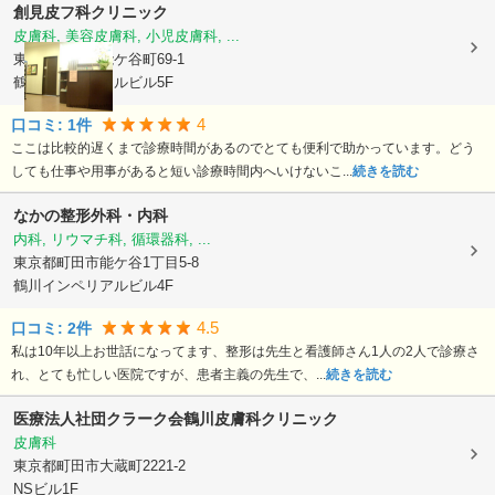
創見皮フ科クリニック
皮膚科, 美容皮膚科, 小児皮膚科, ...
東京都町田市
能ケ谷町69-1
鶴川インペリアルビル5F
4
口コミ:
1
件
ここは比較的遅くまで診療時間があるのでとても便利で助かっています。どう
しても仕事や用事があると短い診療時間内へいけないこ...
続きを読む
なかの整形外科・内科
内科, リウマチ科, 循環器科, ...
東京都町田市
能ケ谷1丁目5-8
鶴川インペリアルビル4F
4.5
口コミ:
2
件
私は10年以上お世話になってます、整形は先生と看護師さん1人の2人で診療さ
れ、とても忙しい医院ですが、患者主義の先生で、...
続きを読む
医療法人社団クラーク会
鶴川皮膚科クリニック
皮膚科
東京都町田市
大蔵町2221-2
NSビル1F