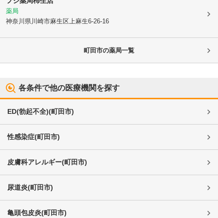
フジ薬局柿生店
薬局
神奈川県川崎市麻生区
上麻生6-26-16
町田市
の薬局一覧
各条件で他の医療機関を探す
ED(勃起不全)
(
町田市
)
性感染症
(
町田市
)
皮膚科アレルギー
(
町田市
)
尿道炎
(
町田市
)
亀頭包皮炎
(
町田市
)