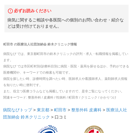
必ずお読みください
病気に関するご相談や各医院への個別のお問い合わせ・紹介な
どは受け付けておりません。
町田市
の
医療法人社団加納会 鈴木クリニック
情報
病院なび では、
東京都
町田市
の
鈴木クリニック
の
評判・求人・転職
情報を掲載してい
ます。
病院なび では市区町村別/診療科目別に病院・医院・薬局を探せるほか、予約ができる
医療機関や、キーワードでの検索も可能です。
病院を探したい時、診療時間を調べたい時、医師求人や看護師求人、薬剤師求人情報
を知りたい時に便利です。
また、役立つ医療コラムなども掲載していますので、是非ご覧になってください。
関連キーワード:
整形外科 / 皮膚科 / 性病科 / 町田市 / クリニック / かかりつけ
病院なびトップ
>
東京都
>
町田市
>
整形外科
皮膚科
>
医療法人社
団加納会 鈴木クリニック
>
口コミ