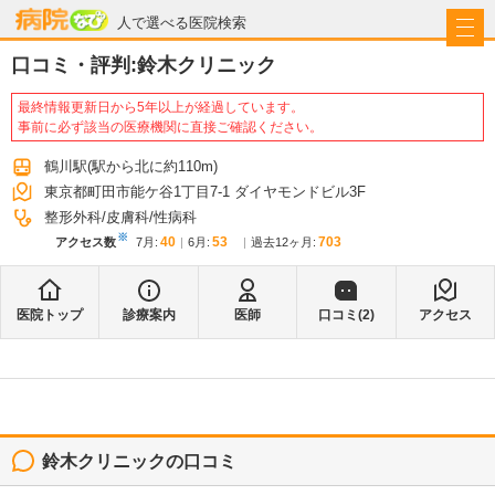
病院なび
人で選べる医院検索
口コミ・評判:
鈴木クリニック
最終情報更新日から5年以上が経過しています。
事前に必ず該当の医療機関に直接ご確認ください。
鶴川駅
(駅から
北に約110m
)
東京都町田市能ケ谷1丁目7-1 ダイヤモンドビル3F
整形外科
皮膚科
性病科
※
40
53
703
アクセス数
7月
:
6月
:
過去12ヶ月:
医院トップ
診療案内
医師
口コミ(
2
)
アクセス
鈴木クリニック
の口コミ