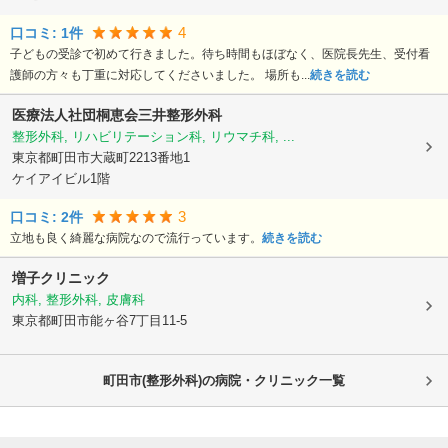
4
口コミ:
1
件
子どもの受診で初めて行きました。待ち時間もほぼなく、医院長先生、受付看
護師の方々も丁重に対応してくださいました。 場所も...
続きを読む
医療法人社団桐恵会三井整形外科
整形外科, リハビリテーション科, リウマチ科, ...
東京都町田市
大蔵町2213番地1
ケイアイビル1階
3
口コミ:
2
件
立地も良く綺麗な病院なので流行っています。
続きを読む
増子クリニック
内科, 整形外科, 皮膚科
東京都町田市
能ヶ谷7丁目11-5
町田市(整形外科)の病院・クリニック一覧