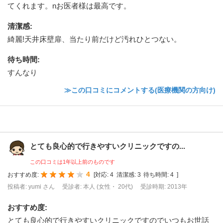
てくれます。nお医者様は最高です。
清潔感
:
綺麗!天井床壁扉、当たり前だけど汚れひとつない。
待ち時間
:
すんなり
≫この口コミにコメントする(医療機関の方向け)
とても良心的で行きやすいクリニックですの...
この口コミは1年以上前のものです
4
おすすめ度:
[
対応:
4
清潔感:
3
待ち時間:
4
]
投稿者: yumi さん
受診者: 本人 (女性・ 20代)
受診時期: 2013年
おすすめ度
:
とても良心的で行きやすいクリニックですのでいつもお世話