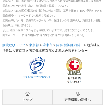
病院なび では、
東京都
府中市
の
地方独立行政法人東京都立病院機構東京都立多摩総合
医療センター
の
評判・求人・転職
情報を掲載しています。
病院なび では市区町村別/診療科目別に病院・医院・薬局を探せるほか、予約ができる
医療機関や、キーワードでの検索も可能です。
病院を探したい時、診療時間を調べたい時、医師求人や看護師求人、薬剤師求人情報
を知りたい時に便利です。
また、役立つ医療コラムなども掲載していますので、是非ご覧になってください。
関連キーワード:
内科 / 脳神経内科 / 内分泌内科 / 腎臓内科 / かかりつけ
病院なびトップ
>
東京都
>
府中市
>
内科
脳神経内科
... >
地方独立
行政法人東京都立病院機構東京都立多摩総合医療センター
プライバシーマークについて
トップ
医療機関の皆様へ