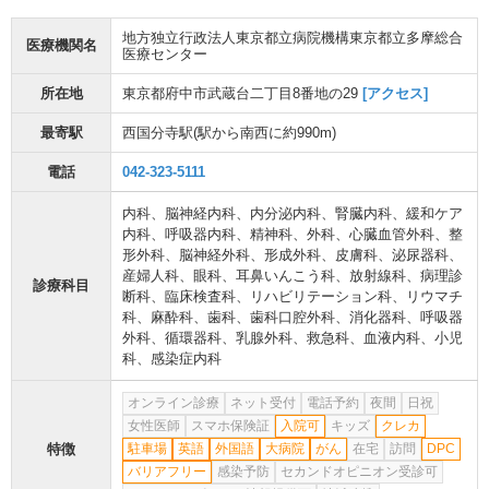
地方独立行政法人東京都立病院機構東京都立多摩総合
医療機関名
医療センター
所在地
東京都府中市武蔵台二丁目8番地の29
[アクセス]
最寄駅
西国分寺駅
(駅から
南西に約990m
)
電話
042-323-5111
内科
、
脳神経内科
、
内分泌内科
、
腎臓内科
、
緩和ケア
内科
、
呼吸器内科
、
精神科
、
外科
、
心臓血管外科
、
整
形外科
、
脳神経外科
、
形成外科
、
皮膚科
、
泌尿器科
、
産婦人科
、
眼科
、
耳鼻いんこう科
、
放射線科
、
病理診
診療科目
断科
、
臨床検査科
、
リハビリテーション科
、
リウマチ
科
、
麻酔科
、
歯科
、
歯科口腔外科
、
消化器科
、
呼吸器
外科
、
循環器科
、
乳腺外科
、
救急科
、
血液内科
、
小児
科
、
感染症内科
オンライン診療
ネット受付
電話予約
夜間
日祝
女性医師
スマホ保険証
入院可
キッズ
クレカ
特徴
駐車場
英語
外国語
大病院
がん
在宅
訪問
DPC
バリアフリー
感染予防
セカンドオピニオン受診可