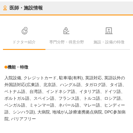
医師・施設情報
ドクター紹介
専門分野・得意分野
施設・設備の特徴
機能・特徴
入院設備
クレジットカード
駐車場(有料)
英語対応
英語以外の
外国語対応(広東語、北京語、ハングル語、タガログ語、タイ語、
ベトナム語、台湾語、インドネシア語、イタリア語、ドイツ語、
ポルトガル語、スペイン語、フランス語、トルコ語、ロシア語、
ベンガル語、ミャンマー語、ネパール語、マレー語、ヒンディー
語、シンハラ語)
大病院
地域がん診療連携拠点病院
DPC参加病
院
バリアフリー