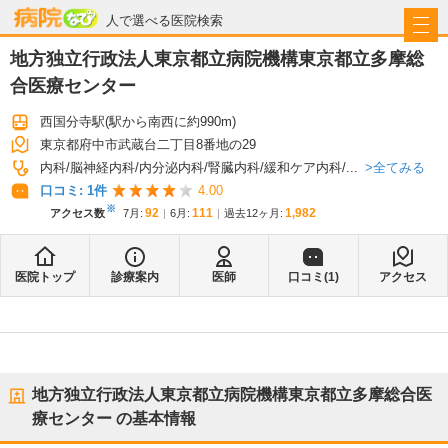
病院なび
人で選べる医院検索
地方独立行政法人東京都立病院機構東京都立多摩総
合医療センター
西国分寺駅
(駅から
南西に約990m
)
東京都府中市武蔵台二丁目8番地の29
全てみる
内科
脳神経内科
内分泌内科
腎臓内科
緩和ケア内科
...
口コミ:
1
件
4.00
※
92
111
1,982
アクセス数
7月
:
6月
:
過去12ヶ月:
医院トップ
診療案内
医師
口コミ(
1
)
アクセス
地方独立行政法人東京都立病院機構東京都立多摩総合医
療センター
の基本情報