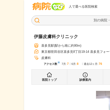
病院なび
人で選べる医院検索
伊藤皮膚科クリニック
喜多見駅
(駅から
南に約90m
)
東京都世田谷区喜多見8丁目19-14 喜多見フォー
皮膚科
※
7
8
76
アクセス数
7月
:
6月
:
過去12ヶ月:
医院トップ
診療案内