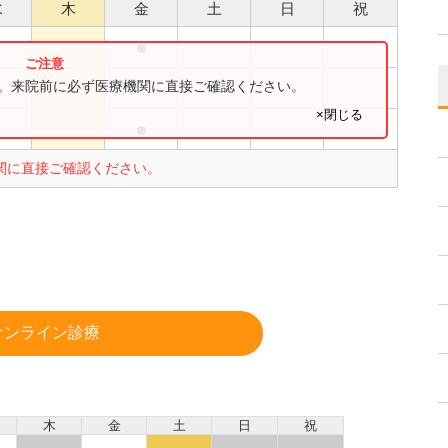
水
木
金
土
日
祝
●
●
●
す。来院前に必ず医療機関に直接ご確認ください。
×閉じる
●
●
関に直接ご確認ください。
オンライン診療
木
金
土
日
祝