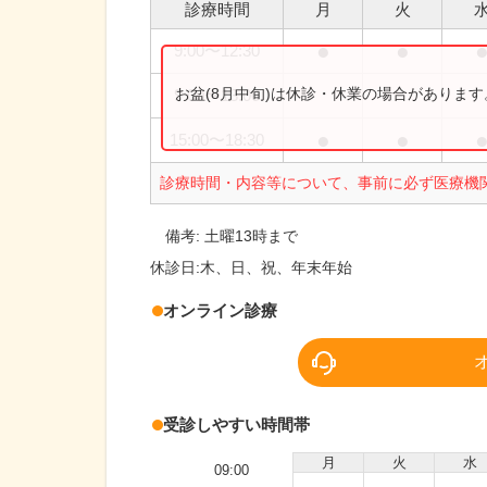
診療時間
月
火
●
●
9:00
〜
12:30
お盆(8月中旬)は休診・休業の場合がありま
9:00
〜
13:00
●
●
15:00
〜
18:30
診療時間・内容等について、事前に必ず医療機
備考:
土曜13時まで
休診日:
木、日、祝、年末年始
オンライン診療
受診しやすい時間帯
月
火
水
09:00