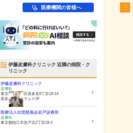
医療機関の皆様へ
伊藤皮膚科クリニック
近隣の病院・ク
リニック
伊藤皮膚科クリニック
皮膚科
東京都世田谷区
喜多見8丁目19-14
喜多見フォーラムⅡ3F
医療法人社団慈風会
岩戸診療所
皮膚科
東京都狛江市
岩戸北2丁目19-3