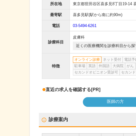
所在地
東京都世田谷区喜多見8丁目19-14
最寄駅
喜多見駅
(駅から
南に約90m
)
電話
03-5494-6261
皮膚科
診療科目
近くの医療機関を診療科目から探
オンライン診療
ネット受付
電話予
特徴
駐車場
英語
外国語
大病院
がん
セカンドオピニオン受診可
セカンド
直近の求人を確認する
[PR]
医師の方
診療案内