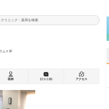
検索
ラムⅡ3F
医師
口コミ(
0
)
アクセス