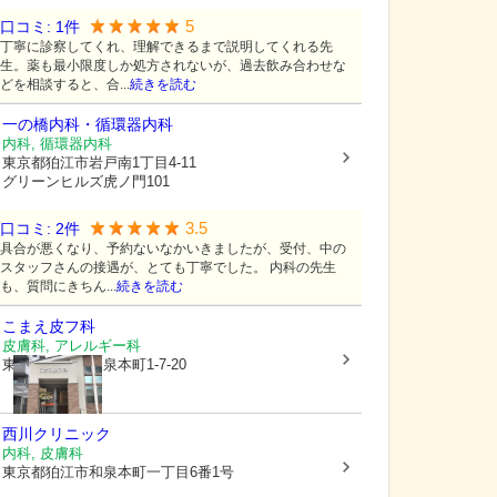
5
口コミ:
1
件
丁寧に診察してくれ、理解できるまで説明してくれる先
生。薬も最小限度しか処方されないが、過去飲み合わせな
どを相談すると、合...
続きを読む
一の橋内科・循環器内科
内科, 循環器内科
東京都狛江市
岩戸南1丁目4-11
グリーンヒルズ虎ノ門101
3.5
口コミ:
2
件
具合が悪くなり、予約ないなかいきましたが、受付、中の
スタッフさんの接遇が、とても丁寧でした。 内科の先生
も、質問にきちん...
続きを読む
こまえ皮フ科
皮膚科, アレルギー科
東京都狛江市
和泉本町1-7-20
西川クリニック
内科, 皮膚科
東京都狛江市
和泉本町一丁目6番1号