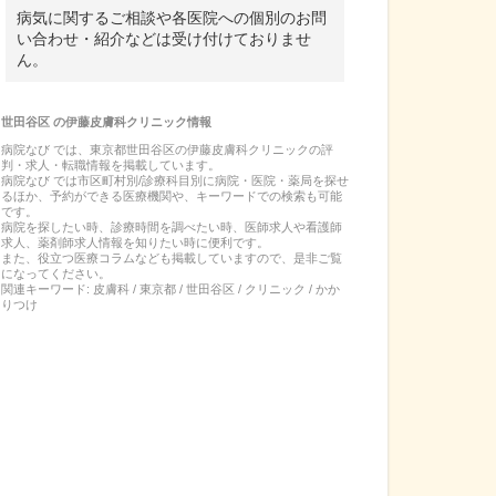
病気に関するご相談や各医院への個別のお問
い合わせ・紹介などは受け付けておりませ
ん。
世田谷区
の
伊藤皮膚科クリニック
情報
病院なび では、
東京都
世田谷区
の
伊藤皮膚科クリニック
の
評
判・求人・転職
情報を掲載しています。
病院なび では市区町村別/診療科目別に病院・医院・薬局を探せ
るほか、予約ができる医療機関や、キーワードでの検索も可能
です。
病院を探したい時、診療時間を調べたい時、医師求人や看護師
求人、薬剤師求人情報を知りたい時に便利です。
また、役立つ医療コラムなども掲載していますので、是非ご覧
になってください。
関連キーワード:
皮膚科 / 東京都 / 世田谷区 / クリニック / かか
りつけ