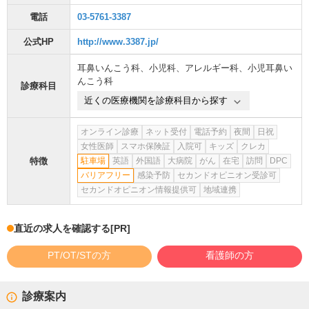
電話
03-5761-3387
公式HP
http://www.3387.jp/
耳鼻いんこう科
、
小児科
、
アレルギー科
、
小児耳鼻い
んこう科
診療科目
近くの医療機関を診療科目から探す
オンライン診療
ネット受付
電話予約
夜間
日祝
女性医師
スマホ保険証
入院可
キッズ
クレカ
特徴
駐車場
英語
外国語
大病院
がん
在宅
訪問
DPC
バリアフリー
感染予防
セカンドオピニオン受診可
セカンドオピニオン情報提供可
地域連携
直近の求人を確認する
[PR]
PT/OT/STの方
看護師の方
診療案内