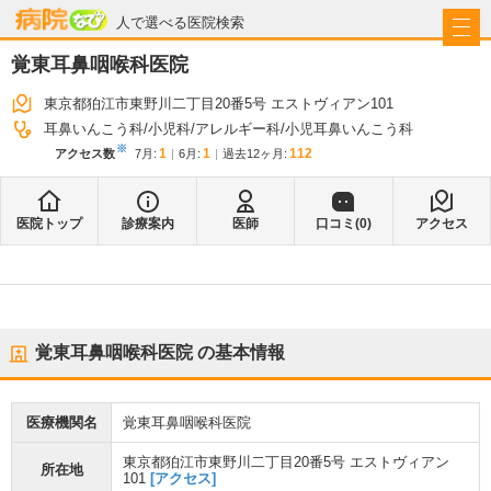
病院なび
人で選べる医院検索
覚東耳鼻咽喉科医院
東京都狛江市東野川二丁目20番5号 エストヴィアン101
耳鼻いんこう科
小児科
アレルギー科
小児耳鼻いんこう科
※
1
1
112
アクセス数
7月
:
6月
:
過去12ヶ月:
医院トップ
診療案内
医師
口コミ(
0
)
アクセス
覚東耳鼻咽喉科医院
の基本情報
医療機関名
覚東耳鼻咽喉科医院
東京都狛江市東野川二丁目20番5号 エストヴィアン
所在地
101
[アクセス]