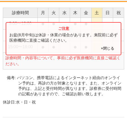
診療時間
月
火
水
木
金
土
日
祝
●
●
●
●
9:00
〜
12:00
●
お盆(8月中旬)は休診・休業の場合があります。来院前に必ず
9:00
〜
13:00
医療機関に直接ご確認ください。
●
●
●
●
15:00
〜
18:00
×閉じる
診療時間・内容等について、事前に必ず医療機関に直接ご確認く
ださい。
備考:
パソコン、携帯電話によるインターネット経由のオンライ
ン予約は、再診の方が対象となります。また、オンライン
予約は、上記と受付時間が異なります。診察券に受付時間
の記載がありますので、ご確認お願い致します。
休診日:
水・日・祝