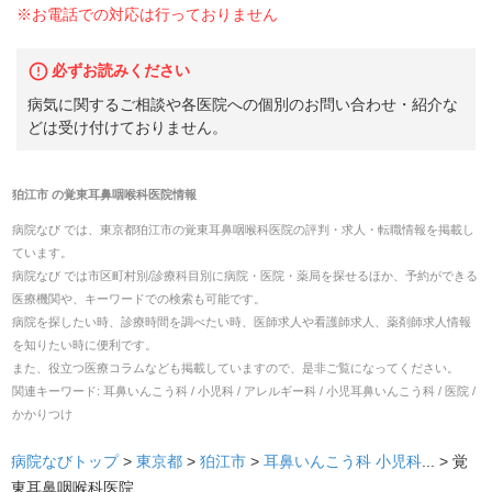
※お電話での対応は行っておりません
必ずお読みください
病気に関するご相談や各医院への個別のお問い合わせ・紹介な
どは受け付けておりません。
狛江市
の
覚東耳鼻咽喉科医院
情報
病院なび では、
東京都
狛江市
の
覚東耳鼻咽喉科医院
の
評判・求人・転職
情報を掲載し
ています。
病院なび では市区町村別/診療科目別に病院・医院・薬局を探せるほか、予約ができる
医療機関や、キーワードでの検索も可能です。
病院を探したい時、診療時間を調べたい時、医師求人や看護師求人、薬剤師求人情報
を知りたい時に便利です。
また、役立つ医療コラムなども掲載していますので、是非ご覧になってください。
関連キーワード:
耳鼻いんこう科 / 小児科 / アレルギー科 / 小児耳鼻いんこう科 / 医院 /
かかりつけ
病院なびトップ
>
東京都
>
狛江市
>
耳鼻いんこう科
小児科
... >
覚
東耳鼻咽喉科医院