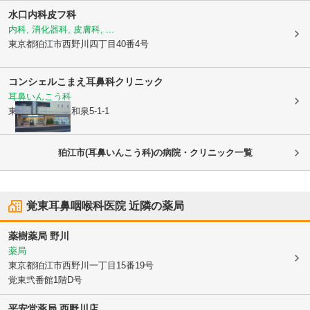
水口内科皮フ科
内科, 消化器科, 皮膚科, ...
東京都狛江市
西野川四丁目40番4号
コンシェルこまえ耳鼻科クリニック
耳鼻いんこう科
東京都狛江市
中和泉5-1-1
狛江市(耳鼻いんこう科)の病院・クリニック一覧
覚東耳鼻咽喉科医院
近隣の薬局
薬樹薬局 野川
薬局
東京都狛江市
西野川一丁目15番19号
覚東弐番館1階D号
平安堂薬局 西野川店