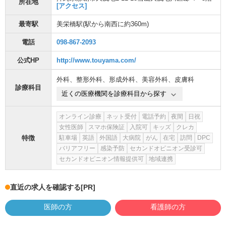
所在地
[アクセス]
最寄駅
美栄橋駅
(駅から
南西に約360m
)
電話
098-867-2093
公式HP
http://www.touyama.com/
外科
、
整形外科
、
形成外科
、
美容外科
、
皮膚科
診療科目
近くの医療機関を診療科目から探す
オンライン診療
ネット受付
電話予約
夜間
日祝
女性医師
スマホ保険証
入院可
キッズ
クレカ
特徴
駐車場
英語
外国語
大病院
がん
在宅
訪問
DPC
バリアフリー
感染予防
セカンドオピニオン受診可
セカンドオピニオン情報提供可
地域連携
直近の求人を確認する
[PR]
医師の方
看護師の方