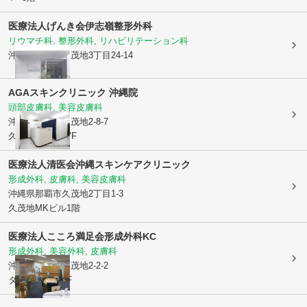
医療法人げんき会
伊志嶺整形外科
リウマチ科, 整形外科, リハビリテーション科
沖縄県那覇市
久茂地3丁目24-14
AGAスキンクリニック 沖縄院
頭部皮膚科, 美容皮膚科
沖縄県那覇市
久茂地2-8-7
久茂地KMビル7F
医療法人清医会
沖縄スキンケアクリニック
形成外科, 皮膚科, 美容皮膚科
沖縄県那覇市
久茂地2丁目1-3
久茂地MKビル1階
医療法人こころ満足会
形成外科KC
形成外科, 美容外科, 皮膚科
沖縄県那覇市
久茂地2-2-2
タイムスビル6F