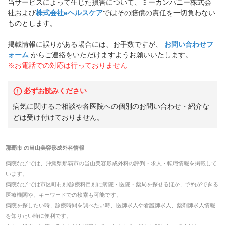
当サービスによって生じた損害について、ミーカンパニー株式会
社および
株式会社eヘルスケア
ではその賠償の責任を一切負わない
ものとします。
掲載情報に誤りがある場合には、お手数ですが、
お問い合わせフ
ォーム
からご連絡をいただけますようお願いいたします。
※お電話での対応は行っておりません
必ずお読みください
病気に関するご相談や各医院への個別のお問い合わせ・紹介な
どは受け付けておりません。
那覇市
の
当山美容形成外科
情報
病院なび では、
沖縄県
那覇市
の
当山美容形成外科
の
評判・求人・転職
情報を掲載して
います。
病院なび では市区町村別/診療科目別に病院・医院・薬局を探せるほか、予約ができる
医療機関や、キーワードでの検索も可能です。
病院を探したい時、診療時間を調べたい時、医師求人や看護師求人、薬剤師求人情報
を知りたい時に便利です。