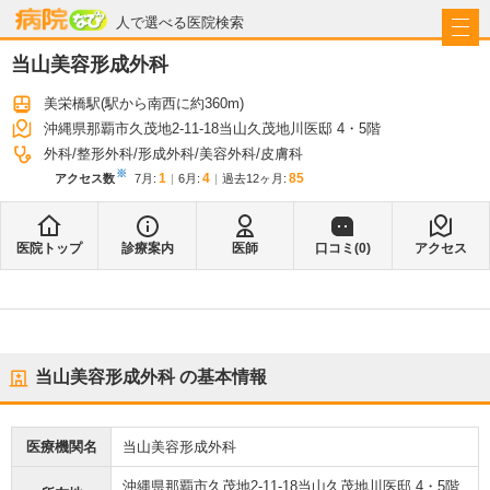
病院なび
人で選べる医院検索
当山美容形成外科
美栄橋駅
(駅から
南西に約360m
)
沖縄県那覇市久茂地2-11-18当山久茂地川医邸 4・5階
外科
整形外科
形成外科
美容外科
皮膚科
※
1
4
85
アクセス数
7月
:
6月
:
過去12ヶ月:
医院トップ
診療案内
医師
口コミ(
0
)
アクセス
当山美容形成外科
の基本情報
医療機関名
当山美容形成外科
沖縄県那覇市久茂地2-11-18当山久茂地川医邸 4・5階