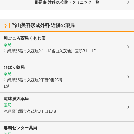
那覇市(外科)の病院・クリニック一覧
当山美容形成外科
近隣の薬局
和ごころ薬局くもじ店
薬局
沖縄県那覇市
久茂地2-11-18当山久茂地川医邸B1・1F
ひばり薬局
薬局
沖縄県那覇市
久茂地2丁目9番25号
1階
琉球漢方薬局
薬局
沖縄県那覇市
久茂地3丁目13-8
那覇センター薬局