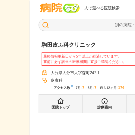
病院なび
人で選べる医院検索
駒田皮ふ科クリニック
最終情報更新日から5年以上が経過しています。
事前に必ず該当の医療機関に直接ご確認ください。
大分県大分市大字森町247-1
皮膚科
※
7
7
176
アクセス数
7月
:
6月
:
過去12ヶ月:
医院トップ
診療案内