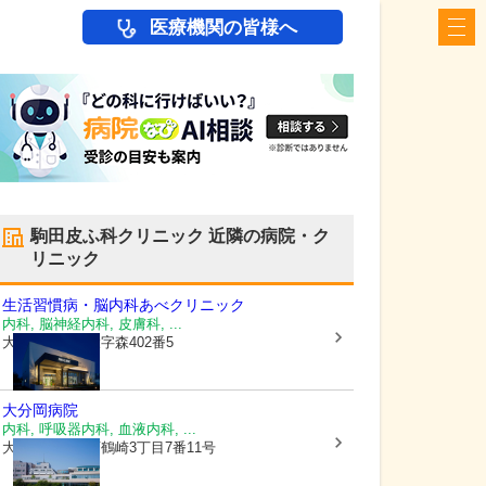
医療機関の皆様へ
駒田皮ふ科クリニック
近隣の病院・ク
リニック
生活習慣病・脳内科あべクリニック
内科, 脳神経内科, 皮膚科, ...
大分県大分市
大字森402番5
大分岡病院
内科, 呼吸器内科, 血液内科, ...
大分県大分市
西鶴崎3丁目7番11号