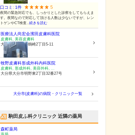
5
口コミ:
1
件
夜間の緊急対応でも、しっかりとした診察をしてもらえま
す。夜間なので対応して頂ける人数は少ないですが、レン
トゲンやCT検査...
続きを読む
医療法人尚宏会
濱田皮膚科医院
皮膚科, 美容皮膚科
大分県大分市
南鶴崎2丁目5-11
牧野皮膚科形成外科内科医院
皮膚科, 形成外科, 美容外科, ...
大分県大分市
明野東2丁目32番27号
大分市(皮膚科)の病院・クリニック一覧
駒田皮ふ科クリニック
近隣の薬局
森町薬局
薬局