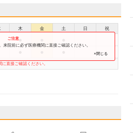
水
木
金
土
日
祝
●
●
●
●
す。来院前に必ず医療機関に直接ご確認ください。
●
●
●
×閉じる
関に直接ご確認ください。