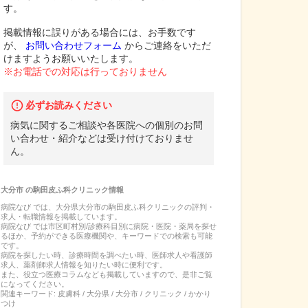
す。
掲載情報に誤りがある場合には、お手数です
が、
お問い合わせフォーム
からご連絡をいただ
けますようお願いいたします。
※お電話での対応は行っておりません
必ずお読みください
病気に関するご相談や各医院への個別のお問
い合わせ・紹介などは受け付けておりませ
ん。
大分市
の
駒田皮ふ科クリニック
情報
病院なび では、
大分県
大分市
の
駒田皮ふ科クリニック
の
評判・
求人・転職
情報を掲載しています。
病院なび では市区町村別/診療科目別に病院・医院・薬局を探せ
るほか、予約ができる医療機関や、キーワードでの検索も可能
です。
病院を探したい時、診療時間を調べたい時、医師求人や看護師
求人、薬剤師求人情報を知りたい時に便利です。
また、役立つ医療コラムなども掲載していますので、是非ご覧
になってください。
関連キーワード:
皮膚科 / 大分県 / 大分市 / クリニック / かかり
つけ