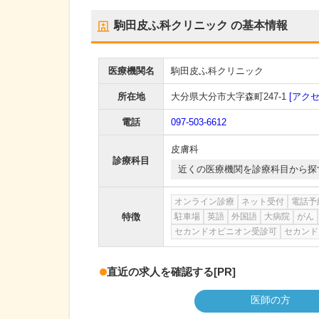
駒田皮ふ科クリニック
の基本情報
医療機関名
駒田皮ふ科クリニック
所在地
大分県大分市大字森町247-1
[アクセ
電話
097-503-6612
皮膚科
診療科目
近くの医療機関を診療科目から探
オンライン診療
ネット受付
電話予
特徴
駐車場
英語
外国語
大病院
がん
セカンドオピニオン受診可
セカンド
直近の求人を確認する
[PR]
医師の方