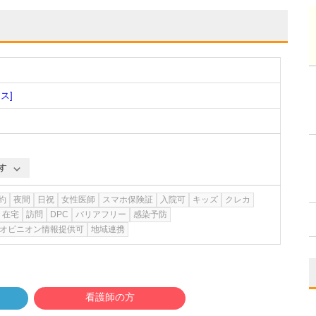
ス]
す
約
夜間
日祝
女性医師
スマホ保険証
入院可
キッズ
クレカ
在宅
訪問
DPC
バリアフリー
感染予防
オピニオン情報提供可
地域連携
看護師の方