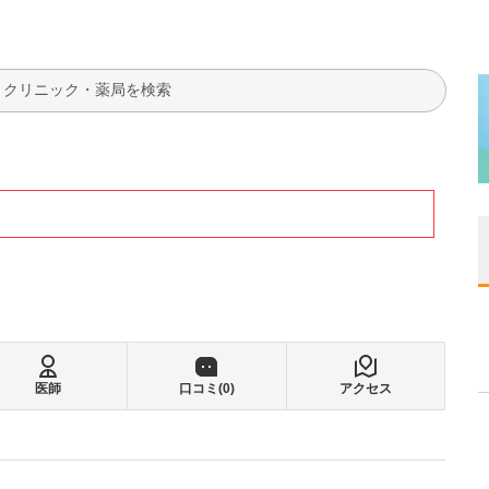
検索
医師
口コミ(
0
)
アクセス