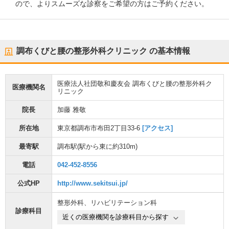
ので、よりスムーズな診察をご希望の方はご予約ください。
調布くびと腰の整形外科クリニック
の基本情報
医療法人社団敬和慶友会 調布くびと腰の整形外科ク
医療機関名
リニック
院長
加藤 雅敬
所在地
東京都調布市布田2丁目33-6
[アクセス]
最寄駅
調布駅
(駅から
東に約310m
)
電話
042-452-8556
公式HP
http://www.sekitsui.jp/
整形外科
、
リハビリテーション科
診療科目
近くの医療機関を診療科目から探す