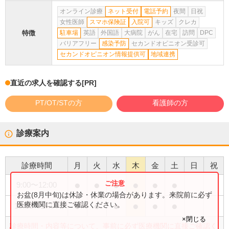
オンライン診療
ネット受付
電話予約
夜間
日祝
女性医師
スマホ保険証
入院可
キッズ
クレカ
特徴
駐車場
英語
外国語
大病院
がん
在宅
訪問
DPC
バリアフリー
感染予防
セカンドオピニオン受診可
セカンドオピニオン情報提供可
地域連携
直近の求人を確認する
[PR]
PT/OT/STの方
看護師の方
診療案内
診療時間
月
火
水
木
金
土
日
祝
●
●
●
●
●
●
9:00
〜
12:00
お盆(8月中旬)は休診・休業の場合があります。来院前に必ず
●
●
●
●
●
●
医療機関に直接ご確認ください。
15:00
〜
17:00
×閉じる
診療時間・内容等について、事前に必ず医療機関に直接ご確認く