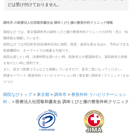
どは受け付けておりません。
調布市
の
医療法人社団敬和慶友会 調布くびと腰の整形外科クリニック
情報
病院なび では、
東京都
調布市
の
調布くびと腰の整形外科クリニック
の
評判・求人・転
職
情報を掲載しています。
病院なび では市区町村別/診療科目別に病院・医院・薬局を探せるほか、予約ができる
医療機関や、キーワードでの検索も可能です。
病院を探したい時、診療時間を調べたい時、医師求人や看護師求人、薬剤師求人情報
を知りたい時に便利です。
また、役立つ医療コラムなども掲載していますので、是非ご覧になってください。
関連キーワード:
整形外科 / リハビリテーション科 / 東京都 / 調布市 / クリニック / かか
りつけ
病院なびトップ
>
東京都
>
調布市
>
整形外科
リハビリテーション
科
... >
医療法人社団敬和慶友会 調布くびと腰の整形外科クリニック