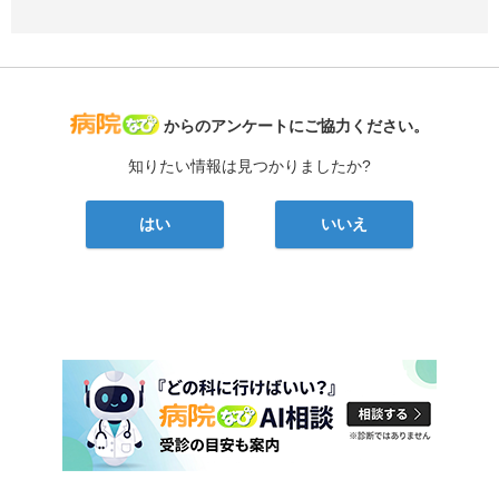
病院なび
からのアンケートにご協力ください。
知りたい情報は見つかりましたか?
はい
いいえ