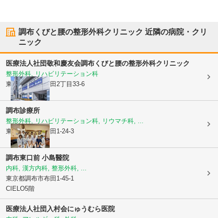
調布くびと腰の整形外科クリニック
近隣の病院・クリ
ニック
医療法人社団敬和慶友会
調布くびと腰の整形外科クリニック
整形外科, リハビリテーション科
東京都調布市
布田2丁目33-6
調布診療所
整形外科, リハビリテーション科, リウマチ科, ...
東京都調布市
布田1-24-3
調布東口前 小島醫院
内科, 漢方内科, 整形外科, ...
東京都調布市
布田1-45-1
CIELO5階
医療法人社団入村会
にゅうむら医院