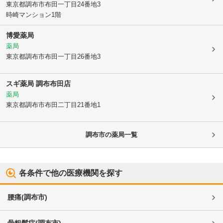
東京都調布市
布田一丁目24番地3
時崎マンション1階
博愛薬局
薬局
東京都調布市
布田一丁目26番地3
スギ薬局 調布布田店
薬局
東京都調布市
布田二丁目21番地1
調布市
の薬局一覧
各条件で他の医療機関を探す
腰痛
(
調布市
)
骨粗鬆症
(
調布市
)