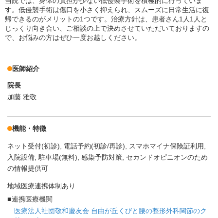
当院では、身体の負担が少ない低侵襲手術を積極的に行っていま
す。低侵襲手術は傷口を小さく抑えられ、スムーズに日常生活に復
帰できるのがメリットの1つです。治療方針は、患者さん1人1人と
じっくり向き合い、ご相談の上で決めさせていただいておりますの
で、お悩みの方はぜひ一度お越しください。
医師紹介
院長
加藤 雅敬
機能・特徴
ネット受付(初診)
電話予約(初診/再診)
スマホマイナ保険証利用
入院設備
駐車場(無料)
感染予防対策
セカンドオピニオンのため
の情報提供可
地域医療連携体制あり
連携医療機関
医療法人社団敬和慶友会 自由が丘くびと腰の整形外科関節のク