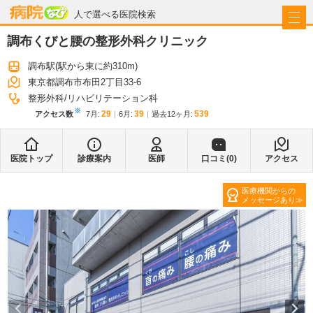
病院なび
人で選べる医院検索
調布くびと腰の整形外科クリニック
調布駅
(駅から
東に約310m
)
東京都調布市布田2丁目33-6
整形外科
リハビリテーション科
※
29
39
539
アクセス数
7月
:
6月
:
過去12ヶ月:
医院トップ
診療案内
医師
口コミ(
0
)
アクセス
医療機関からの
メッセージあり