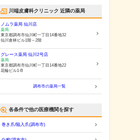
川端皮膚科クリニック
近隣の薬局
ノムラ薬局 仙川店
薬局
東京都調布市
仙川町一丁目14番地32
仙川倉林ビル1階～2階
グレース薬局 仙川2号店
薬局
東京都調布市
仙川町一丁目14番地22
花輪ビル1-B
調布市
の薬局一覧
各条件で他の医療機関を探す
巻き爪/陥入爪
(
調布市
)
白癬
(
調布市
)