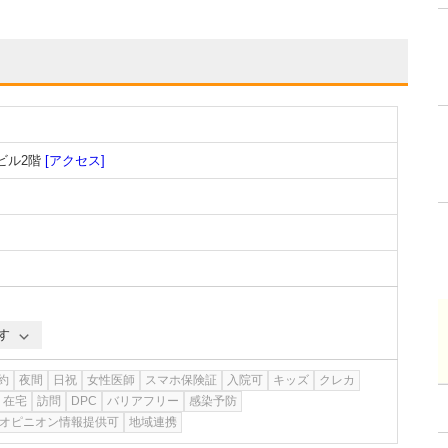
ビル2階
[アクセス]
す
約
夜間
日祝
女性医師
スマホ保険証
入院可
キッズ
クレカ
在宅
訪問
DPC
バリアフリー
感染予防
オピニオン情報提供可
地域連携