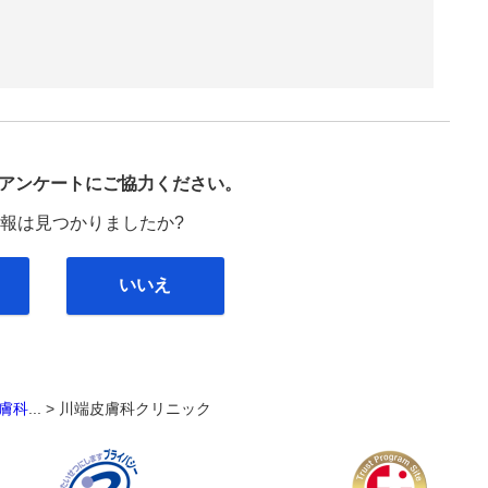
び
アンケートにご協力ください。
報は見つかりましたか?
いいえ
膚科
... >
川端皮膚科クリニック