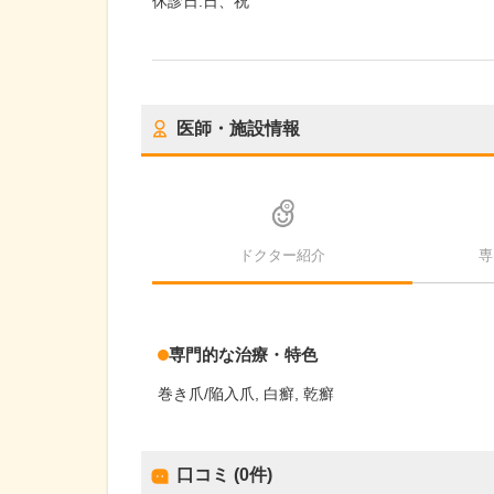
休診日:
日、祝
医師・施設情報
ドクター紹介
専
専門的な治療・特色
巻き爪/陥入爪
白癬
乾癬
口コミ (0件)