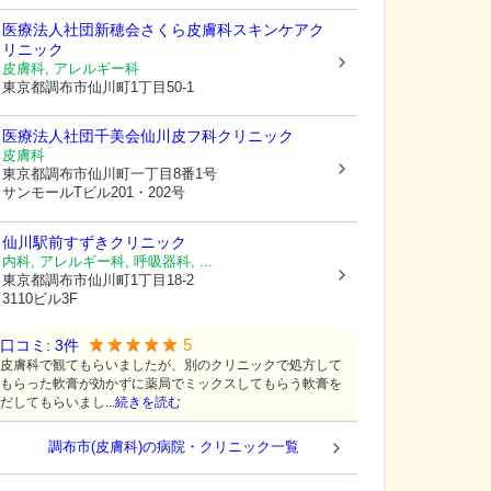
医療法人社団新穂会
さくら皮膚科スキンケアク
リニック
皮膚科, アレルギー科
東京都調布市
仙川町1丁目50-1
医療法人社団千美会仙川皮フ科クリニック
皮膚科
東京都調布市
仙川町一丁目8番1号
サンモールTビル201・202号
仙川駅前すずきクリニック
内科, アレルギー科, 呼吸器科, ...
東京都調布市
仙川町1丁目18-2
3110ビル3F
5
口コミ:
3
件
皮膚科で観てもらいましたが、別のクリニックで処方して
もらった軟膏が効かずに薬局でミックスしてもらう軟膏を
だしてもらいまし...
続きを読む
調布市(皮膚科)の病院・クリニック一覧