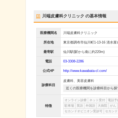
川端皮膚科クリニック
の基本情報
医療機関名
川端皮膚科クリニック
所在地
東京都調布市仙川町1-13-16 清水屋
最寄駅
仙川駅
(駅から
南に約220m
)
電話
03-3308-2286
公式HP
http://www.kawabata-cl.com/
皮膚科
、
美容皮膚科
診療科目
近くの医療機関を診療科目から探
オンライン診療
ネット受付
電話予
特徴
駐車場
英語
外国語
大病院
がん
セカンドオピニオン受診可
セカンド