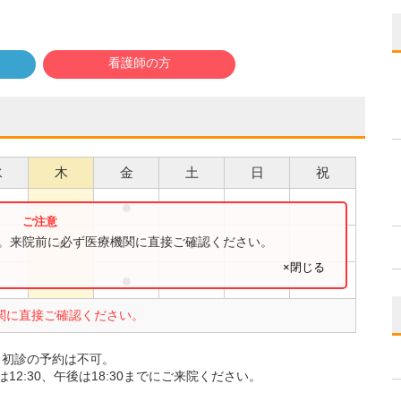
看護師の方
水
木
金
土
日
祝
●
●
●
●
す。来院前に必ず医療機関に直接ご確認ください。
×閉じる
●
●
関に直接ご確認ください。
、初診の予約は不可。
2:30、午後は18:30までにご来院ください。