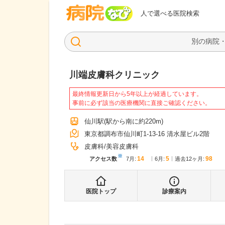
病院なび
人で選べる医院検索
川端皮膚科クリニック
最終情報更新日から5年以上が経過しています。
事前に必ず該当の医療機関に直接ご確認ください。
仙川駅
(駅から
南に約220m
)
東京都調布市仙川町1-13-16 清水屋ビル2階
皮膚科
美容皮膚科
※
14
5
98
アクセス数
7月
:
6月
:
過去12ヶ月:
医院トップ
診療案内