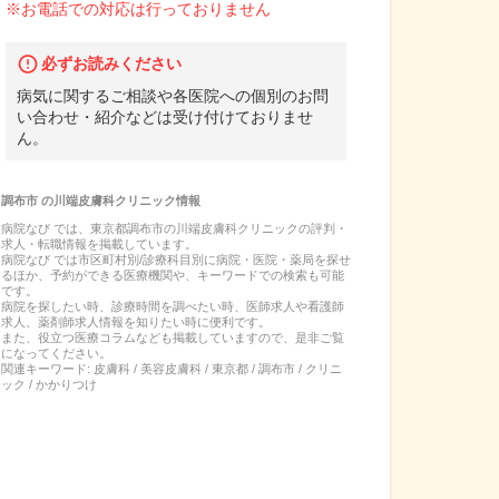
※お電話での対応は行っておりません
必ずお読みください
病気に関するご相談や各医院への個別のお問
い合わせ・紹介などは受け付けておりませ
ん。
調布市
の
川端皮膚科クリニック
情報
病院なび では、
東京都
調布市
の
川端皮膚科クリニック
の
評判・
求人・転職
情報を掲載しています。
病院なび では市区町村別/診療科目別に病院・医院・薬局を探せ
るほか、予約ができる医療機関や、キーワードでの検索も可能
です。
病院を探したい時、診療時間を調べたい時、医師求人や看護師
求人、薬剤師求人情報を知りたい時に便利です。
また、役立つ医療コラムなども掲載していますので、是非ご覧
になってください。
関連キーワード:
皮膚科 / 美容皮膚科 / 東京都 / 調布市 / クリニ
ック / かかりつけ