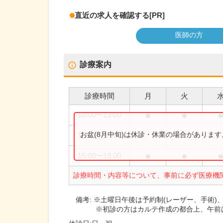
直近の求人を確認する
[PR]
医師の方
診療案内
診療時間
月
火
●
●
10:00
〜
13:00
お盆(8月中旬)は休診・休業の場合がありま
10:00
〜
13:30
●
●
15:00
〜
19:00
診療時間・内容等について、事前に必ず医療機
備考:
※土曜日午後は予約制(レーザー、手術)
※初診の方はカルテ作成の都合上、午前は1