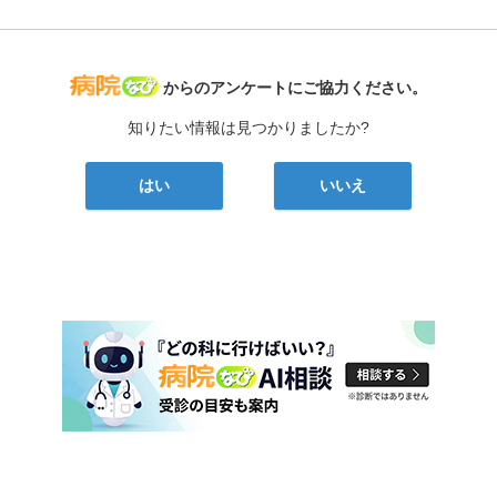
病院なび
からのアンケートにご協力ください。
知りたい情報は見つかりましたか?
はい
いいえ