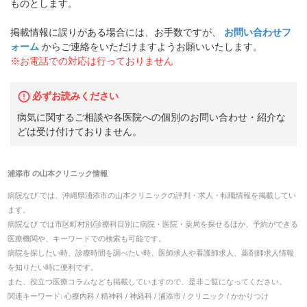
ものとします。
掲載情報に誤りがある場合には、お手数ですが、
お問い合わせフ
ォーム
からご連絡をいただけますようお願いいたします。
※お電話での対応は行っておりません
必ずお読みください
病気に関するご相談や各医院への個別のお問い合わせ・紹介な
どは受け付けておりません。
浦添市
の
山本クリニック
情報
病院なび では、
沖縄県
浦添市
の
山本クリニック
の
評判・求人・転職
情報を掲載してい
ます。
病院なび では市区町村別/診療科目別に病院・医院・薬局を探せるほか、予約ができる
医療機関や、キーワードでの検索も可能です。
病院を探したい時、診療時間を調べたい時、医師求人や看護師求人、薬剤師求人情報
を知りたい時に便利です。
また、役立つ医療コラムなども掲載していますので、是非ご覧になってください。
関連キーワード:
心療内科 / 精神科 / 神経科 / 浦添市 / クリニック / かかりつけ