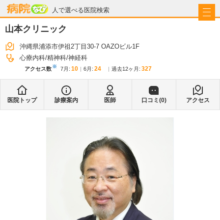
病院なび
人で選べる医院検索
山本クリニック
沖縄県浦添市伊祖2丁目30-7 OAZOビル1F
心療内科
精神科
神経科
※
10
24
327
アクセス数
7月
:
6月
:
過去12ヶ月:
医院トップ
診療案内
医師
口コミ(
0
)
アクセス