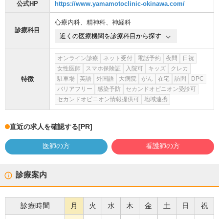
公式HP
https://www.yamamotoclinic-okinawa.com/
心療内科
、
精神科
、
神経科
診療科目
近くの医療機関を診療科目から探す
オンライン診療
ネット受付
電話予約
夜間
日祝
女性医師
スマホ保険証
入院可
キッズ
クレカ
特徴
駐車場
英語
外国語
大病院
がん
在宅
訪問
DPC
バリアフリー
感染予防
セカンドオピニオン受診可
セカンドオピニオン情報提供可
地域連携
直近の求人を確認する
[PR]
医師の方
看護師の方
診療案内
診療時間
月
火
水
木
金
土
日
祝