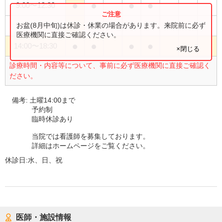
●
●
●
●
9:00
〜
12:30
●
お盆(8月中旬)は休診・休業の場合があります。来院前に必ず
9:00
〜
14:00
医療機関に直接ご確認ください。
●
●
●
●
14:00
〜
18:30
×閉じる
診療時間・内容等について、事前に必ず医療機関に直接ご確認く
ださい。
備考:
土曜14:00まで
予約制
臨時休診あり
当院では看護師を募集しております。
詳細はホームページをご覧ください。
休診日:
水、日、祝
医師・施設情報