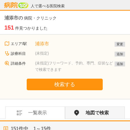
病院なび
人で選べる医院検索
浦添市の
病院・クリニック
151
件見つかりました
浦添市
エリア/駅
変更
(未指定)
診療科目
追加
(未指定)フリーワード、予約、専門、症状など
詳細条件
追加
で検索できます
検索する
一覧表示
地図で検索
151
件中、
1～15件