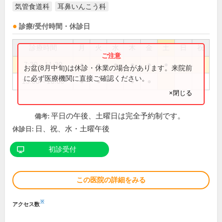
気管食道科
耳鼻いんこう科
診療/受付時間・休診日
診療時間
月
火
水
木
金
土
日
祝
7:30～11:30
●
●
●
●
●
●
お盆(8月中旬)は休診・休業の場合があります。来院前
に必ず医療機関に直接ご確認ください。
13:00～16:00
●
●
●
●
×閉じる
平日の午後、土曜日は完全予約制です。
備考:
日、祝、水・土曜午後
休診日:
初診受付
この医院の詳細をみる
※
アクセス数