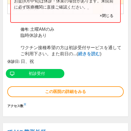
お盆(8月中旬)は休診・休業の場合があります。来院前
に必ず医療機関に直接ご確認ください。
14:00～17:30
●
●
●
●
●
×閉じる
土曜AMのみ
備考:
臨時休診あり
ワクチン接種希望の方は初診受付サービスを通して
ご利用下さい。また前日の...(
続きを読む
)
日、祝
休診日:
初診受付
この医院の詳細をみる
※
アクセス数