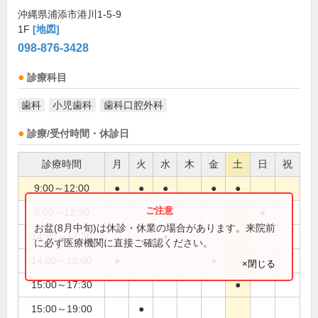
沖縄県浦添市港川1-5-9
1F
[地図]
098-876-3428
診療科目
歯科
小児歯科
歯科口腔外科
診療/受付時間・休診日
診療時間
月
火
水
木
金
土
日
祝
9:00～12:00
●
●
●
●
●
9:00～12:30
●
お盆(8月中旬)は休診・休業の場合があります。来院前
14:00～17:30
●
に必ず医療機関に直接ご確認ください。
14:00～18:00
●
●
×閉じる
15:00～17:30
●
15:00～19:00
●