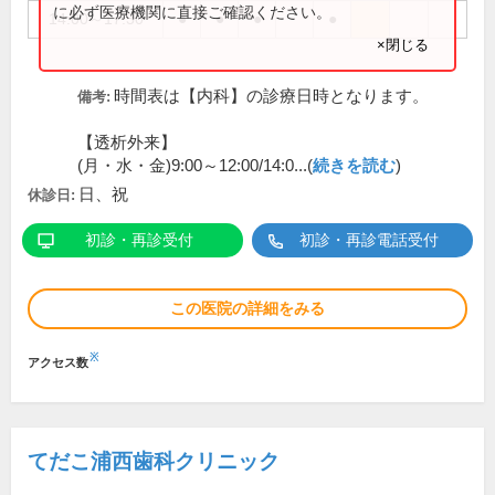
に必ず医療機関に直接ご確認ください。
14:00～17:30
●
●
●
●
×閉じる
時間表は【内科】の診療日時となります。
備考:
【透析外来】
(月・水・金)9:00～12:00/14:0...(
続きを読む
)
日、祝
休診日:
初診・再診受付
初診・再診電話受付
この医院の詳細をみる
※
アクセス数
てだこ浦西歯科クリニック