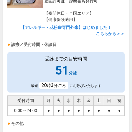
登園許可証・診断書も発行可
【夜間休日・全国エリア】
【健康保険適用】
【アレルギー・花粉症専門外来】はじめました！
こちらから＞＞
診療／受付時間・休診日
受診までの目安時間
51
分後
20
3
時
分ごろ
最短
にお呼びいたします
受付時間
月
火
水
木
金
土
日
祝
0:00～24:00
●
●
●
●
●
●
●
●
その他