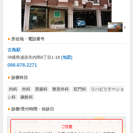
所在地・電話番号
古島駅
沖縄県浦添市内間4丁目1-18
[地図]
098-878-2271
診療科目
内科
外科
胃腸科
整形外科
肛門科
リハビリテーショ
ン科
麻酔科
診療/受付時間・休診日
外来受付時間
月
火
水
木
金
土
日
祝
8:30～12:30
●
●
●
●
●
●