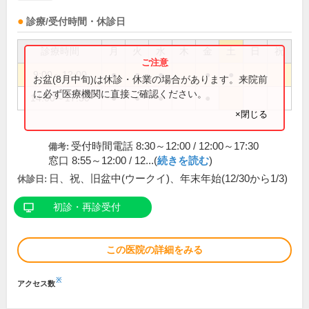
診療/受付時間・休診日
診療時間
月
火
水
木
金
土
日
祝
9:00～12:00
●
●
●
●
●
お盆(8月中旬)は休診・休業の場合があります。来院前
に必ず医療機関に直接ご確認ください。
14:00～17:30
●
●
●
●
×閉じる
受付時間電話 8:30～12:00 / 12:00～17:30
備考:
窓口 8:55～12:00 / 12...(
続きを読む
)
日、祝、旧盆中(ウークイ)、年末年始(12/30から1/3)
休診日:
初診・再診受付
この医院の詳細をみる
※
アクセス数