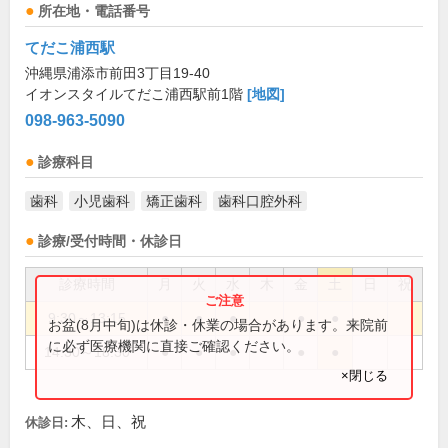
所在地・電話番号
てだこ浦西駅
沖縄県浦添市前田3丁目19-40
イオンスタイルてだこ浦西駅前1階
[地図]
098-963-5090
診療科目
歯科
小児歯科
矯正歯科
歯科口腔外科
診療/受付時間・休診日
診療時間
月
火
水
木
金
土
日
祝
9:30～13:15
●
●
●
●
●
お盆(8月中旬)は休診・休業の場合があります。来院前
に必ず医療機関に直接ご確認ください。
14:30～18:30
●
●
●
●
●
×閉じる
木、日、祝
休診日: