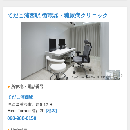
てだこ浦西駅 循環器・糖尿病クリニック
所在地・電話番号
てだこ浦西駅
沖縄県浦添市西原6-12-9
Esan Terrace浦西2F
[地図]
098-988-0158