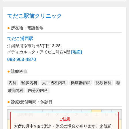
てだこ駅前クリニック
所在地・電話番号
てだこ浦西駅
沖縄県浦添市前田3丁目13-28
メディカルスクエアてだこ浦西4階
[地図]
098-963-4870
診療科目
内科
腎臓内科
人工透析内科
循環器内科
泌尿器科
糖
尿病内科
内分泌内科
診療/受付時間・休診日
診療時間
月
火
水
木
金
土
日
祝
9:00～12:00
●
●
●
●
●
●
お盆(8月中旬)は休診・休業の場合があります。来院前