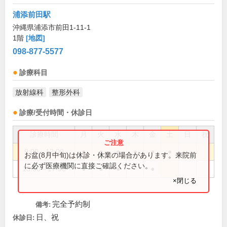
浦添前田駅
沖縄県浦添市前田1-11-1
1階
[地図]
098-877-5577
診療科目
放射線科
整形外科
診療/受付時間・休診日
診療時間
月
火
水
木
金
土
日
祝
9:00～12:00
●
●
●
●
●
●
お盆(8月中旬)は休診・休業の場合があります。来院前
に必ず医療機関に直接ご確認ください。
13:00～17:00
●
●
●
●
×閉じる
完全予約制
備考:
日、祝
休診日: