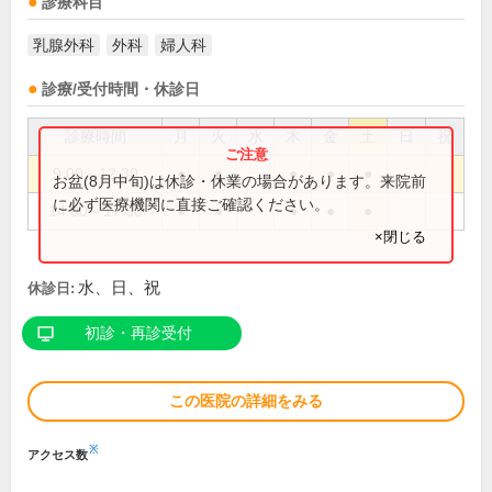
診療科目
乳腺外科
外科
婦人科
診療/受付時間・休診日
診療時間
月
火
水
木
金
土
日
祝
9:00～12:30
●
●
●
●
●
お盆(8月中旬)は休診・休業の場合があります。来院前
に必ず医療機関に直接ご確認ください。
14:00～17:30
●
●
●
●
●
×閉じる
水、日、祝
休診日:
初診・再診受付
この医院の詳細をみる
※
アクセス数