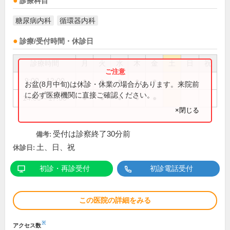
診療科目
糖尿病内科
循環器内科
診療/受付時間・休診日
診療時間
月
火
水
木
金
土
日
祝
9:00～12:00
●
●
●
●
●
お盆(8月中旬)は休診・休業の場合があります。来院前
に必ず医療機関に直接ご確認ください。
14:00～17:00
●
●
●
●
●
×閉じる
受付は診察終了30分前
備考:
土、日、祝
休診日:
初診・再診受付
初診電話受付
この医院の詳細をみる
※
アクセス数