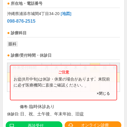
所在地・電話番号
沖縄県浦添市城間4丁目34-20
[地図]
098-876-2515
診療科目
眼科
診療/受付時間・休診日
外来受付時間
月
火
水
木
金
土
日
祝
8:00～12:00
●
●
●
●
●
●
お盆(8月中旬)は休診・休業の場合があります。来院前
に必ず医療機関に直接ご確認ください。
13:30～17:00
●
●
●
●
●
×閉じる
臨時休診あり
備考:
日、祝、土午後、年末年始、旧盆
休診日:
オンライン診療
再診受付