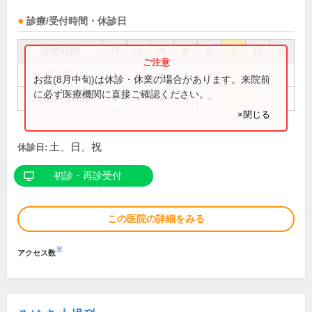
診療/受付時間・休診日
診療時間
月
火
水
木
金
土
日
祝
9:00～12:00
●
●
●
●
●
お盆(8月中旬)は休診・休業の場合があります。来院前
に必ず医療機関に直接ご確認ください。
13:30～17:30
●
●
●
●
●
×閉じる
土、日、祝
休診日:
初診・再診受付
この医院の詳細をみる
※
アクセス数