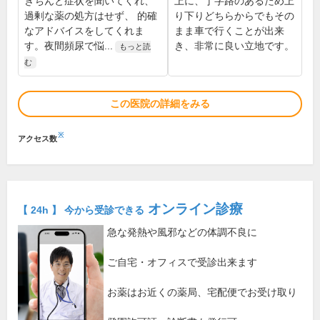
きちんと症状を聞いてくれ、
上に、丁字路のあるため上
過剰な薬の処方はせず、 的確
り下りどちらからでもその
なアドバイスをしてくれま
まま車で行くことが出来
す。夜間頻尿で悩...
き、非常に良い立地です。
もっと読
む
この医院の詳細をみる
※
アクセス数
オンライン診療
【 24h 】 今から受診できる
急な発熱や風邪などの体調不良に
ご自宅・オフィスで受診出来ます
お薬はお近くの薬局、宅配便でお受け取り