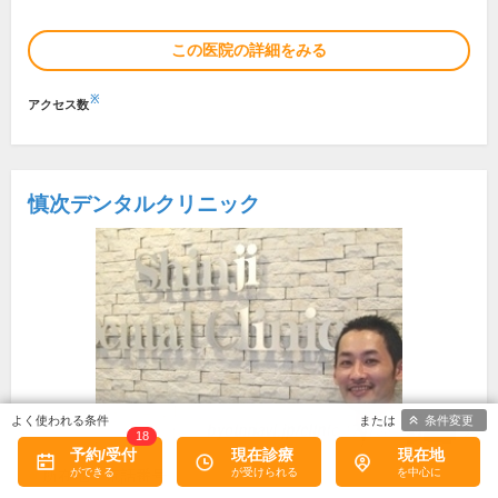
この医院の詳細をみる
※
アクセス数
慎次デンタルクリニック
条件変更
18
予約/受付
現在診療
現在地
所在地・電話番号