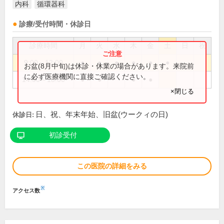
内科
循環器科
診療/受付時間・休診日
診療時間
月
火
水
木
金
土
日
祝
9:00～12:00
●
●
●
●
●
●
お盆(8月中旬)は休診・休業の場合があります。来院前
に必ず医療機関に直接ご確認ください。
14:00～18:00
●
●
●
●
×閉じる
日、祝、年末年始、旧盆(ウークィの日)
休診日:
初診受付
この医院の詳細をみる
※
アクセス数