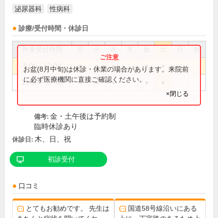
泌尿器科
性病科
診療/受付時間・休診日
外来受付時間
月
火
水
木
金
土
日
祝
9:00～12:00
●
●
●
●
●
お盆(8月中旬)は休診・休業の場合があります。来院前
に必ず医療機関に直接ご確認ください。
14:00～17:00
●
●
●
●
●
×閉じる
金・土午後は予約制
備考:
臨時休診あり
木、日、祝
休診日:
初診受付
口コミ
とてもお勧めです。 先生は
国道58号線沿いにある