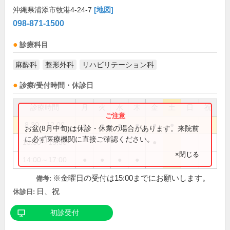
沖縄県浦添市牧港4-24-7
[地図]
098-871-1500
診療科目
麻酔科
整形外科
リハビリテーション科
診療/受付時間・休診日
診療時間
月
火
水
木
金
土
日
祝
8:30～12:00
●
●
●
●
●
●
お盆(8月中旬)は休診・休業の場合があります。来院前
に必ず医療機関に直接ご確認ください。
13:30～15:30
●
×閉じる
14:00～17:00
●
●
●
●
※金曜日の受付は15:00までにお願いします。
備考:
日、祝
休診日:
初診受付