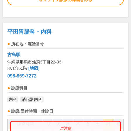
平田胃腸科・内科
所在地・電話番号
古島駅
沖縄県那覇市銘苅3丁目22-33
R8ビル1階
[地図]
098-869-7272
診療科目
内科
消化器内科
診療/受付時間・休診日
診療時間
月
火
水
木
金
土
日
祝