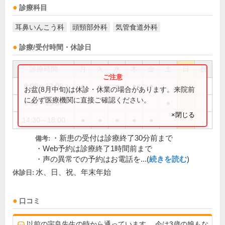
診療科目
耳鼻いんこう科
頭頸部外科
気管食道外科
診療/受付時間・休診日
診療時間
月
火
水
木
金
土
日
祝
9:00～12:00
●
●
●
●
●
お盆(8月中旬)は休診・休業の場合があります。来院前
に必ず医療機関に直接ご確認ください。
9:00～13:00
●
×閉じる
14:30～18:00
●
●
●
●
●
・新患の受付は診療終了30分前まで
備考:
・Web予約は診療終了1時間前まで
・声の異常での予約はお電話を...(
続きを読む
)
水、日、祝、年末年始
休診日:
口コミ
以前の宇良先生の時から通っています。 今は3歳の娘もな