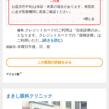
9:30～12:30
●
●
●
●
●
●
お盆(8月中旬)は休診・休業の場合があります。来院前
に必ず医療機関に直接ご確認ください。
14:30～17:30
●
×閉じる
14:30～18:30
●
●
●
●
クレジットカードのご利用は『自由診療のみ』
備考:
となります。クレジットカードでの『保険診療』は
ご利用いただ...(
続きを読む
)
木曜日午後、日、祝
休診日:
この医院の詳細をみる
※
アクセス数
まきし眼科クリニック