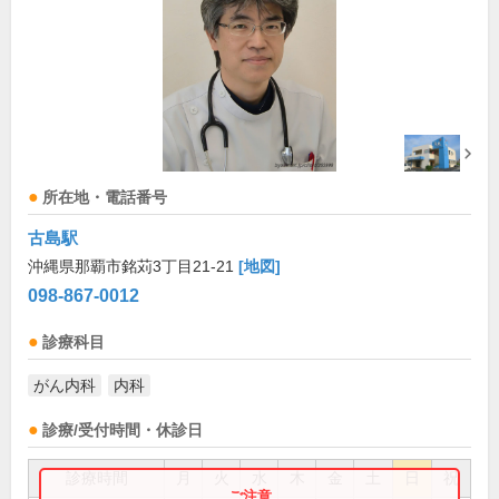
所在地・電話番号
古島駅
沖縄県那覇市銘苅3丁目21-21
[地図]
098-867-0012
診療科目
がん内科
内科
診療/受付時間・休診日
診療時間
月
火
水
木
金
土
日
祝