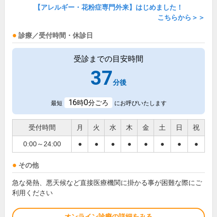
【アレルギー・花粉症専門外来】はじめました！
こちらから＞＞
診療／受付時間・休診日
受診までの目安時間
37
分後
16
0
時
分ごろ
最短
にお呼びいたします
受付時間
月
火
水
木
金
土
日
祝
0:00～24:00
●
●
●
●
●
●
●
●
その他
急な発熱、悪天候など直接医療機関に掛かる事が困難な際にご
利用ください
オンライン診療の詳細をみる