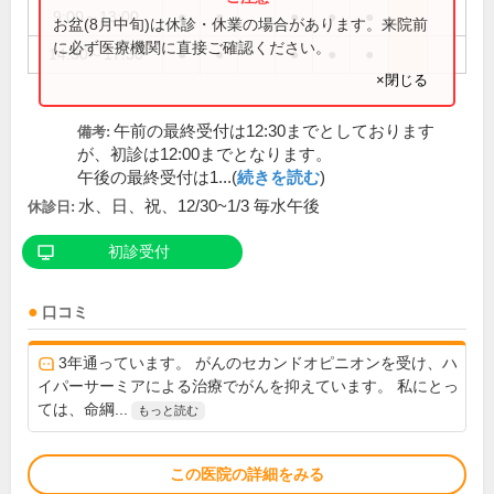
9:00～13:00
●
●
●
●
●
お盆(8月中旬)は休診・休業の場合があります。来院前
に必ず医療機関に直接ご確認ください。
14:30～17:30
●
●
●
●
●
×閉じる
午前の最終受付は12:30までとしております
備考:
が、初診は12:00までとなります。
午後の最終受付は1...(
続きを読む
)
水、日、祝、12/30~1/3 毎水午後
休診日:
初診受付
口コミ
3年通っています。 がんのセカンドオピニオンを受け、ハ
イパーサーミアによる治療でがんを抑えています。 私にとっ
ては、命綱...
もっと読む
この医院の詳細をみる