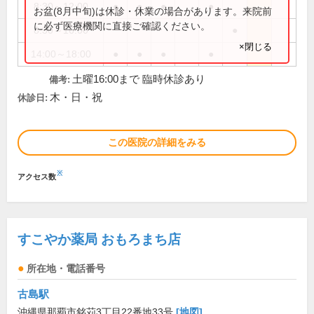
8:30～12:00
●
●
●
●
お盆(8月中旬)は休診・休業の場合があります。来院前
に必ず医療機関に直接ご確認ください。
8:30～16:00
●
×閉じる
14:00～18:00
●
●
●
●
土曜16:00まで 臨時休診あり
備考:
木・日・祝
休診日:
この医院の詳細をみる
※
アクセス数
すこやか薬局 おもろまち店
所在地・電話番号
古島駅
沖縄県那覇市銘苅3丁目22番地33号
[地図]