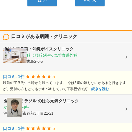
口コミがある病院・クリニック
きゆな耳鼻科・沖縄ボイスクリニック
耳鼻いんこう科, 頭頸部外科, 気管食道外科
沖縄県那覇市古島2-6-5
5
口コミ: 1件
以前の宇良先生の時から通っています。 今は3歳の娘もなにかあると行きます
が、受付の方もとてもテキパキしていて丁寧親切で好...
続きを読む
医療法人ミラソル
のはら元氣クリニック
がん内科, 内科
沖縄県那覇市銘苅3丁目21-21
5
口コミ: 1件