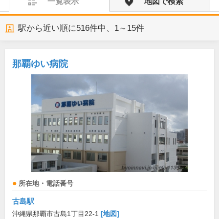
一覧表示
地図で検索
駅から近い順に
516
件中、
1～15件
那覇ゆい病院
所在地・電話番号
古島駅
沖縄県那覇市古島1丁目22-1
[地図]