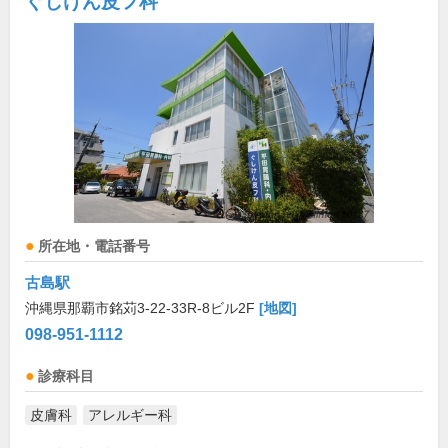
ぐしけん皮フ科
所在地・電話番号
古島駅
沖縄県那覇市銘苅3-22-33R-8ビル2F
[地図]
098-951-1112
診療科目
皮膚科
アレルギー科