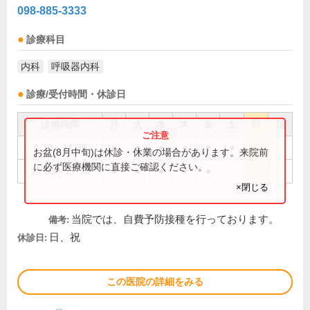
098-885-3333
診療科目
内科
呼吸器内科
診療/受付時間・休診日
診療時間
月
火
水
木
金
土
日
祝
8:30～11:30
●
●
●
●
●
●
お盆(8月中旬)は休診・休業の場合があります。来院前
に必ず医療機関に直接ご確認ください。
13:30～17:30
●
●
●
●
●
×閉じる
当院では、自費予防接種を行っております。
備考:
日、祝
休診日:
この医院の詳細をみる