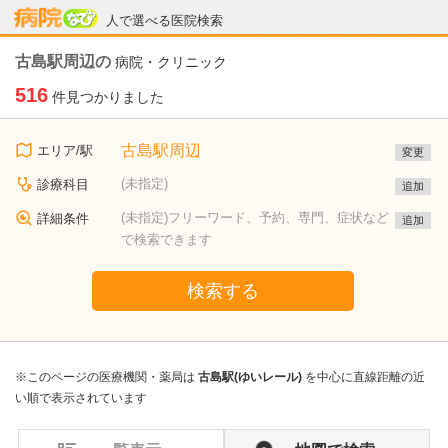
病院なび
人で選べる医院検索
古島駅周辺の
病院・クリニック
516
件見つかりました
古島駅周辺
エリア/駅
変更
(未指定)
診療科目
追加
(未指定)フリーワード、予約、専門、症状など
詳細条件
追加
で検索できます
検索する
※このページの医療機関・薬局は
古島駅(ゆいレール)
を中心に直線距離の近
い順で表示されています