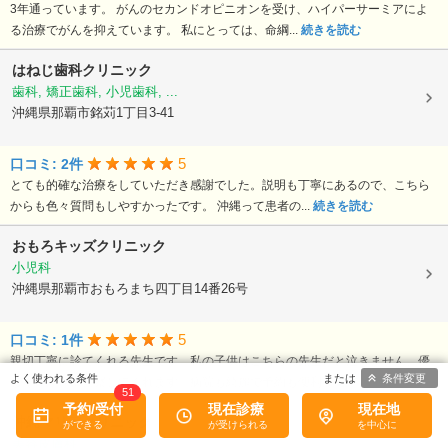
3年通っています。 がんのセカンドオピニオンを受け、ハイパーサーミアによ
る治療でがんを抑えています。 私にとっては、命綱...
続きを読む
はねじ歯科クリニック
歯科, 矯正歯科, 小児歯科, ...
沖縄県那覇市銘苅1丁目3-41
5
口コミ: 2件
とても的確な治療をしていただき感謝でした。説明も丁寧にあるので、こちら
からも色々質問もしやすかったです。 沖縄って患者の...
続きを読む
おもろキッズクリニック
小児科
沖縄県那覇市おもろまち四丁目14番26号
5
口コミ: 1件
親切丁寧に診てくれる先生です。私の子供はこちらの先生だと泣きません、優
条件変更
しくつぶさに観察してくれます。病院も綺麗で予約も便利。
続きを読む
51
予約/受付
現在診療
現在地
沖縄マリアクリニック
美容皮膚科