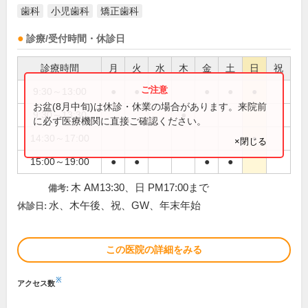
歯科
小児歯科
矯正歯科
診療/受付時間・休診日
診療時間
月
火
水
木
金
土
日
祝
9:30～13:00
●
●
●
●
●
お盆(8月中旬)は休診・休業の場合があります。来院前
9:30～13:30
●
に必ず医療機関に直接ご確認ください。
14:30～17:00
●
×閉じる
15:00～19:00
●
●
●
●
木 AM13:30、日 PM17:00まで
備考:
水、木午後、祝、GW、年末年始
休診日:
この医院の詳細をみる
※
アクセス数