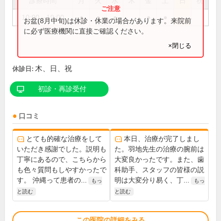
診療時間
月
火
水
木
金
土
日
祝
10:00～19:00
●
●
●
●
●
お盆(8月中旬)は休診・休業の場合があります。来院前
に必ず医療機関に直接ご確認ください。
×閉じる
木、日、祝
休診日:
初診・再診受付
口コミ
とても的確な治療をして
本日、治療が完了しまし
いただき感謝でした。説明も
た。羽地先生の治療の腕前は
丁寧にあるので、こちらから
大変良かったです。また、歯
も色々質問もしやすかったで
科助手、スタッフの皆様の説
す。 沖縄って患者の...
明は大変分り易く、丁...
もっ
もっ
と読む
と読む
この医院の詳細をみる