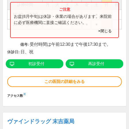
診療時間
月
火
水
木
金
土
日
祝
10:00～13:00
●
●
●
●
お盆(8月中旬)は休診・休業の場合があります。来院前
に必ず医療機関に直接ご確認ください。
15:00～18:00
●
●
●
●
●
●
×閉じる
受付時間は午前12:30まで午後17:30まで。
備考:
日、祝
休診日:
初診受付
再診受付
この医院の詳細をみる
※
アクセス数
ヴァインドラッグ 末吉薬局