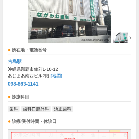
所在地・電話番号
古島駅
沖縄県那覇市銘苅1-10-12
あじまあ南西ビル2階
[地図]
098-863-1141
診療科目
歯科
歯科口腔外科
矯正歯科
診療/受付時間・休診日
外来受付時間
月
火
水
木
金
土
日
祝