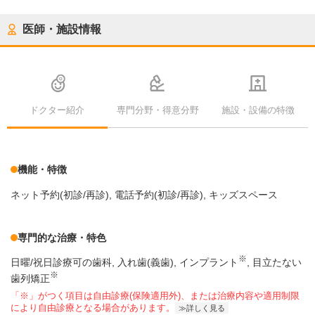
医師・施設情報
ドクター紹介
専門分野・得意分野
施設・設備の特徴
機能・特徴
ネット予約(初診/再診)
電話予約(初診/再診)
キッズスペース
専門的な治療・特色
※
日曜/祝日診療可の歯科
入れ歯(義歯)
インプラント
目立たない
※
歯列矯正
「※」がつく項目は自由診療(保険適用外)、または治療内容や適用制限
により自由診療となる場合があります。
詳しく見る