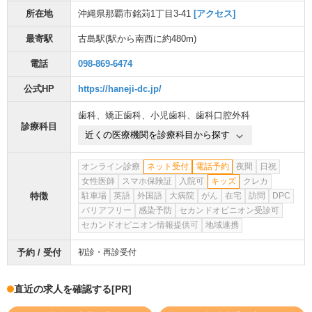
所在地
沖縄県那覇市銘苅1丁目3-41
[アクセス]
最寄駅
古島駅
(駅から
南西に約480m
)
電話
098-869-6474
公式HP
https://haneji-dc.jp/
歯科
、
矯正歯科
、
小児歯科
、
歯科口腔外科
診療科目
近くの医療機関を診療科目から探す
オンライン診療
ネット受付
電話予約
夜間
日祝
女性医師
スマホ保険証
入院可
キッズ
クレカ
特徴
駐車場
英語
外国語
大病院
がん
在宅
訪問
DPC
バリアフリー
感染予防
セカンドオピニオン受診可
セカンドオピニオン情報提供可
地域連携
予約 / 受付
初診・再診受付
直近の求人を確認する
[PR]