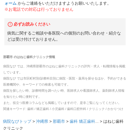
ォーム
からご連絡をいただけますようお願いいたします。
※お電話での対応は行っておりません
必ずお読みください
病気に関するご相談や各医院への個別のお問い合わせ・紹介な
どは受け付けておりません。
那覇市
の
はねじ歯科クリニック
情報
病院なび では、
沖縄県
那覇市
の
はねじ歯科クリニック
の
評判・求人・転職
情報を掲載
しています。
病院なび では市区町村別/診療科目別に病院・医院・薬局を探せるほか、予約ができる
医療機関や、キーワードでの検索も可能です。
病院を探したい時、診療時間を調べたい時、医師求人や看護師求人、薬剤師求人情報
を知りたい時に便利です。
また、役立つ医療コラムなども掲載していますので、是非ご覧になってください。
関連キーワード:
歯科 / 矯正歯科 / 小児歯科 / 歯科口腔外科 / クリニック / かかりつけ
病院なびトップ
>
沖縄県
>
那覇市
>
歯科
矯正歯科
... >
はねじ歯科
クリニック