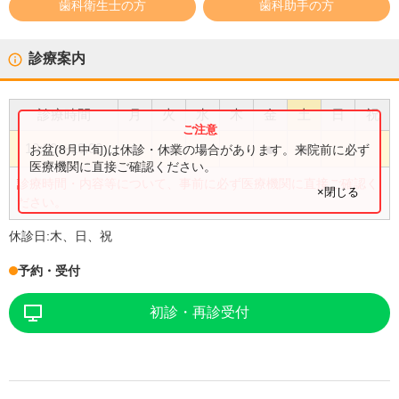
歯科衛生士の方
歯科助手の方
診療案内
診療時間
月
火
水
木
金
土
日
祝
●
●
●
●
●
10:00
〜
19:00
お盆(8月中旬)は休診・休業の場合があります。来院前に必ず
医療機関に直接ご確認ください。
診療時間・内容等について、事前に必ず医療機関に直接ご確認く
×閉じる
ださい。
休診日:
木、日、祝
予約・受付
初診・再診受付