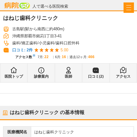
病院なび
人で選べる医院検索
はねじ歯科クリニック
古島駅
(駅から
南西に約480m
)
沖縄県那覇市銘苅1丁目3-41
歯科
矯正歯科
小児歯科
歯科口腔外科
口コミ:
2
件
5.00
※
22
16
466
アクセス数
7月
:
6月
:
過去12ヶ月:
医院トップ
診療案内
医師
口コミ(
2
)
アクセス
はねじ歯科クリニック
の基本情報
医療機関名
はねじ歯科クリニック