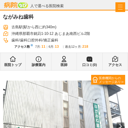
病院なび
人で選べる医院検索
ながみね歯科
古島駅
(駅から
西に約340m
)
沖縄県那覇市銘苅1-10-12 あじまあ南西ビル2階
歯科
歯科口腔外科
矯正歯科
※
11
13
218
アクセス数
7月
:
6月
:
過去12ヶ月:
医院トップ
診療案内
医師
口コミ(
0
)
アクセス
医療機関からの
メッセージあり