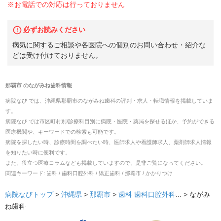
※お電話での対応は行っておりません
必ずお読みください
病気に関するご相談や各医院への個別のお問い合わせ・紹介な
どは受け付けておりません。
那覇市
の
ながみね歯科
情報
病院なび では、
沖縄県
那覇市
の
ながみね歯科
の
評判・求人・転職
情報を掲載していま
す。
病院なび では市区町村別/診療科目別に病院・医院・薬局を探せるほか、予約ができる
医療機関や、キーワードでの検索も可能です。
病院を探したい時、診療時間を調べたい時、医師求人や看護師求人、薬剤師求人情報
を知りたい時に便利です。
また、役立つ医療コラムなども掲載していますので、是非ご覧になってください。
関連キーワード:
歯科 / 歯科口腔外科 / 矯正歯科 / 那覇市 / かかりつけ
病院なびトップ
>
沖縄県
>
那覇市
>
歯科
歯科口腔外科
... >
ながみ
ね歯科