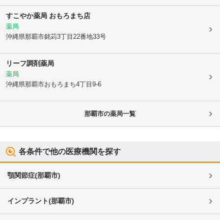
すこやか薬局 おもろまち店
薬局
沖縄県那覇市
銘苅3丁目22番地33号
リーフ調剤薬局
薬局
沖縄県那覇市
おもろまち4丁目9-6
那覇市
の薬局一覧
各条件で他の医療機関を探す
顎関節症
(
那覇市
)
インプラント
(
那覇市
)