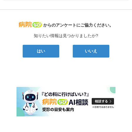
病院なび
からのアンケートにご協力ください。
知りたい情報は見つかりましたか?
はい
いいえ