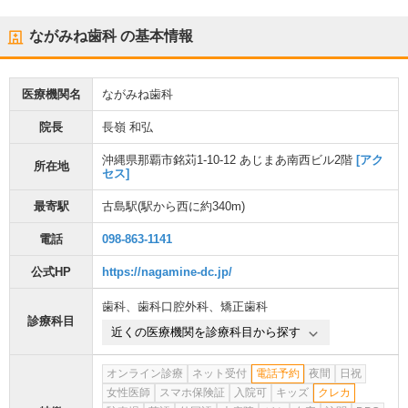
ながみね歯科
の基本情報
医療機関名
ながみね歯科
院長
長嶺 和弘
沖縄県那覇市銘苅1-10-12 あじまあ南西ビル2階
[アク
所在地
セス]
最寄駅
古島駅
(駅から
西に約340m
)
電話
098-863-1141
公式HP
https://nagamine-dc.jp/
歯科
、
歯科口腔外科
、
矯正歯科
診療科目
近くの医療機関を診療科目から探す
オンライン診療
ネット受付
電話予約
夜間
日祝
女性医師
スマホ保険証
入院可
キッズ
クレカ