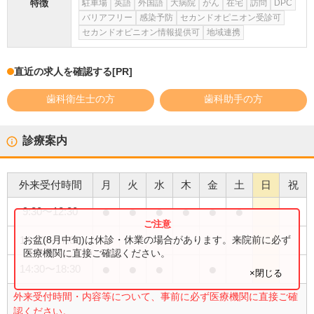
特徴
駐車場
英語
外国語
大病院
がん
在宅
訪問
DPC
バリアフリー
感染予防
セカンドオピニオン受診可
セカンドオピニオン情報提供可
地域連携
直近の求人を確認する
[PR]
歯科衛生士の方
歯科助手の方
診療案内
外来受付時間
月
火
水
木
金
土
日
祝
●
●
●
●
●
●
9:30
〜
12:30
●
お盆(8月中旬)は休診・休業の場合があります。来院前に必ず
14:30
〜
17:30
医療機関に直接ご確認ください。
●
●
●
●
14:30
〜
18:30
×閉じる
外来受付時間・内容等について、事前に必ず医療機関に直接ご確
認ください。