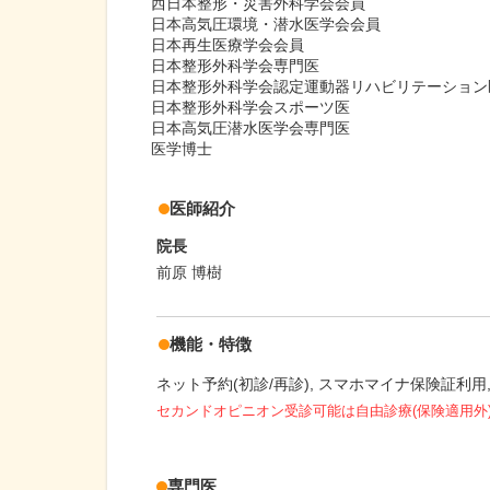
西日本整形・災害外科学会会員
日本高気圧環境・潜水医学会会員
日本再生医療学会会員
日本整形外科学会専門医
日本整形外科学会認定運動器リハビリテーション
日本整形外科学会スポーツ医
日本高気圧潜水医学会専門医
医学博士
医師紹介
院長
前原 博樹
機能・特徴
ネット予約(初診/再診)
スマホマイナ保険証利用
セカンドオピニオン受診可能
は自由診療(保険適用外
専門医