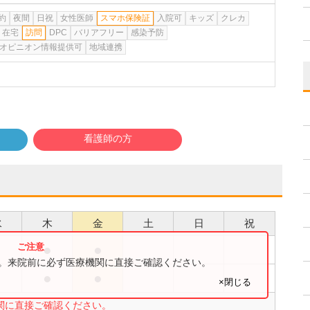
約
夜間
日祝
女性医師
スマホ保険証
入院可
キッズ
クレカ
在宅
訪問
DPC
バリアフリー
感染予防
オピニオン情報提供可
地域連携
看護師の方
水
木
金
土
日
祝
●
●
●
す。来院前に必ず医療機関に直接ご確認ください。
●
●
●
×閉じる
関に直接ご確認ください。