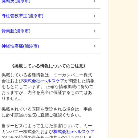
腱鞘炎
(
浦添市
)
脊柱管狭窄症
(
浦添市
)
骨肉腫
(
浦添市
)
神経性疼痛
(
浦添市
)
《掲載している情報についてのご注意》
掲載している各種情報は、ミーカンパニー株式
会社および
株式会社eヘルスケア
が調査した情報
をもとにしています。 正確な情報掲載に努めて
おりますが、内容を完全に保証するものではあ
りません。
掲載されている医院を受診される場合は、事前
に必ず該当の医院に直接ご確認ください。
当サービスによって生じた損害について、ミー
カンパニー株式会社および
株式会社eヘルスケア
ではその賠償の責任を一切負わないものとしま