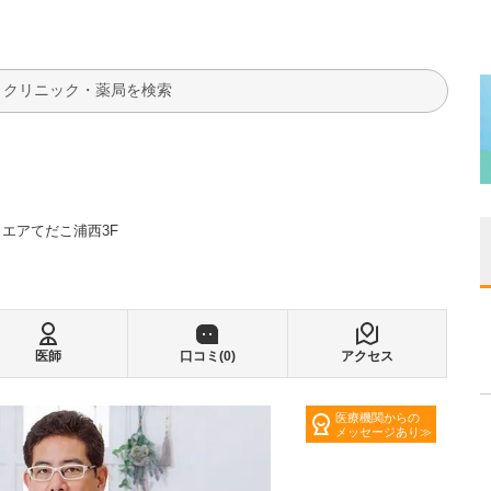
検索
クエアてだこ浦西3F
医師
口コミ(
0
)
アクセス
医療機関からの
メッセージあり