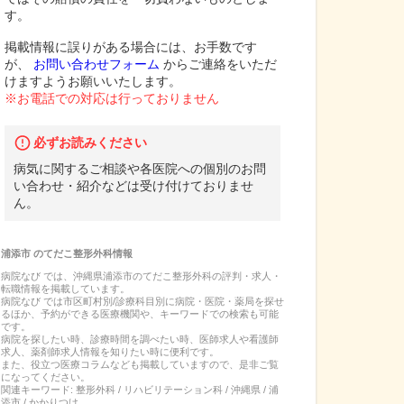
す。
掲載情報に誤りがある場合には、お手数です
が、
お問い合わせフォーム
からご連絡をいただ
けますようお願いいたします。
※お電話での対応は行っておりません
必ずお読みください
病気に関するご相談や各医院への個別のお問
い合わせ・紹介などは受け付けておりませ
ん。
浦添市
の
てだこ整形外科
情報
病院なび では、
沖縄県
浦添市
の
てだこ整形外科
の
評判・求人・
転職
情報を掲載しています。
病院なび では市区町村別/診療科目別に病院・医院・薬局を探せ
るほか、予約ができる医療機関や、キーワードでの検索も可能
です。
病院を探したい時、診療時間を調べたい時、医師求人や看護師
求人、薬剤師求人情報を知りたい時に便利です。
また、役立つ医療コラムなども掲載していますので、是非ご覧
になってください。
関連キーワード:
整形外科 / リハビリテーション科 / 沖縄県 / 浦
添市 / かかりつけ