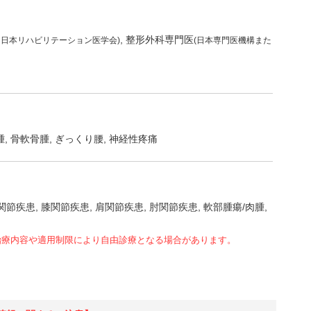
整形外科専門医
は日本リハビリテーション医学会)
(日本専門医機構また
腫
骨軟骨腫
ぎっくり腰
神経性疼痛
関節疾患
膝関節疾患
肩関節疾患
肘関節疾患
軟部腫瘍/肉腫
治療内容や適用制限により自由診療となる場合があります。