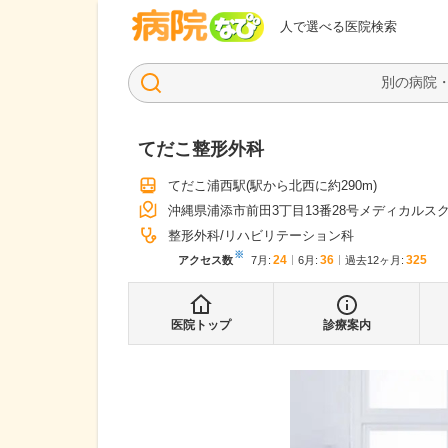
病院なび
人で選べる医院検索
てだこ整形外科
てだこ浦西駅
(駅から
北西に約290m
)
沖縄県浦添市前田3丁目13番28号メディカルス
整形外科
リハビリテーション科
※
24
36
325
アクセス数
7月
:
6月
:
過去12ヶ月:
医院トップ
診療案内