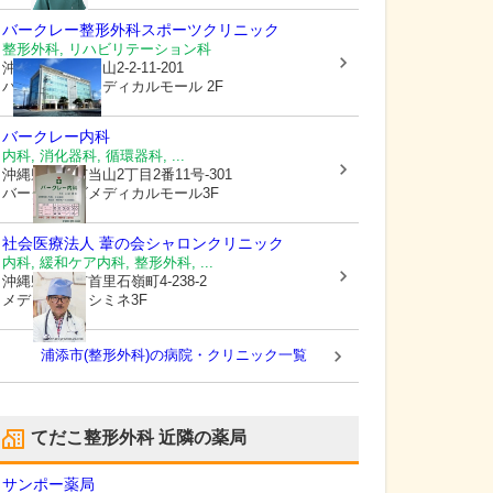
バークレー整形外科スポーツクリニック
整形外科, リハビリテーション科
沖縄県浦添市
当山2-2-11-201
バークレーズメディカルモール 2F
バークレー内科
内科, 消化器科, 循環器科, ...
沖縄県浦添市
当山2丁目2番11号-301
バークレーズメディカルモール3F
社会医療法人 葦の会
シャロンクリニック
内科, 緩和ケア内科, 整形外科, ...
沖縄県那覇市
首里石嶺町4-238-2
メディカルイシミネ3F
浦添市(整形外科)の病院・クリニック一覧
てだこ整形外科
近隣の薬局
サンポー薬局