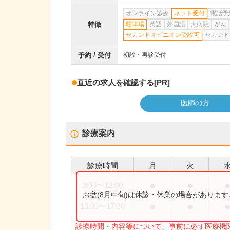
オンライン診療
ネット受付
電話予
特徴
駐車場
英語
外国語
大病院
がん
セカンドオピニオン受診可
セカンド
予約 / 受付
初診・再診受付
直近の求人を確認する
[PR]
医師の方
診療案内
診療時間
月
火
●
●
9:00
〜
12:00
お盆(8月中旬)は休診・休業の場合がありま
●
●
13:30
〜
17:30
診療時間・内容等について、事前に必ず医療機