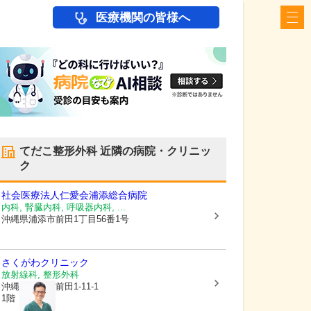
医療機関の皆様へ
てだこ整形外科
近隣の病院・クリニッ
ク
社会医療法人仁愛会浦添総合病院
内科, 腎臓内科, 呼吸器内科, ...
沖縄県浦添市
前田1丁目56番1号
さくがわクリニック
放射線科, 整形外科
沖縄県浦添市
前田1-11-1
1階