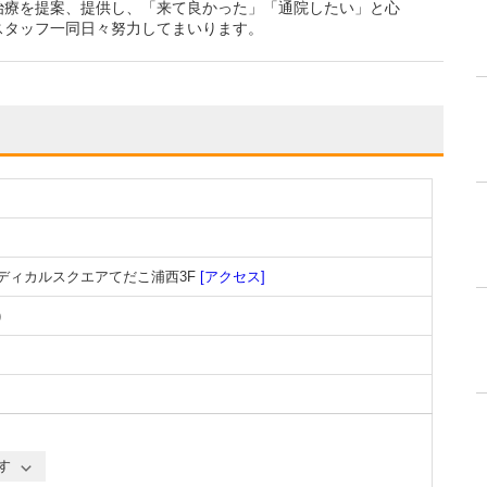
治療を提案、提供し、「来て良かった」「通院したい」と心
スタッフ一同日々努力してまいります。
メディカルスクエアてだこ浦西3F
[アクセス]
)
す