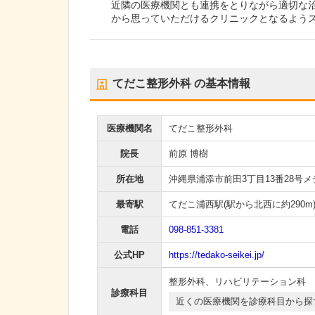
近隣の医療機関とも連携をとりながら適切な
から思っていただけるクリニックとなるよう
てだこ整形外科
の基本情報
医療機関名
てだこ整形外科
院長
前原 博樹
所在地
沖縄県浦添市前田3丁目13番28号
最寄駅
てだこ浦西駅
(駅から
北西に約290m
電話
098-851-3381
公式HP
https://tedako-seikei.jp/
整形外科
、
リハビリテーション科
診療科目
近くの医療機関を診療科目から探