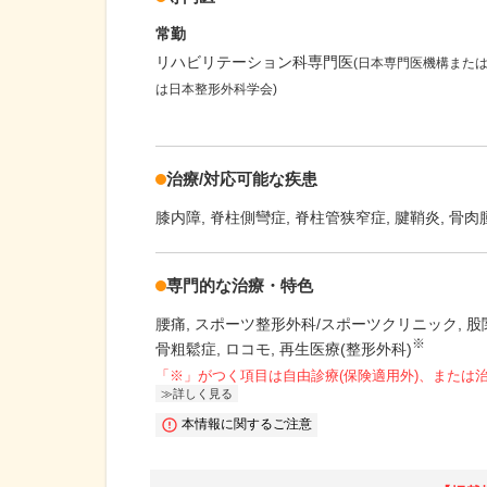
常勤
リハビリテーション科専門医
(日本専門医機構また
は日本整形外科学会)
治療/対応可能な疾患
膝内障
脊柱側彎症
脊柱管狭窄症
腱鞘炎
骨肉
専門的な治療・特色
腰痛
スポーツ整形外科/スポーツクリニック
股
※
骨粗鬆症
ロコモ
再生医療(整形外科)
「※」がつく項目は自由診療(保険適用外)、または
詳しく見る
本情報に関するご注意