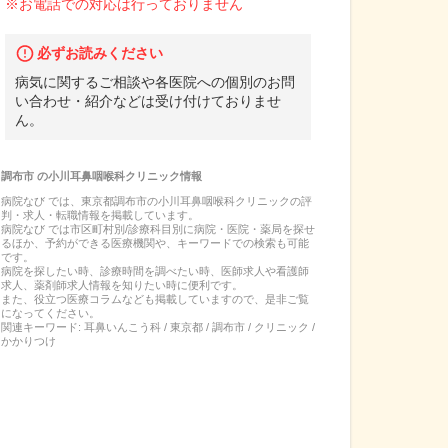
※お電話での対応は行っておりません
必ずお読みください
病気に関するご相談や各医院への個別のお問
い合わせ・紹介などは受け付けておりませ
ん。
調布市
の
小川耳鼻咽喉科クリニック
情報
病院なび では、
東京都
調布市
の
小川耳鼻咽喉科クリニック
の
評
判・求人・転職
情報を掲載しています。
病院なび では市区町村別/診療科目別に病院・医院・薬局を探せ
るほか、予約ができる医療機関や、キーワードでの検索も可能
です。
病院を探したい時、診療時間を調べたい時、医師求人や看護師
求人、薬剤師求人情報を知りたい時に便利です。
また、役立つ医療コラムなども掲載していますので、是非ご覧
になってください。
関連キーワード:
耳鼻いんこう科 / 東京都 / 調布市 / クリニック /
かかりつけ