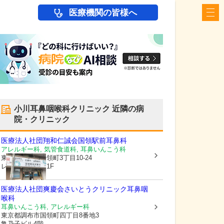
医療機関の皆様へ
小川耳鼻咽喉科クリニック
近隣の病
院・クリニック
医療法人社団翔和仁誠会
国領駅前耳鼻科
アレルギー科, 気管食道科, 耳鼻いんこう科
東京都調布市
国領町3丁目10-24
レジェンド国領1F
医療法人社団爽慶会さいとうクリニック耳鼻咽
喉科
耳鼻いんこう科, アレルギー科
東京都調布市
国領町四丁目8番地3
亀乃子ビル4階