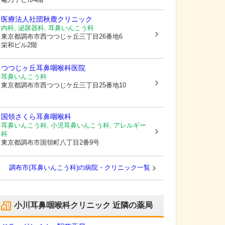
医療法人社団秋鹿クリニック
内科, 泌尿器科, 耳鼻いんこう科
東京都調布市
西つつじヶ丘三丁目26番地6
栄和ビル2階
つつじヶ丘耳鼻咽喉科医院
耳鼻いんこう科
東京都調布市
西つつじケ丘三丁目25番地10
国領さくら耳鼻咽喉科
耳鼻いんこう科, 小児耳鼻いんこう科, アレルギー
科
東京都調布市
国領町八丁目2番9号
調布市(耳鼻いんこう科)の病院・クリニック一覧
小川耳鼻咽喉科クリニック
近隣の薬局