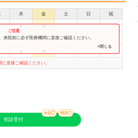
水
木
金
土
日
祝
●
●
●
す。来院前に必ず医療機関に直接ご確認ください。
×閉じる
●
●
関に直接ご確認ください。
今日◯
明日◯
初診受付