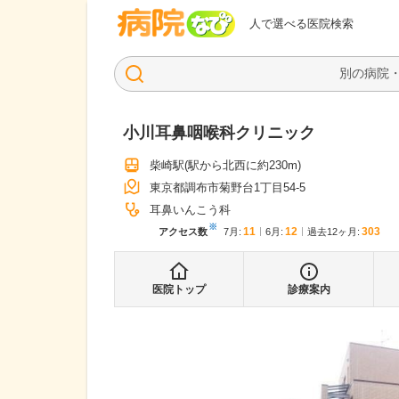
病院なび
人で選べる医院検索
小川耳鼻咽喉科クリニック
柴崎駅
(駅から
北西に約230m
)
東京都調布市菊野台1丁目54-5
耳鼻いんこう科
※
11
12
303
アクセス数
7月
:
6月
:
過去12ヶ月:
医院トップ
診療案内