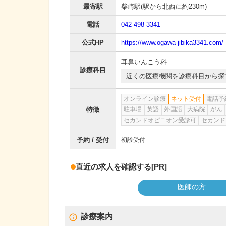
最寄駅
柴崎駅
(駅から
北西に約230m
)
電話
042-498-3341
公式HP
https://www.ogawa-jibika3341.com/
耳鼻いんこう科
診療科目
近くの医療機関を診療科目から探
オンライン診療
ネット受付
電話予
特徴
駐車場
英語
外国語
大病院
がん
セカンドオピニオン受診可
セカンド
予約 / 受付
初診受付
直近の求人を確認する
[PR]
医師の方
診療案内