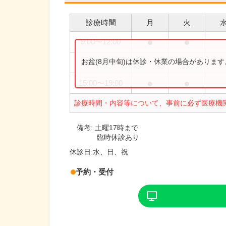
診療時間
月
火
●
●
9:00
〜
12:00
お盆(8月中旬)は休診・休業の場合がありま
9:00
〜
17:00
●
●
15:00
〜
19:00
診療時間・内容等について、事前に必ず医療機
備考:
土曜17時まで
臨時休診あり
休診日:
水、日、祝
予約・受付