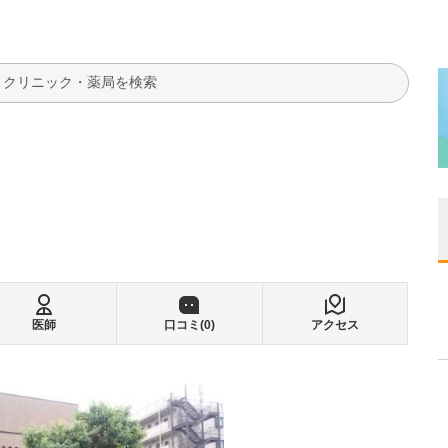
検索
医師
口コミ(
0
)
アクセス