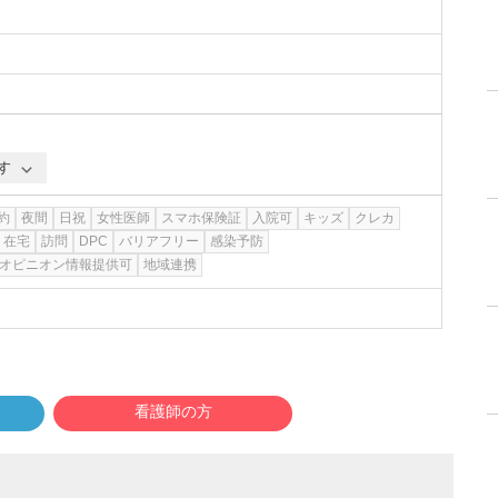
す
約
夜間
日祝
女性医師
スマホ保険証
入院可
キッズ
クレカ
在宅
訪問
DPC
バリアフリー
感染予防
オピニオン情報提供可
地域連携
看護師の方