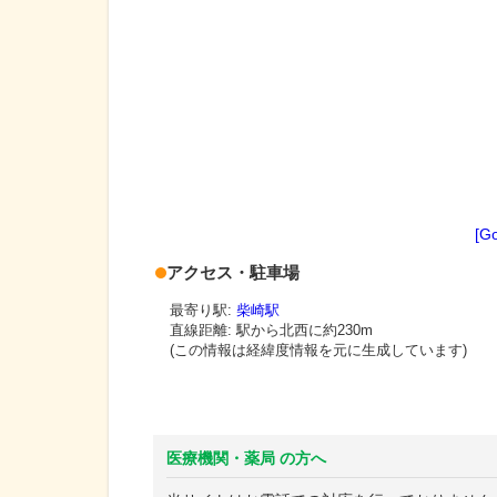
[G
アクセス・駐車場
最寄り駅:
柴崎駅
直線距離: 駅から
北西に約230m
(この情報は経緯度情報を元に生成しています)
医療機関・薬局 の方へ