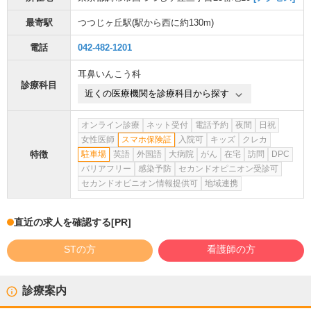
最寄駅
つつじヶ丘駅
(駅から
西に約130m
)
電話
042-482-1201
耳鼻いんこう科
診療科目
近くの医療機関を診療科目から探す
オンライン診療
ネット受付
電話予約
夜間
日祝
女性医師
スマホ保険証
入院可
キッズ
クレカ
特徴
駐車場
英語
外国語
大病院
がん
在宅
訪問
DPC
バリアフリー
感染予防
セカンドオピニオン受診可
セカンドオピニオン情報提供可
地域連携
直近の求人を確認する
[PR]
STの方
看護師の方
診療案内