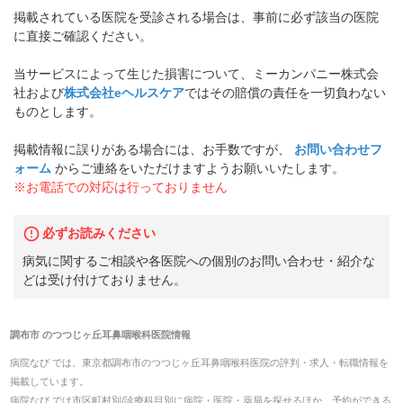
掲載されている医院を受診される場合は、事前に必ず該当の医院
に直接ご確認ください。
当サービスによって生じた損害について、ミーカンパニー株式会
社および
株式会社eヘルスケア
ではその賠償の責任を一切負わない
ものとします。
掲載情報に誤りがある場合には、お手数ですが、
お問い合わせフ
ォーム
からご連絡をいただけますようお願いいたします。
※お電話での対応は行っておりません
必ずお読みください
病気に関するご相談や各医院への個別のお問い合わせ・紹介な
どは受け付けておりません。
調布市
の
つつじヶ丘耳鼻咽喉科医院
情報
病院なび では、
東京都
調布市
の
つつじヶ丘耳鼻咽喉科医院
の
評判・求人・転職
情報を
掲載しています。
病院なび では市区町村別/診療科目別に病院・医院・薬局を探せるほか、予約ができる