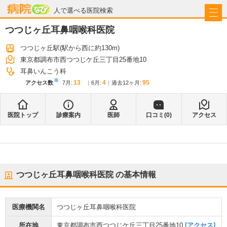
病院なび
人で選べる医院検索
つつじヶ丘耳鼻咽喉科医院
つつじヶ丘駅
(駅から
西に約130m
)
東京都調布市西つつじケ丘三丁目25番地10
耳鼻いんこう科
※
13
4
95
アクセス数
7月
:
6月
:
過去12ヶ月:
医院トップ
診療案内
医師
口コミ(
0
)
アクセス
つつじヶ丘耳鼻咽喉科医院
の基本情報
医療機関名
つつじヶ丘耳鼻咽喉科医院
所在地
東京都調布市西つつじケ丘三丁目25番地10
[アクセス]