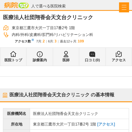
病院なび
人で選べる医院検索
医療法人社団翔香会天文台クリニック
東京都三鷹市大沢一丁目17番2号 1階
内科
外科
皮膚科
肛門科
リハビリテーション科
※
2
3
109
アクセス数
7月
:
6月
:
過去12ヶ月:
医院トップ
診療案内
医師
口コミ(
0
)
アクセス
医療法人社団翔香会天文台クリニック
の基本情報
医療機関名
医療法人社団翔香会天文台クリニック
所在地
東京都三鷹市大沢一丁目17番2号 1階
[アクセス]