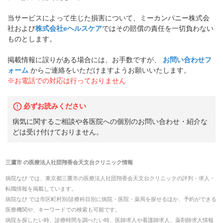
当サービスによって生じた損害について、ミーカンパニー株式会
社および
株式会社eヘルスケア
ではその賠償の責任を一切負わない
ものとします。
掲載情報に誤りがある場合には、お手数ですが、
お問い合わせフ
ォーム
からご連絡をいただけますようお願いいたします。
※お電話での対応は行っておりません
必ずお読みください
病気に関するご相談や各医院への個別のお問い合わせ・紹介な
どは受け付けておりません。
三鷹市
の
医療法人社団翔香会天文台クリニック
情報
病院なび では、
東京都
三鷹市
の
医療法人社団翔香会天文台クリニック
の
評判・求人・
転職
情報を掲載しています。
病院なび では市区町村別/診療科目別に病院・医院・薬局を探せるほか、予約ができる
医療機関や、キーワードでの検索も可能です。
病院を探したい時、診療時間を調べたい時、医師求人や看護師求人、薬剤師求人情報